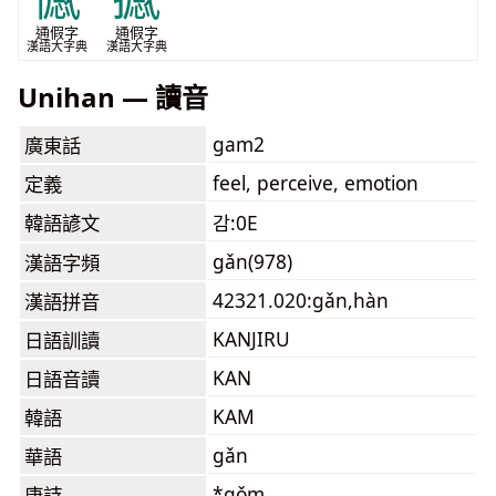
通假字
通假字
漢語大字典
漢語大字典
Unihan — 讀音
gam2
廣東話
feel, perceive, emotion
定義
韓語諺文
감:0E
gǎn(978)
漢語字頻
42321.020:gǎn,hàn
漢語拼音
KANJIRU
日語訓讀
KAN
日語音讀
KAM
韓語
gǎn
華語
*gǒm
唐詩