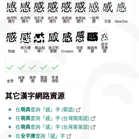
源流明
源流明
源石黑
源石黑
源泉圓
源泉圓
一點明
體月
體丹
體月
體丹
體月
體丹
體
芫荽
KleeOne
辰宇
俐方體
精品點
匯文明
得意
饅頭黑
落雁
粉圓
11
陣7
朝體
Oradano
黑
體
體
凝書
激燃
蘭陽
李漢
金萱
體
體
明體
港楷
其它漢字網路資源
在
萌典
查詢「感」字 (華語)
在
萌典
查詢「感」字 (台灣閩南語)
在
萌典
查詢「感」字 (台灣客家語)
在
全字庫
查詢「感」字