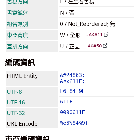
書寫方向
L / 左至右書寫
書寫鏡射
N / 否
組合類別
0 / Not_Reordered; 無
東亞寬度
W / 全形
UAX#11
直排方向
U / 正立
UAX#50
編碼資訊
HTML Entity
&#24863;
&#x611F;
UTF-8
E6 84 9F
UTF-16
611F
UTF-32
0000611F
URL Encode
%e6%84%9f
東亞編碼資訊