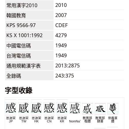
2010
常用漢字2010
2007
韓國教育
KPS 9566-97
CDEF
KS X 1001:1992
4279
1949
中國電信碼
1949
台灣電信碼
2013:2875
通用規範漢字表
243:375
全錄碼
字型收錄
思源宋
思源宋
思源宋
思源宋
思源宋
教育部
教育部
崇羲篆
JP
TW
HK
CN
KR
NomNaTong
楷體
隸書
體