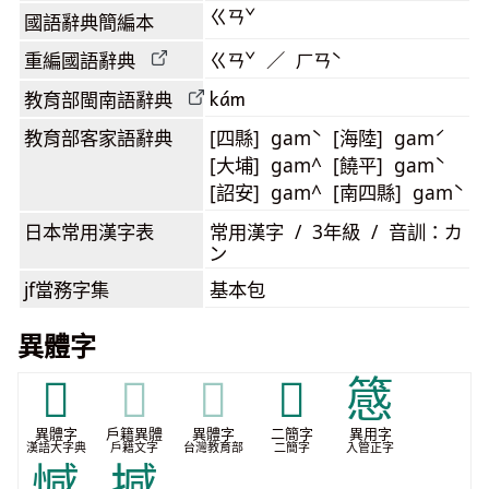
ㄍㄢˇ
國語辭典簡編本
重編國語辭典
ㄍㄢˇ ／ ㄏㄢˋ
kám
教育部閩南語
辭典
教育部客家語
辭典
[四縣] gamˋ [海陸] gamˊ
[大埔] gam^ [饒平] gamˋ
[詔安] gam^ [南四縣] gamˋ
日本常用漢字表
常用漢字 / 3年級 / 音訓：カ
ン
jf當務字集
基本包
異體字
𢦡
𢦡
𢦡
𫹯
䉞
異體字
戶籍異體
異體字
二簡字
異用字
漢語大字典
戶籍文字
台灣教育部
二簡字
入管正字
憾
撼