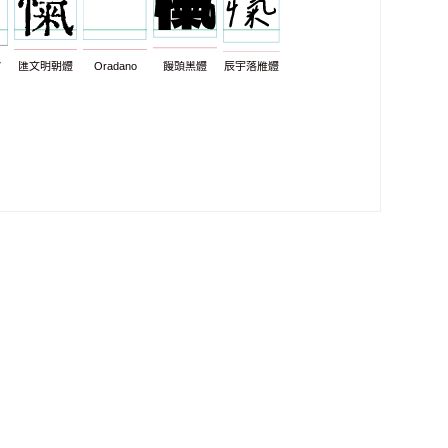
7
匯文明朝體
Oradano
饅頭黑體
辰宇落雁體