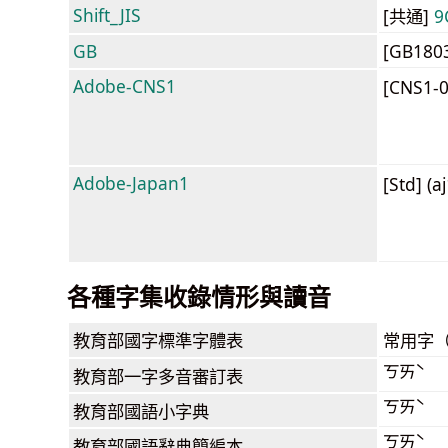
Shift_JIS
[共通]
9
GB
[GB180
Adobe-CNS1
[CNS1-
Adobe-Japan1
[Std] (a
各種字集收錄情形與讀音
教育部
國字標準字體表
常用字
ㄎㄞˋ
教育部
一字多音審訂表
ㄎㄞˋ
教育部
國語小字典
ㄎㄞˋ
教育部
國語辭典簡編本