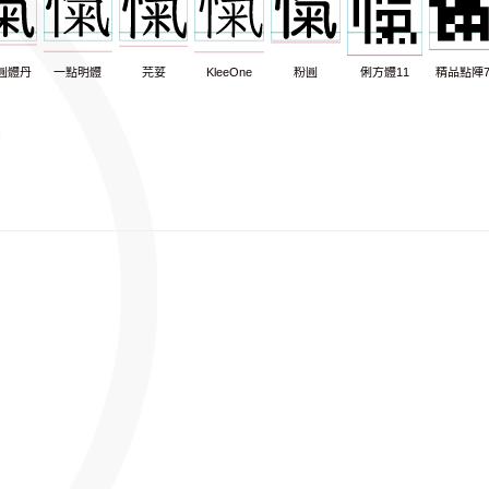
圓體丹
一點明體
芫荽
KleeOne
粉圓
俐方體11
精品點陣