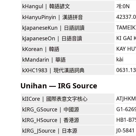
kHangul |
韓語諺文
개:0N
42337.05
kHanyuPinyin |
漢語拼音
TAMEIK
kJapaneseKun |
日語訓讀
KI GAI 
kJapaneseOn |
日語音讀
KAY HU
kKorean |
韓語
kài
kMandarin |
華語
0631.13
kXHC1983 |
現代漢語詞典
Unihan — IRG Source
ATJHKM
kIICore |
國際表意文字核心
G1-626
kIRG_GSource |
中國源
HB1-B7
kIRG_HSource |
香港源
J0-5841
kIRG_JSource |
日本源