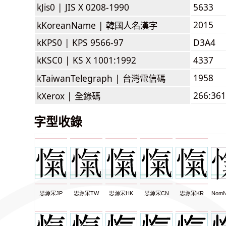
kJis0 |
JIS X 0208-1990
5633
2015
kKoreanName |
韓國人名漢字
kKPS0 |
KPS 9566-97
D3A4
kKSC0 |
KS X 1001:1992
4337
1958
kTaiwanTelegraph |
台灣電信碼
266:361
kXerox |
全錄碼
字型收錄
思源宋JP
思源宋TW
思源宋HK
思源宋CN
思源宋KR
NomN