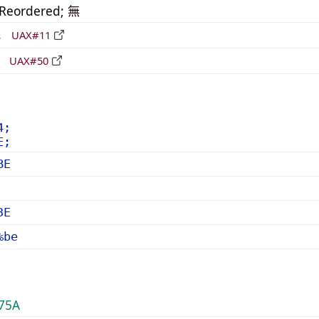
_Reordered; 無
形
UAX#11
立
UAX#50
4;
E;
BE
3E
%be
75A