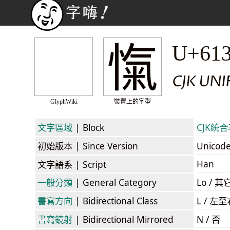
愾
U+61
CJK UNI
GlyphWiki
裝置上的字型
文字區域
| Block
CJK統合表
初始版本
| Since Version
Unicod
Han
文字語系
| Script
一般分類
| General Category
Lo / 其它
書寫方向
| Bidirectional Class
L / 左
書寫鏡射
| Bidirectional Mirrored
N / 否