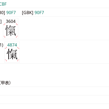
CBF
30]
90F7
[GBK]
90F7
0]
3604
j1)
4874
（甲表）