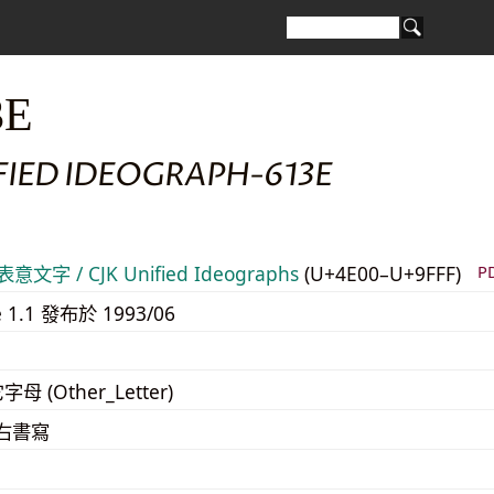
3E
FIED IDEOGRAPH-613E
意文字 / CJK Unified Ideographs
(U+4E00–U+9FFF)
P
e 1.1 發布於 1993/06
字母 (Other_Letter)
至右書寫