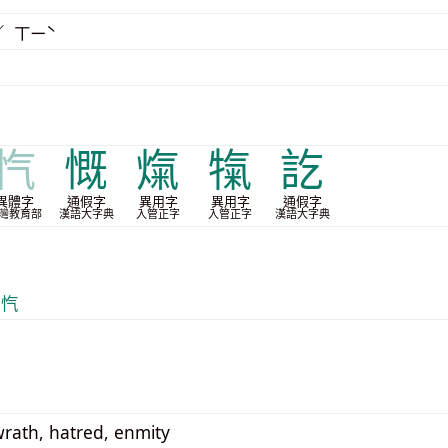
／ ㄒㄧˋ
忾
慨
熂
犔
訖
異體字
通假字
異用字
異用字
通假字
灣教育部
漢語大字典
入管正字
入管正字
漢語大字典
 忾
wrath, hatred, enmity