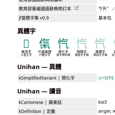
教育部
重編國語辭典
修訂本
ㄎㄞˋ 
jf當務字集
v0.9
基本包
異體字
𦞝
㑶
忾
忾
忾
異用字
戶籍異體
簡化字
簡體字
異體字
入管正字
戶籍文字
漢字資料庫
漢語大字典
漢語大字典
台
Unihan — 異體
kSimplifiedVariant |
簡化字
U+5FFE
Unihan — 讀音
koi3
kCantonese |
廣東話
anger, 
kDefinition |
定義