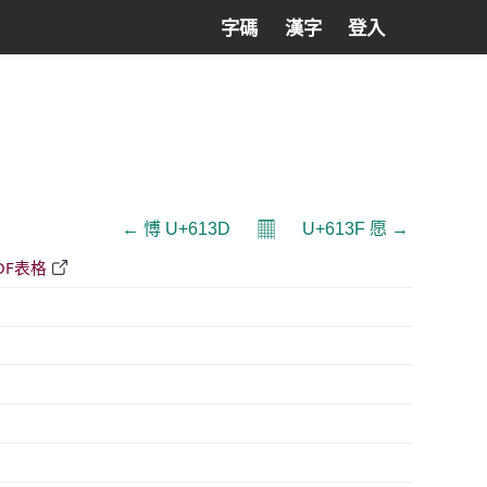
字碼
漢字
登入
𝄜
← 愽 U+613D
U+613F 愿 →
DF表格