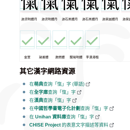
源流明體月
源流明體丹
源石黑體月
源石黑體丹
源泉圓體月
源泉
金萱
凝書體
激燃體
蘭陽明體
李漢港楷
其它漢字網路資源
在
萌典
查詢「愾」字 (華語)
在
全字庫
查詢「愾」字
在
漢典
查詢「愾」字
在
中國哲學書電子化計劃
查詢「愾」字
在
Unihan 資料庫
查詢「愾」字
CHISE Project
的表意文字描述等資料