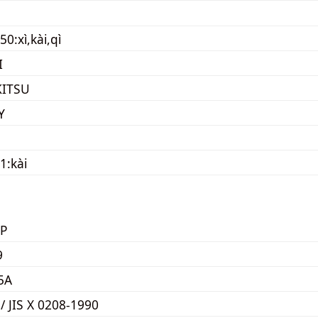
0:xì,kài,qì
I
KITSU
Y
1:kài
P
9
5A
 / JIS X 0208-1990