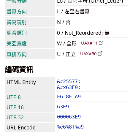
一般分類
Lo / 其它字母 (Other_Letter)
書寫方向
L / 左至右書寫
書寫鏡射
N / 否
組合類別
0 / Not_Reordered; 無
東亞寬度
W / 全形
UAX#11
直排方向
U / 正立
UAX#50
編碼資訊
HTML Entity
&#25577;
&#x63E9;
UTF-8
E6 8F A9
UTF-16
63E9
UTF-32
000063E9
URL Encode
%e6%8f%a9