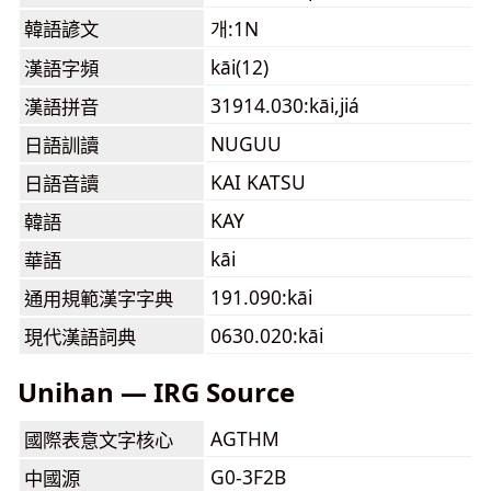
韓語諺文
개:1N
kāi(12)
漢語字頻
31914.030:kāi,jiá
漢語拼音
NUGUU
日語訓讀
KAI KATSU
日語音讀
KAY
韓語
kāi
華語
191.090:kāi
通用規範漢字字典
0630.020:kāi
現代漢語詞典
Unihan — IRG Source
AGTHM
國際表意文字核心
G0-3F2B
中國源