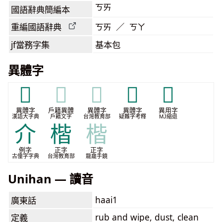
ㄎㄞ
國語辭典簡編本
重編國語辭典
ㄎㄞ ／ ㄎㄚ
jf當務字集
基本包
異體字
𢾆
𢾆
𢾆
𩋧
𭤀
異體字
戶籍異體
異體字
異體字
異用字
漢語大字典
戶籍文字
台灣教育部
疑難字考釋
MJ縮退
介
楷
楷
例字
正字
正字
古僮字字典
台灣教育部
龍龕手鏡
Unihan — 讀音
haai1
廣東話
rub and wipe, dust, clean
定義