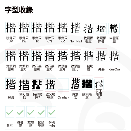
字型收錄
思源宋
思源宋
思源宋
思源宋
思源宋
教育部
教育部
崇羲篆
JP
TW
HK
CN
KR
NomNaTong
楷體
隸書
體
源流明
源流明
源石黑
源石黑
源泉圓
源泉圓
一點明
體月
體丹
體月
體丹
體月
體丹
體
芫荽
KleeOne
辰宇
俐方體
精品點
匯文明
得意
饅頭黑
落雁
粉圓
11
陣7
朝體
Oradano
黑
體
體
凝書
激燃
蘭陽
李漢
金萱
體
體
明體
港楷