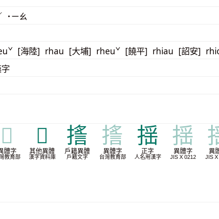
／ ˙ㄧㄠ
euˇ [海陸] rhau [大埔] rheuˇ [饒平] rhiau [詔安] rhi
漢字
𢳘
𢳸
㨱
㨱
揺
揺
異體字
其他異體
戶籍異體
異體字
正字
異體字
異
灣教育部
漢字資料庫
戶籍文字
台灣教育部
人名用漢字
JIS X 0212
JIS X