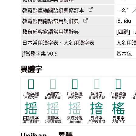
教育部
重編國語辭典
修訂本
ㄧㄠˊ 
iô, iâu
教育部閩南語
常用詞
辭典
教育部客家語
常用詞
辭典
[四縣] i
日本常用漢字表
、人名用漢字表
人名用
jf當務字集
v0.9
基本包
異體字
𢭊
𢭊
𢭌
𢭌
𢳘
戶籍異體
異體字
戶籍異體
異體字
戶籍異體
戶籍文字
台灣教育部
戶籍文字
台灣教育部
戶籍文字
台
摇
摇
摇
摿
榣
同形異字
異體字
來源分離
異體字
異用字
漢字資料庫
台灣教育部
Unicode
台灣教育部
入管正字
Unihan — 異體