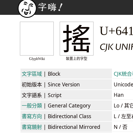
搖
U+64
CJK UNI
GlyphWiki
裝置上的字型
文字區域
| Block
CJK統合表
初始版本
| Since Version
Unicod
Han
文字語系
| Script
一般分類
| General Category
Lo / 其它
書寫方向
| Bidirectional Class
L / 左
書寫鏡射
| Bidirectional Mirrored
N / 否