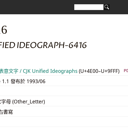
16
FIED IDEOGRAPH-6416
意文字 / CJK Unified Ideographs
(U+4E00–U+9FFF)
P
e 1.1 發布於 1993/06
字母 (Other_Letter)
至右書寫