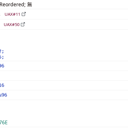
_Reordered; 無
形
UAX#11
立
UAX#50
2;
6;
96
16
%96
76E