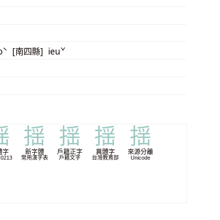
oˋ [南四縣] ieuˇ
揺
揺
揺
揺
揺
體字
新字體
戶籍正字
異體字
來源分離
 0213
常用漢字表
戶籍文字
台灣教育部
Unicode