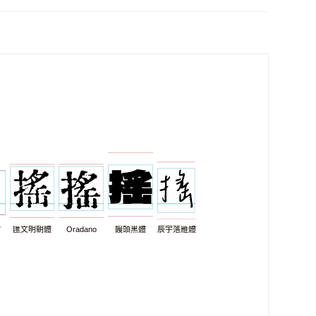
7
匯文明朝體
Oradano
饅頭黑體
辰宇落雁體