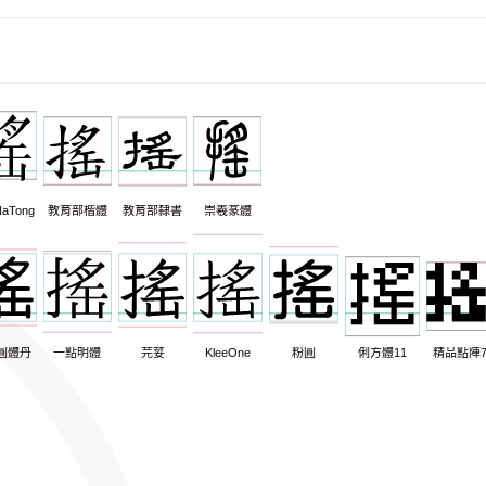
aTong
教育部楷體
教育部隸書
崇羲篆體
圓體丹
一點明體
芫荽
KleeOne
粉圓
俐方體11
精品點陣