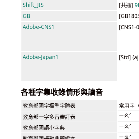
Shift_JIS
[共通]
9
GB
[GB180
Adobe-CNS1
[CNS1-
Adobe-Japan1
[Std] (a
各種字集收錄情形與讀音
教育部
國字標準字體表
常用字
ㄧㄠˊ
教育部
一字多音審訂表
ㄧㄠˊ
教育部
國語小字典
ㄧㄠˊ
教育部
國語辭典簡編本