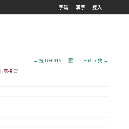
字碼
漢字
登入
𝄜
← 搕 U+6415
U+6417 搗 →
DF表格