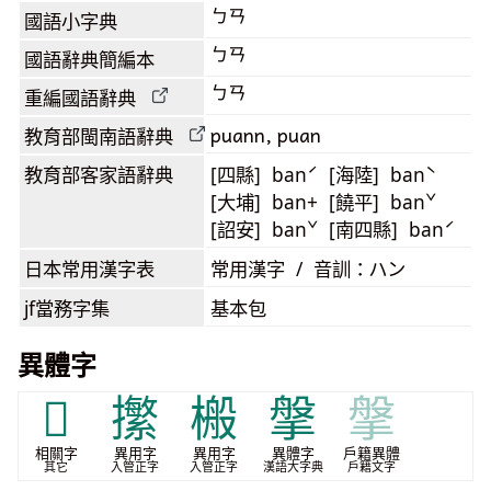
ㄅㄢ
國語小字典
ㄅㄢ
國語辭典簡編本
ㄅㄢ
重編國語辭典
puann, puan
教育部閩南語
辭典
教育部客家語
辭典
[四縣] banˊ [海陸] banˋ
[大埔] ban+ [饒平] banˇ
[詔安] banˇ [南四縣] banˊ
日本常用漢字表
常用漢字 / 音訓：ハン
jf當務字集
基本包
異體字
𰔙
㩯
㮽
搫
搫
相關字
異用字
異用字
異體字
戶籍異體
其它
入管正字
入管正字
漢語大字典
戶籍文字