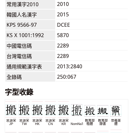
2010
常用漢字2010
2015
韓國人名漢字
KPS 9566-97
DCEE
KS X 1001:1992
5870
2289
中國電信碼
2289
台灣電信碼
2013:2840
通用規範漢字表
250:067
全錄碼
字型收錄
思源宋
思源宋
思源宋
思源宋
思源宋
教育部
教育部
崇羲篆
JP
TW
HK
CN
KR
NomNaTong
楷體
隸書
體