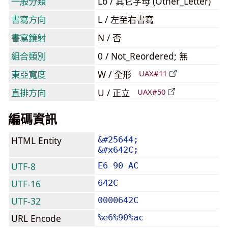
一般分類
Lo / 其它字母 (Other_Letter)
書寫方向
L / 左至右書寫
書寫鏡射
N / 否
組合類別
0 / Not_Reordered; 無
東亞寬度
W / 全形
UAX#11
直排方向
U / 正立
UAX#50
編碼資訊
HTML Entity
&#25644;
&#x642C;
UTF-8
E6 90 AC
UTF-16
642C
UTF-32
0000642C
URL Encode
%e6%90%ac