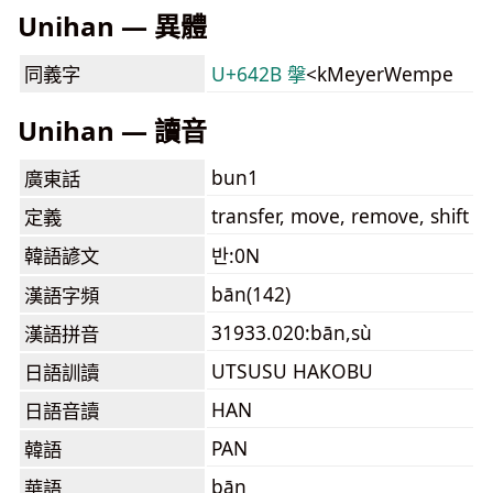
Unihan — 異體
同義字
U+642B 搫
<kMeyerWempe
Unihan — 讀音
bun1
廣東話
transfer, move, remove, shift
定義
韓語諺文
반:0N
bān(142)
漢語字頻
31933.020:bān,sù
漢語拼音
UTSUSU HAKOBU
日語訓讀
HAN
日語音讀
PAN
韓語
bān
華語