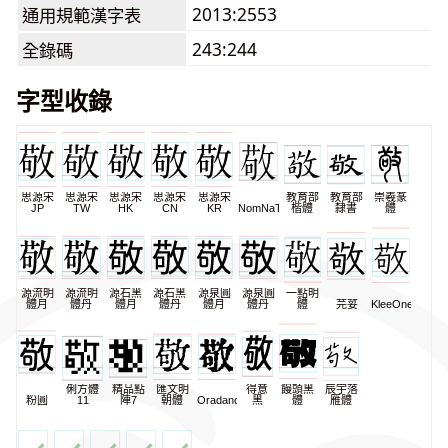
2013:2553
通用規範漢字表
243:244
全錄碼
字型收錄
思源宋
思源宋
思源宋
思源宋
思源宋
教育部
教育部
崇羲篆
JP
TW
HK
CN
KR
NomNaTong
楷體
隸書
體
源流明
源流明
源石黑
源石黑
源泉圓
源泉圓
一點明
體月
體丹
體月
體丹
體月
體丹
體
芫荽
KleeOne
俐方體
精品點
匯文明
得意
饅頭黑
辰宇落
粉圓
11
陣7
朝體
Oradano
黑
體
雁體