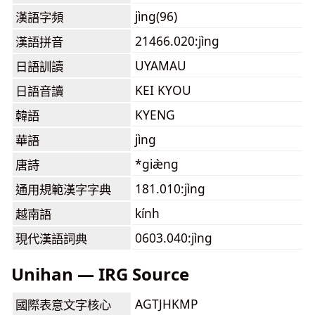
jìng(96)
漢語字頻
21466.020:jìng
漢語拼音
UYAMAU
日語訓讀
KEI KYOU
日語音讀
KYENG
韓語
jìng
華語
*giæ̀ng
唐詩
181.010:jìng
通用規範漢字字典
kính
越南語
0603.040:jìng
現代漢語詞典
Unihan — IRG Source
AGTJHKMP
國際表意文字核心