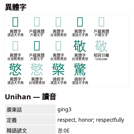
異體字
𢾠
𢾠
𢾠
𢿩
𢿩
異體字
戶籍異體
異體字
異體字
戶籍異體
漢語大字典
戶籍文字
台灣教育部
漢語大字典
戶籍文字
𢿩
𣀖
𣀖
敬
敬
異體字
戶籍異體
異體字
異體字
相容分離
台灣教育部
戶籍文字
台灣教育部
台灣教育部
Unicode
憼
憼
檠
驚
異體字
異體字
通假字
通假字
漢語大字典
台灣教育部
漢語大字典
漢語大字典
Unihan — 讀音
ging3
廣東話
respect, honor; respectfully
定義
韓語諺文
경:0E