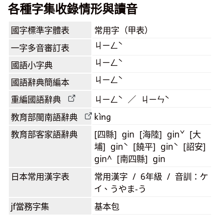
各種字集收錄情形與讀音
國字標準字體表
常用字（甲表）
ㄐㄧㄥˋ
一字多音審訂表
ㄐㄧㄥˋ
國語小字典
ㄐㄧㄥˋ
國語辭典簡編本
重編國語辭典
ㄐㄧㄥˋ ／ ㄐㄧㄣˋ
kìng
教育部閩南語
辭典
教育部客家語
辭典
[四縣] gin [海陸] ginˇ [大
埔] ginˋ [饒平] ginˋ [詔安]
gin^ [南四縣] gin
日本常用漢字表
常用漢字 / 6年級 / 音訓：ケ
イ、うやま-う
jf當務字集
基本包