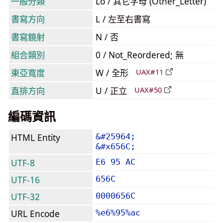
一般分類
Lo / 其它字母 (Other_Letter)
書寫方向
L / 左至右書寫
書寫鏡射
N / 否
組合類別
0 / Not_Reordered; 無
東亞寬度
W / 全形
UAX#11
直排方向
U / 正立
UAX#50
編碼資訊
HTML Entity
&#25964;
&#x656C;
UTF-8
E6 95 AC
UTF-16
656C
UTF-32
0000656C
URL Encode
%e6%95%ac