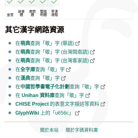
凝書
激燃
蘭陽
李漢
金萱
體
體
明體
港楷
其它漢字網路資源
在
萌典
查詢「敬」字 (華語)
在
萌典
查詢「敬」字 (台灣閩南語)
在
萌典
查詢「敬」字 (台灣客家語)
在
全字庫
查詢「敬」字
在
漢典
查詢「敬」字
在
中國哲學書電子化計劃
查詢「敬」字
在
Unihan 資料庫
查詢「敬」字
CHISE Project
的表意文字描述等資料
GlyphWiki
上的「u656c」
關於本站
｜
關於字碼資料庫