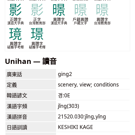
影
影
暻
暻
暻
正體字
正字
異體字
戶籍異體
異體字
漢語大字典
台灣教育部
漢語大字典
戶籍文字
台灣教育部
璄
璟
異體字
異體字
疑難字考釋
疑難字考釋
Unihan — 讀音
ging2
廣東話
scenery, view; conditions
定義
韓語諺文
경:0E
jǐng(303)
漢語字頻
21520.030:jǐng,yǐng
漢語拼音
KESHIKI KAGE
日語訓讀