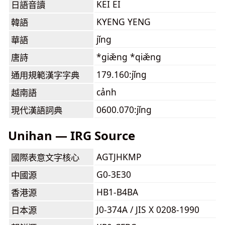
KEI EI
日語音讀
KYENG YENG
韓語
jǐng
華語
*giæ̌ng *qiæ̌ng
唐詩
179.160:jǐng
通用規範漢字字典
cảnh
越南語
0600.070:jǐng
現代漢語詞典
Unihan — IRG Source
AGTJHKMP
國際表意文字核心
G0-3E30
中國源
HB1-B4BA
香港源
J0-374A / JIS X 0208-1990
日本源