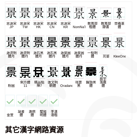
思源宋
思源宋
思源宋
思源宋
思源宋
教育部
教育部
崇羲篆
JP
TW
HK
CN
KR
NomNaTong
楷體
隸書
體
源流明
源流明
源石黑
源石黑
源泉圓
源泉圓
一點明
體月
體丹
體月
體丹
體月
體丹
體
芫荽
KleeOne
辰宇
俐方體
精品點
匯文明
得意
饅頭黑
落雁
粉圓
11
陣7
朝體
Oradano
黑
體
體
凝書
激燃
蘭陽
李漢
金萱
體
體
明體
港楷
其它漢字網路資源