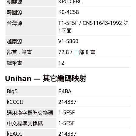
KP0-CFBC
朝鮮源
K0-4C58
韓國源
台灣源
T1-5F5F / CNS11643-1992 第
1字面
V1-5860
越南源
部首 . 筆畫
72.8 /
⽇
部 8 畫
12
總筆畫
Unihan — 其它編碼映射
Big5
B4BA
kCCCII
214337
1-5F5F
通用漢字標準交換碼
1-5F5F
中文標準交換碼
kEACC
214337