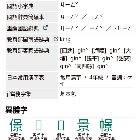
ㄐㄧㄥˇ
國語小字典
國語辭典簡編本
ㄐㄧㄥˇ ／ ㄧㄥˇ
重編國語辭典
ㄐㄧㄥˇ ／ ㄧㄥˇ ／ ˙ㄐㄧㄥ
kíng
教育部閩南語
辭典
教育部客家語
辭典
[四縣] ginˋ [海陸] ginˊ [大
埔] gin^ [饒平] ginˋ [詔安]
gin^ [南四縣] ginˋ
日本常用漢字表
常用漢字 / 4年級 / 音訓：ケ
イ
jf當務字集
基本包
異體字
𠎠
𦚎
𬄣
㬌
幜
異體字
異體字
例字
異體字
異體字
漢語大字典
漢語大字典
古僮字字典
台灣教育部
漢語大字典