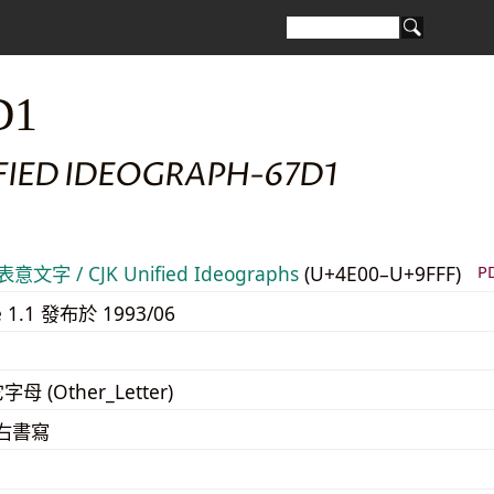
D1
FIED IDEOGRAPH-67D1
意文字 / CJK Unified Ideographs
(U+4E00–U+9FFF)
P
e 1.1 發布於 1993/06
字母 (Other_Letter)
至右書寫