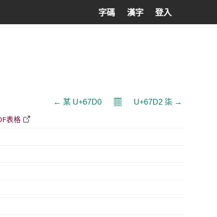
字碼
漢字
登入
𝄜
← 某 U+67D0
U+67D2 柒 →
DF表格