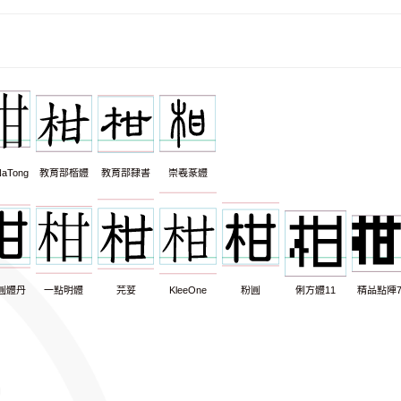
aTong
教育部楷體
教育部隸書
崇羲篆體
圓體丹
一點明體
芫荽
KleeOne
粉圓
俐方體11
精品點陣