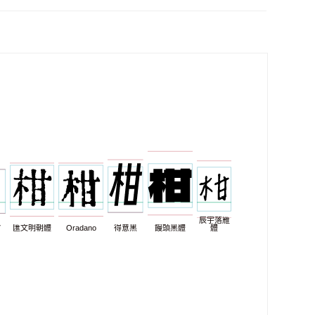
辰宇落雁
7
匯文明朝體
Oradano
得意黑
饅頭黑體
體