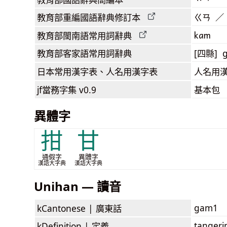
教育部
重編國語辭典
修訂本
ㄍㄢ ／
kam
教育部閩南語
常用詞
辭典
教育部客家語
常用詞
辭典
[四縣] 
日本常用漢字表
、人名用漢字表
人名用
jf當務字集
v0.9
基本包
異體字
拑
甘
通假字
異體字
漢語大字典
漢語大字典
Unihan — 讀音
gam1
kCantonese |
廣東話
tangeri
kDefinition |
定義