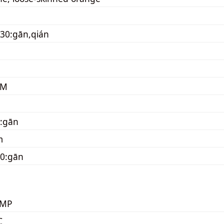
30:gān,qián
EM
:gān
m
50:gān
KMP
C