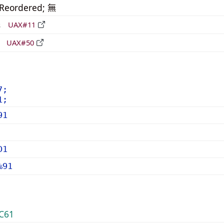
_Reordered; 無
形
UAX#11
立
UAX#50
7;
1;
91
D1
%91
C61