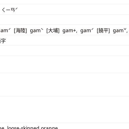
 ㄑㄧㄢˊ
gamˊ [海陸] gamˋ [大埔] gam+, gamˊ [饒平] gamˇ
漢字
ne, loose-skinned orange