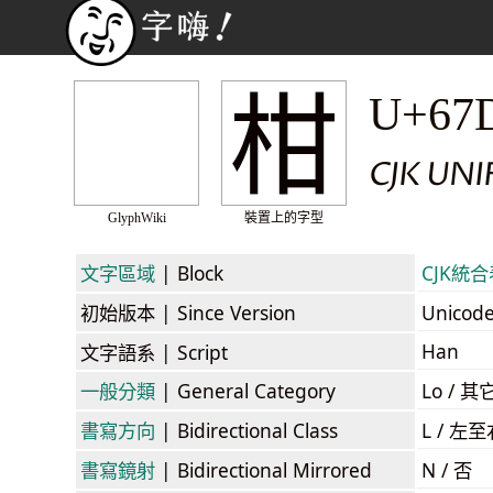
柑
U+67
CJK UNI
GlyphWiki
裝置上的字型
文字區域
| Block
CJK統合表
初始版本
| Since Version
Unicod
Han
文字語系
| Script
一般分類
| General Category
Lo / 其它
書寫方向
| Bidirectional Class
L / 左
書寫鏡射
| Bidirectional Mirrored
N / 否