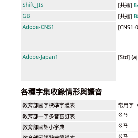
Shift_JIS
[共通]
8
GB
[共通]
B
Adobe-CNS1
[CNS1-
Adobe-Japan1
[Std] (a
各種字集收錄情形與讀音
教育部
國字標準字體表
常用字
ㄍㄢ
教育部
一字多音審訂表
ㄍㄢ
教育部
國語小字典
ㄍㄢ
教育部
國語辭典簡編本