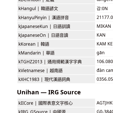
kHangul |
韓語諺文
감:0N
21177.0
kHanyuPinyin |
漢語拼音
MIKAN
kJapaneseKun |
日語訓讀
KAN
kJapaneseOn |
日語音讀
KAM K
kKorean |
韓語
gān
kMandarin |
華語
106.080
kTGHZ2013 |
通用規範漢字字典
đàn ca
kVietnamese |
越南語
0356.0
kXHC1983 |
現代漢語詞典
Unihan — IRG Source
AGTJH
kIICore |
國際表意文字核心
G0-384
kIRG_GSource |
中國源