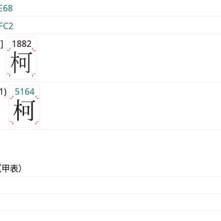
E68
FC2
0]
1882
j1)
5164
（甲表）