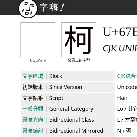
柯
U+67
CJK UNI
GlyphWiki
裝置上的字型
文字區域
| Block
CJK統合表
初始版本
| Since Version
Unicod
Han
文字語系
| Script
一般分類
| General Category
Lo / 其它
書寫方向
| Bidirectional Class
L / 左
書寫鏡射
| Bidirectional Mirrored
N / 否