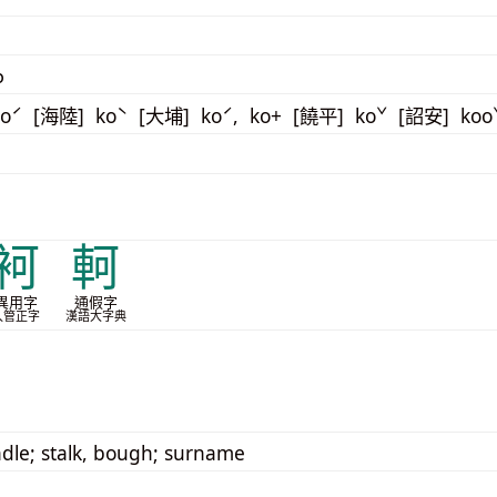
o
oˊ [海陸] koˋ [大埔] koˊ, ko+ [饒平] koˇ [詔安] ko
袔
軻
異用字
通假字
入管正字
漢語大字典
dle; stalk, bough; surname