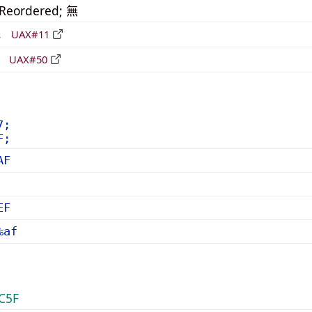
_Reordered; 無
形
UAX#11
立
UAX#50
7;
F;
AF
EF
%af
C5F