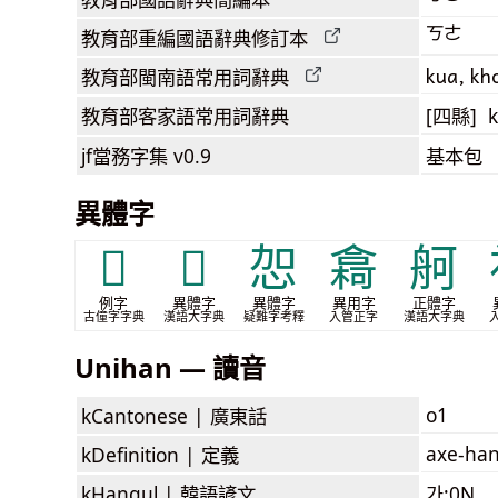
ㄎㄜ
教育部
重編國語辭典
修訂本
kua, kh
教育部閩南語
常用詞
辭典
教育部客家語
常用詞
辭典
[四縣] k
jf當務字集
v0.9
基本包
異體字
𣘁
𣝺
㤎
樖
舸
例字
異體字
異體字
異用字
正體字
古僮字字典
漢語大字典
疑難字考釋
入管正字
漢語大字典
Unihan — 讀音
o1
kCantonese |
廣東話
axe-han
kDefinition |
定義
kHangul |
韓語諺文
가:0N