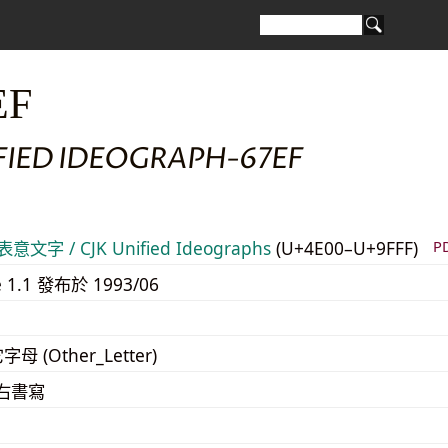
EF
FIED IDEOGRAPH-67EF
意文字 / CJK Unified Ideographs
(U+4E00–U+9FFF)
P
e 1.1 發布於 1993/06
字母 (Other_Letter)
至右書寫