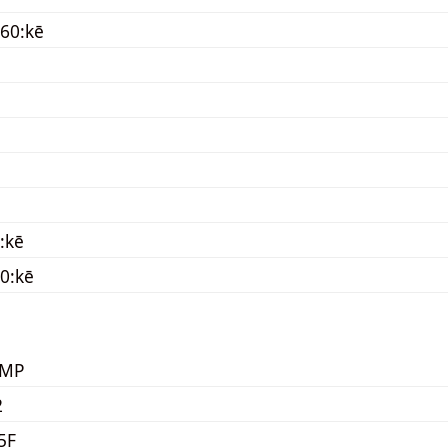
60:kē
:kē
0:kē
KMP
2
5F