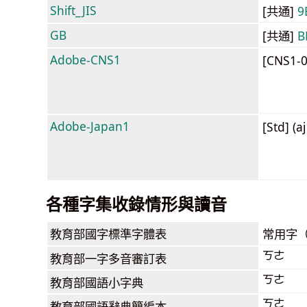
Shift_JIS
[共通]
9
GB
[共通]
B
Adobe-CNS1
[CNS1-
Adobe-Japan1
[Std] (a
各種字集收錄情形與讀音
教育部
國字標準字體表
常用字
ㄎㄜ
教育部
一字多音審訂表
ㄎㄜ
教育部
國語小字典
ㄎㄜ
教育部
國語辭典簡編本