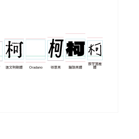
辰宇落雁
7
匯文明朝體
Oradano
得意黑
饅頭黑體
體