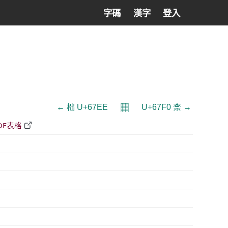
字碼
漢字
登入
𝄜
← 柮 U+67EE
U+67F0 柰 →
DF表格