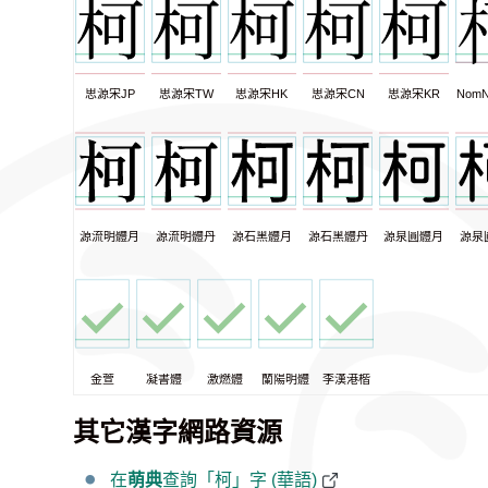
思源宋JP
思源宋TW
思源宋HK
思源宋CN
思源宋KR
NomN
源流明體月
源流明體丹
源石黑體月
源石黑體丹
源泉圓體月
源泉
金萱
凝書體
激燃體
蘭陽明體
李漢港楷
其它漢字網路資源
在
萌典
查詢「柯」字 (華語)