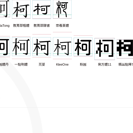
aTong
教育部楷體
教育部隸書
崇羲篆體
圓體丹
一點明體
芫荽
KleeOne
粉圓
俐方體11
精品點陣