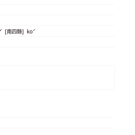
oˇ [南四縣] koˊ