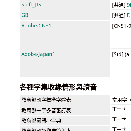
Shift_JIS
[共通]
9
GB
[共通]
D
Adobe-CNS1
[CNS1-
Adobe-Japan1
[Std] (a
各種字集收錄情形與讀音
教育部
國字標準字體表
常用字
ㄒㄧㄝ
教育部
一字多音審訂表
ㄒㄧㄝ
教育部
國語小字典
ㄒㄧㄝ
教育部
國語辭典簡編本