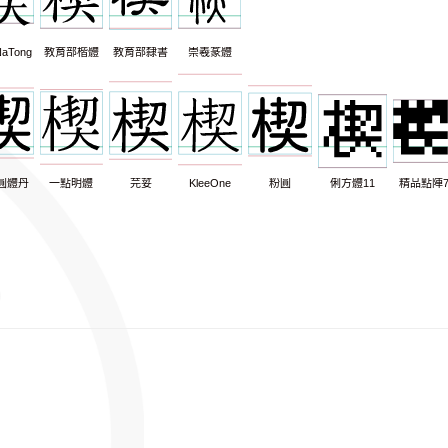
aTong
教育部楷體
教育部隸書
崇羲篆體
圓體丹
一點明體
芫荽
KleeOne
粉圓
俐方體11
精品點陣