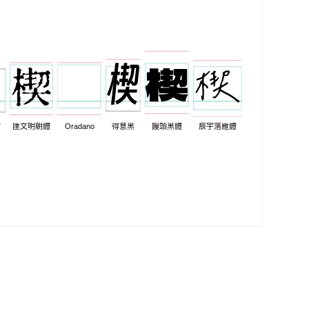
7
匯文明朝體
Oradano
得意黑
饅頭黑體
辰宇落雁體