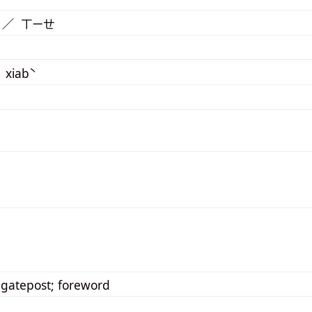
 ／ ㄒㄧㄝ
xiabˋ
gatepost; foreword