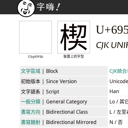
楔
U+69
CJK UN
GlyphWiki
裝置上的字型
文字區域
| Block
CJK統合表
初始版本
| Since Version
Unicod
Han
文字語系
| Script
一般分類
| General Category
Lo / 其它
書寫方向
| Bidirectional Class
L / 左
書寫鏡射
| Bidirectional Mirrored
N / 否