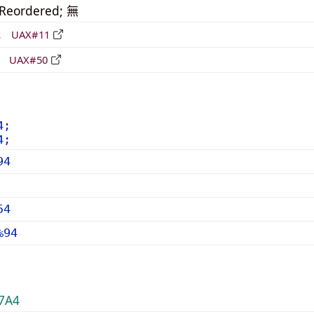
_Reordered; 無
形
UAX#11
立
UAX#50
4;
4;
94
54
%94
7A4