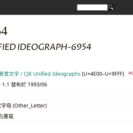
54
IFIED IDEOGRAPH-6954
意文字 / CJK Unified Ideographs
(U+4E00–U+9FFF)
P
e 1.1 發布於 1993/06
字母 (Other_Letter)
至右書寫