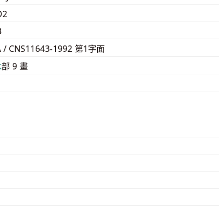
D2
B
A / CNS11643-1992 第1字面
⽊
部 9 畫