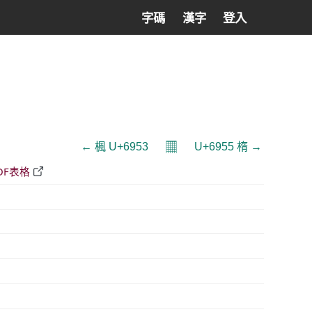
字碼
漢字
登入
𝄜
← 楓 U+6953
U+6955 楕 →
DF表格