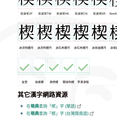
思源宋JP
思源宋TW
思源宋HK
思源宋CN
思源宋KR
NomN
源流明體月
源流明體丹
源石黑體月
源石黑體丹
源泉圓體月
源泉
金萱
凝書體
激燃體
蘭陽明體
李漢港楷
其它漢字網路資源
在
萌典
查詢「楔」字 (華語)
在
萌典
查詢「楔」字 (台灣閩南語)