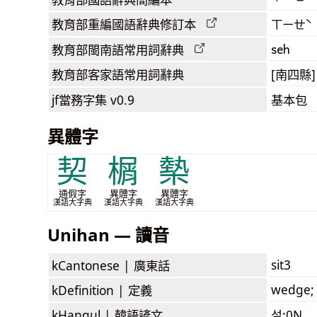
教育部
重編國語辭典
修訂本
ㄒㄧㄝˋ
seh
教育部閩南語
常用詞
辭典
教育部客家語
常用詞
辭典
[南四縣] 
jf當務字集
v0.9
基本包
異體字
契
榍
槷
通假字
異體字
異體字
漢語大字典
漢語大字典
漢語大字典
Unihan — 讀音
sit3
kCantonese |
廣東話
wedge; 
kDefinition |
定義
kHangul |
韓語諺文
설:0N