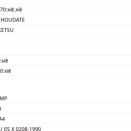
70:xiē,xiè
 HOUDATE
KETSU
:xiē
0:xiē
KMP
8
A4
 / JIS X 0208-1990