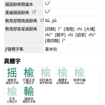
ㄩˊ
國語辭典簡編本
ㄩˊ
重編國語辭典
liû, jiû
教育部閩南語
辭典
教育部客家語
辭典
[四縣] iˇ [海陸] rhi [大埔]
rhiˇ [饒平] rhi [詔安] rhiˋ
[南四縣] iˇ
jf當務字集
基本包
異體字
摇
楡
楡
楡
楡
通假字
戶籍正字
同形異字
異體字
來源分離
漢語大字典
戶籍文字
漢字資料庫
台灣教育部
Unicode
楡
輸
正字
通假字
入管正字
漢語大字典