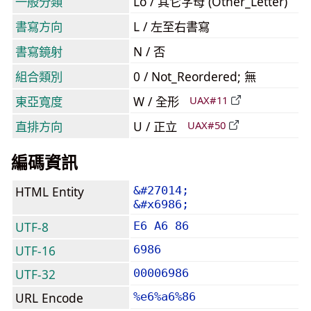
一般分類
Lo / 其它字母 (Other_Letter)
書寫方向
L / 左至右書寫
書寫鏡射
N / 否
組合類別
0 / Not_Reordered; 無
東亞寬度
W / 全形
UAX#11
直排方向
U / 正立
UAX#50
編碼資訊
HTML Entity
&#27014;
&#x6986;
UTF-8
E6 A6 86
UTF-16
6986
UTF-32
00006986
URL Encode
%e6%a6%86