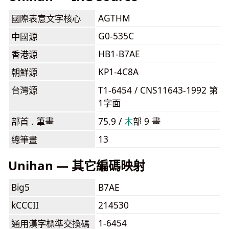
AGTHM
國際表意文字核心
G0-535C
中國源
HB1-B7AE
香港源
KP1-4C8A
朝鮮源
台灣源
T1-6454 / CNS11643-1992 第
1字面
部首 . 筆畫
75.9 /
⽊
部 9 畫
13
總筆畫
Unihan — 其它編碼映射
Big5
B7AE
kCCCII
214530
1-6454
通用漢字標準交換碼