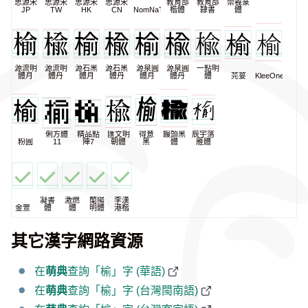
思源宋
思源宋
思源宋
思源宋
教育部
教育部
崇羲篆
JP
TW
HK
CN
NomNaTong
楷體
隸書
體
源流明
源流明
源石黑
源石黑
源泉圓
源泉圓
一點明
體月
體丹
體月
體丹
體月
體丹
體
芫荽
KleeOne
俐方體
精品點
匯文明
得意
饅頭黑
辰宇落
粉圓
11
陣7
朝體
黑
體
雁體
凝書
激燃
蘭陽
李漢
金萱
體
體
明體
港楷
其它漢字網路資源
在
萌典
查詢「榆」字 (華語)
在
萌典
查詢「榆」字 (台灣閩南語)