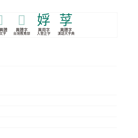

𦹡
娐
莩
異體
異體字
異用字
異體字
文字
台灣教育部
入管正字
漢語大字典