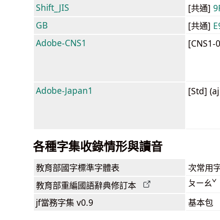
Shift_JIS
[共通]
9
GB
[共通]
E
Adobe-CNS1
[CNS1-
Adobe-Japan1
[Std] (a
各種字集收錄情形與讀音
教育部
國字標準字體表
次常用
ㄆㄧㄠˇ
教育部
重編國語辭典
修訂本
jf當務字集
v0.9
基本包