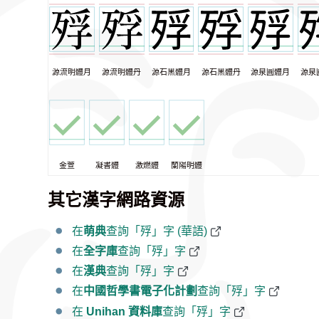
源流明體月
源流明體丹
源石黑體月
源石黑體丹
源泉圓體月
源泉
金萱
凝書體
激燃體
蘭陽明體
其它漢字網路資源
在
萌典
查詢「殍」字 (華語)
在
全字庫
查詢「殍」字
在
漢典
查詢「殍」字
在
中國哲學書電子化計劃
查詢「殍」字
在
Unihan 資料庫
查詢「殍」字