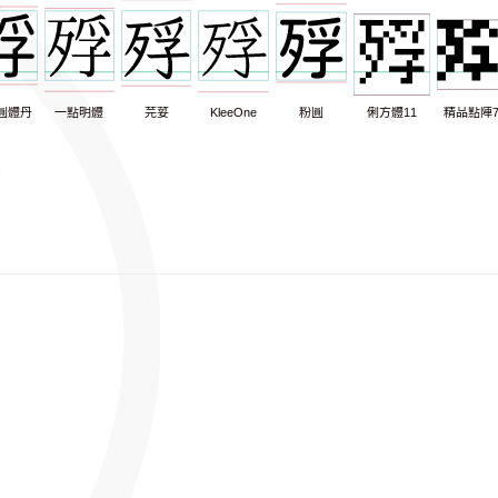
圓體丹
一點明體
芫荽
KleeOne
粉圓
俐方體11
精品點陣