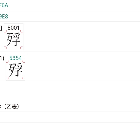
F6A
9E8
0]
8001
j1)
5354
字（乙表）