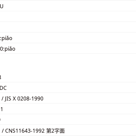
FU
:piǎo
0:piǎo
8
5DC
 / JIS X 0208-1990
61
9
0 / CNS11643-1992 第2字面