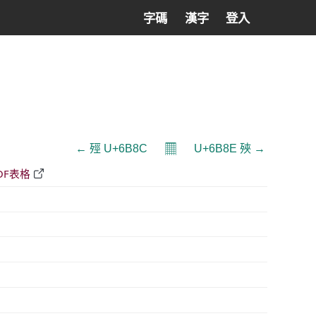
字碼
漢字
登入
𝄜
← 殌 U+6B8C
U+6B8E 殎 →
DF表格