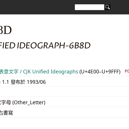
8D
IFIED IDEOGRAPH-6B8D
意文字 / CJK Unified Ideographs
(U+4E00–U+9FFF)
P
e 1.1 發布於 1993/06
字母 (Other_Letter)
至右書寫