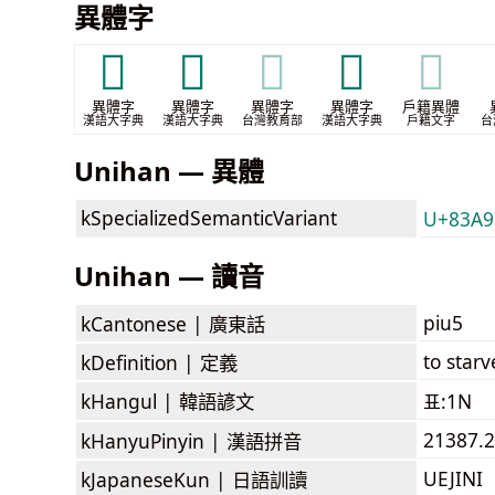
異體字
𠬪
𣧶
𣧶
𣨈
𣨈
異體字
異體字
異體字
異體字
戶籍異體
漢語大字典
漢語大字典
台灣教育部
漢語大字典
戶籍文字
台
Unihan — 異體
kSpecializedSemanticVariant
U+83A9
Unihan — 讀音
piu5
kCantonese |
廣東話
to starv
kDefinition |
定義
kHangul |
韓語諺文
표:1N
21387.2
kHanyuPinyin |
漢語拼音
UEJINI
kJapaneseKun |
日語訓讀