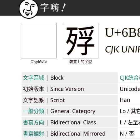
殍
U+6B
CJK UN
GlyphWiki
裝置上的字型
文字區域
| Block
CJK統合表
初始版本
| Since Version
Unicod
Han
文字語系
| Script
一般分類
| General Category
Lo / 其它
書寫方向
| Bidirectional Class
L / 左
書寫鏡射
| Bidirectional Mirrored
N / 否