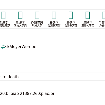
𣨈
𦖀
𦖀
𦖀
𦭼
𦹡

異體字
異體字
戶籍異體
異體字
異體字
異體字
戶籍
灣教育部
漢語大字典
戶籍文字
台灣教育部
台灣教育部
漢語大字典
戶籍
 莩
<kMeyerWempe
e to death
20:bì,piǎo 21387.260:piǎo,bì