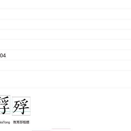
804
aTong
教育部楷體