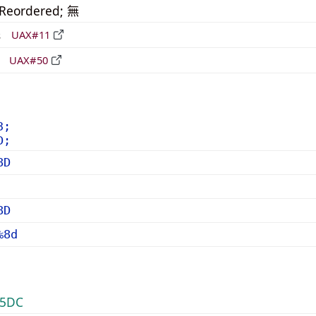
_Reordered; 無
形
UAX#11
立
UAX#50
3;
D;
8D
8D
%8d
5DC