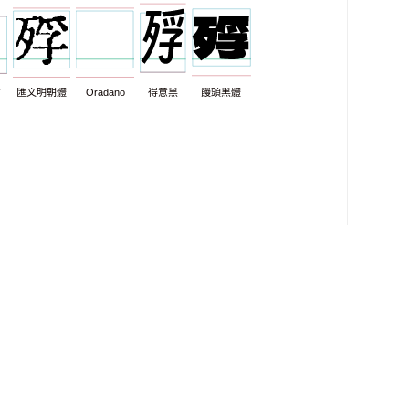
7
匯文明朝體
Oradano
得意黑
饅頭黑體