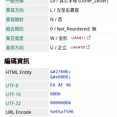
一般分類
Lo / 其它字母 (Other_Letter)
書寫方向
L / 左至右書寫
書寫鏡射
N / 否
組合類別
0 / Not_Reordered; 無
東亞寬度
W / 全形
UAX#11
直排方向
U / 正立
UAX#50
編碼資訊
HTML Entity
&#27606;
&#x6BD6;
UTF-8
E6 AF 96
UTF-16
6BD6
UTF-32
00006BD6
URL Encode
%e6%af%96