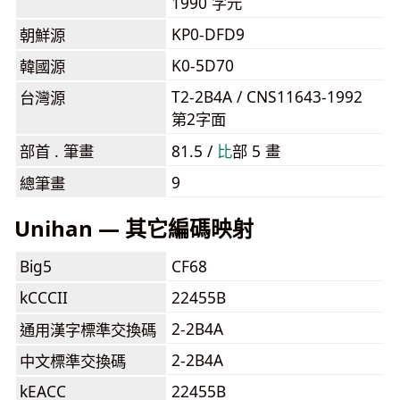
1990 字元
KP0-DFD9
朝鮮源
K0-5D70
韓國源
T2-2B4A / CNS11643-1992
台灣源
第2字面
部首 . 筆畫
81.5 /
⽐
部 5 畫
9
總筆畫
Unihan — 其它編碼映射
Big5
CF68
kCCCII
22455B
2-2B4A
通用漢字標準交換碼
2-2B4A
中文標準交換碼
kEACC
22455B