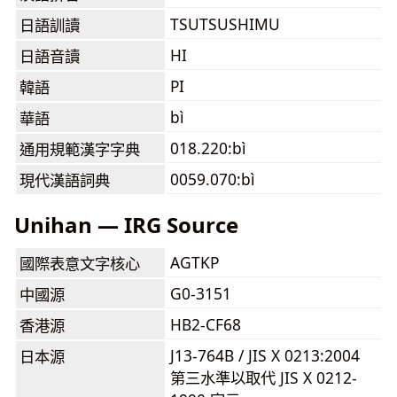
TSUTSUSHIMU
日語訓讀
HI
日語音讀
PI
韓語
bì
華語
018.220:bì
通用規範漢字字典
0059.070:bì
現代漢語詞典
Unihan — IRG Source
AGTKP
國際表意文字核心
G0-3151
中國源
HB2-CF68
香港源
J13-764B / JIS X 0213:2004
日本源
第三水準以取代 JIS X 0212-