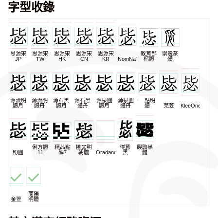
字型收錄
思源宋
思源宋
思源宋
思源宋
思源宋
教育部
崇羲篆
JP
TW
HK
CN
KR
NomNaTong
楷體
體
源流明
源流明
源石黑
源石黑
源泉圓
源泉圓
一點明
體月
體丹
體月
體丹
體月
體丹
體
芫荽
KleeOne
俐方體
精品點
匯文明
得意
饅頭黑
粉圓
11
陣7
朝體
Oradano
黑
體
蘭陽
金萱
明體