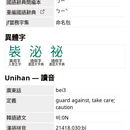
ㄅㄧˋ
國語辭典簡編本
ㄅㄧˋ
重編國語辭典
jf當務字集
命名包
異體字
䘡
泌
祕
異用字
通假字
通假字
入管正字
漢語大字典
漢語大字典
Unihan — 讀音
bei3
廣東話
guard against, take care;
定義
caution
韓語諺文
비:0N
21418.030:bì
漢語拼音