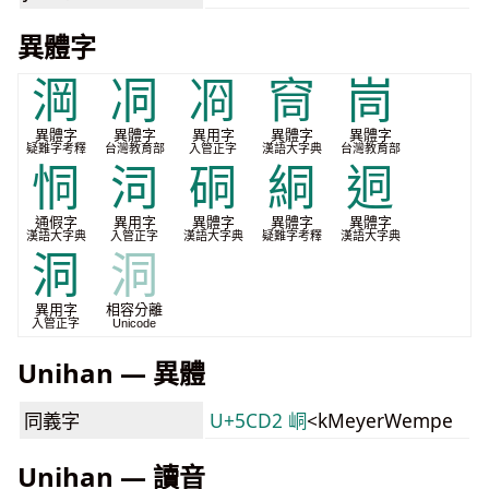
異體字
𣷣
㓊
㓏
䆚
峝
異體字
異體字
異用字
異體字
異體字
疑難字考釋
台灣教育部
入管正字
漢語大字典
台灣教育部
恫
泀
硐
絧
迵
通假字
異用字
異體字
異體字
異體字
漢語大字典
入管正字
漢語大字典
疑難字考釋
漢語大字典
洞
洞
異用字
相容分離
入管正字
Unicode
Unihan — 異體
同義字
U+5CD2 峒
<kMeyerWempe
Unihan — 讀音