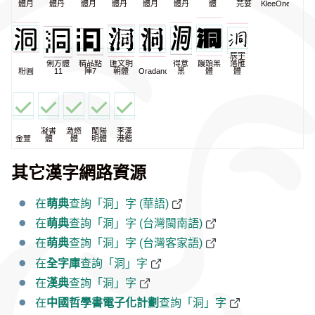
體月
體丹
體月
體丹
體月
體丹
體
芫荽
KleeOne
辰宇
俐方體
精品點
匯文明
得意
饅頭黑
落雁
粉圓
11
陣7
朝體
Oradano
黑
體
體
凝書
激燃
蘭陽
李漢
金萱
體
體
明體
港楷
其它漢字網路資源
在
萌典
查詢「洞」字 (華語)
在
萌典
查詢「洞」字 (台灣閩南語)
在
萌典
查詢「洞」字 (台灣客家語)
在
全字庫
查詢「洞」字
在
漢典
查詢「洞」字
在
中國哲學書電子化計劃
查詢「洞」字