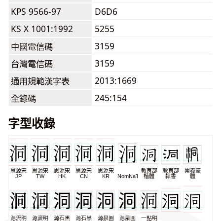
KPS 9566-97
D6D6
KS X 1001:1992
5255
3159
中國電信碼
3159
台灣電信碼
2013:1669
通用規範漢字表
245:154
全錄碼
字型收錄
思源宋
思源宋
思源宋
思源宋
思源宋
教育部
教育部
崇羲篆
JP
TW
HK
CN
KR
NomNaTong
楷體
隸書
體
源流明
源流明
源石黑
源石黑
源泉圓
源泉圓
一點明