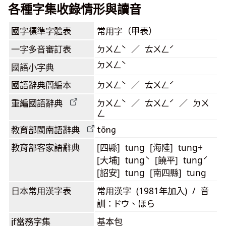
各種字集收錄情形與讀音
國字標準字體表
常用字（甲表）
一字多音審訂表
ㄉㄨㄥˋ ／ ㄊㄨㄥˊ
ㄉㄨㄥˋ
國語小字典
國語辭典簡編本
ㄉㄨㄥˋ ／ ㄊㄨㄥˊ
重編國語辭典
ㄉㄨㄥˋ ／ ㄊㄨㄥˊ ／ ㄉㄨ
ㄥ
tōng
教育部閩南語
辭典
教育部客家語
辭典
[四縣] tung [海陸] tung+
[大埔] tungˋ [饒平] tungˊ
[詔安] tung [南四縣] tung
日本常用漢字表
常用漢字 (1981年加入) / 音
訓：ドウ、ほら
jf當務字集
基本包