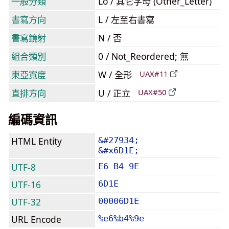
一般分類
Lo / 其它字母 (Other_Letter)
書寫方向
L / 左至右書寫
書寫鏡射
N / 否
組合類別
0 / Not_Reordered; 無
東亞寬度
W / 全形
UAX#11
直排方向
U / 正立
UAX#50
編碼資訊
HTML Entity
&#27934;
&#x6D1E;
UTF-8
E6 B4 9E
UTF-16
6D1E
UTF-32
00006D1E
URL Encode
%e6%b4%9e