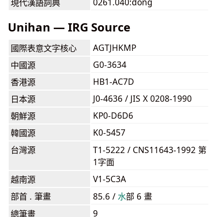
0261.040:dòng
現代漢語詞典
Unihan — IRG Source
AGTJHKMP
國際表意文字核心
G0-3634
中國源
HB1-AC7D
香港源
J0-4636 / JIS X 0208-1990
日本源
KP0-D6D6
朝鮮源
K0-5457
韓國源
台灣源
T1-5222 / CNS11643-1992 第
1字面
V1-5C3A
越南源
部首 . 筆畫
85.6 /
⽔
部 6 畫
9
總筆畫