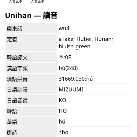
入管正字
入管正字
Unihan — 讀音
wu4
廣東話
a lake; Hubei, Hunan;
定義
bluish-green
韓語諺文
호:0E
hú(248)
漢語字頻
31669.030:hú
漢語拼音
MIZUUMI
日語訓讀
KO
日語音讀
HO
韓語
hú
華語
*ho
唐詩