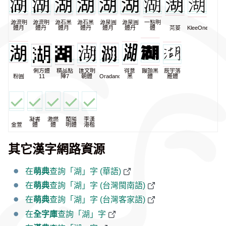
源流明
源流明
源石黑
源石黑
源泉圓
源泉圓
一點明
體月
體丹
體月
體丹
體月
體丹
體
芫荽
KleeOne
俐方體
精品點
匯文明
得意
饅頭黑
辰宇落
粉圓
11
陣7
朝體
Oradano
黑
體
雁體
凝書
激燃
蘭陽
李漢
金萱
體
體
明體
港楷
其它漢字網路資源
在
萌典
查詢「湖」字 (華語)
在
萌典
查詢「湖」字 (台灣閩南語)
在
萌典
查詢「湖」字 (台灣客家語)
在
全字庫
查詢「湖」字