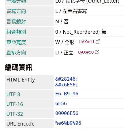
一般分類
Lo / 其它字母 (Other_Letter)
書寫方向
L / 左至右書寫
書寫鏡射
N / 否
組合類別
0 / Not_Reordered; 無
東亞寬度
W / 全形
UAX#11
直排方向
U / 正立
UAX#50
編碼資訊
HTML Entity
&#28246;
&#x6E56;
UTF-8
E6 B9 96
UTF-16
6E56
UTF-32
00006E56
URL Encode
%e6%b9%96