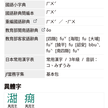
ㄏㄨˊ
國語小字典
ㄏㄨˊ
國語辭典簡編本
重編國語辭典
ㄏㄨˊ ／ ˙ㄏㄨ
ôo
教育部閩南語
辭典
教育部客家語
辭典
[四縣] fuˇ [海陸] fu [大埔]
fuˇ [饒平] fu [詔安] bbuˋ,
fuˋ [南四縣] fuˇ
日本常用漢字表
常用漢字 / 3年級 / 音訓：
コ、みずうみ
jf當務字集
基本包
異體字
㵇
㾰
異用字
異用字