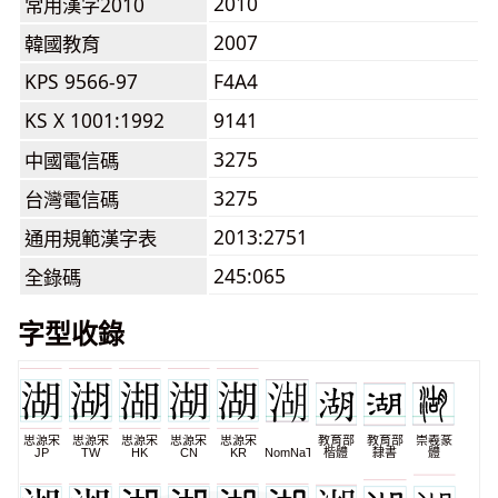
2010
常用漢字2010
2007
韓國教育
KPS 9566-97
F4A4
KS X 1001:1992
9141
3275
中國電信碼
3275
台灣電信碼
2013:2751
通用規範漢字表
245:065
全錄碼
字型收錄
思源宋
思源宋
思源宋
思源宋
思源宋
教育部
教育部
崇羲篆
JP
TW
HK
CN
KR
NomNaTong
楷體
隸書
體