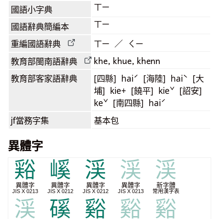
ㄒㄧ
國語小字典
ㄒㄧ
國語辭典簡編本
重編國語辭典
ㄒㄧ ／ ㄑㄧ
khe, khue, khenn
教育部閩南語
辭典
教育部客家語
辭典
[四縣] haiˊ [海陸] haiˋ [大
埔] kie+ [饒平] kieˇ [詔安]
keˇ [南四縣] haiˊ
jf當務字集
基本包
異體字
𧮾
嵠
渓
渓
渓
異體字
異體字
異體字
異體字
新字體
JIS X 0213
JIS X 0212
JIS X 0212
JIS X 0213
常用漢字表
渓
磎
谿
谿
谿