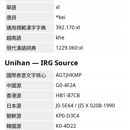
xī
華語
*kei
唐詩
392.170:xī
通用規範漢字字典
khe
越南語
1229.060:xī
現代漢語詞典
Unihan — IRG Source
AGTJHKMP
國際表意文字核心
G0-4F2A
中國源
HB1-B7CB
香港源
J0-5E64 / JIS X 0208-1990
日本源
KP0-D3C4
朝鮮源
K0-4D22
韓國源