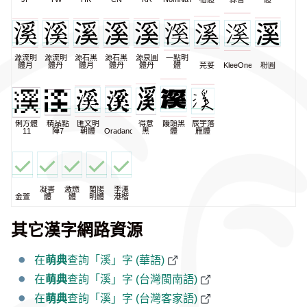
源流明
源流明
源石黑
源石黑
源泉圓
一點明
體月
體丹
體月
體丹
體丹
體
芫荽
KleeOne
粉圓
俐方體
精品點
匯文明
得意
饅頭黑
辰宇落
11
陣7
朝體
Oradano
黑
體
雁體
凝書
激燃
蘭陽
李漢
金萱
體
體
明體
港楷
其它漢字網路資源
在
萌典
查詢「溪」字 (華語)
在
萌典
查詢「溪」字 (台灣閩南語)
在
萌典
查詢「溪」字 (台灣客家語)