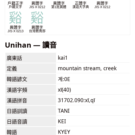
戶籍正字
異體字
異體字
正體字
異體字
戶籍文字
JIS X 0212
第1批異體
漢語大字典
JIS X 0212
谿
谿
異體字
異體字
JIS X 0213
台灣教育部
Unihan — 讀音
kai1
廣東話
mountain stream, creek
定義
韓語諺文
계:0E
xī(40)
漢語字頻
31702.090:xī,qī
漢語拼音
TANI
日語訓讀
KEI
日語音讀
KYEY
韓語