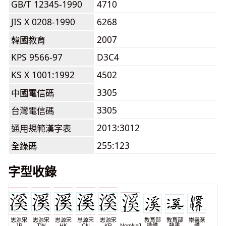
GB/T 12345-1990
4710
JIS X 0208-1990
6268
2007
韓國教育
KPS 9566-97
D3C4
KS X 1001:1992
4502
3305
中國電信碼
3305
台灣電信碼
2013:3012
通用規範漢字表
255:123
全錄碼
字型收錄
思源宋
思源宋
思源宋
思源宋
思源宋
教育部
教育部
崇羲篆
JP
TW
HK
CN
KR
NomNaTong
楷體
隸書
體