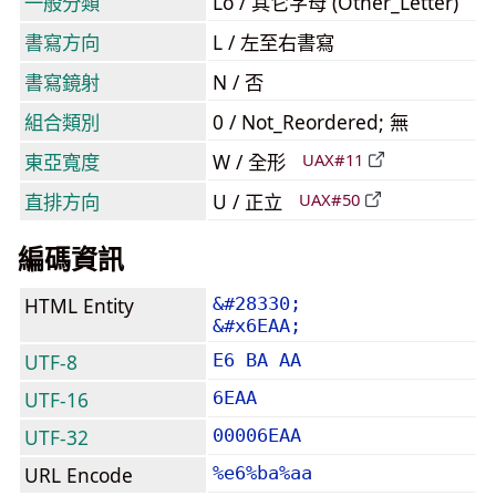
一般分類
Lo / 其它字母 (Other_Letter)
書寫方向
L / 左至右書寫
書寫鏡射
N / 否
組合類別
0 / Not_Reordered; 無
東亞寬度
W / 全形
UAX#11
直排方向
U / 正立
UAX#50
編碼資訊
HTML Entity
&#28330;
&#x6EAA;
UTF-8
E6 BA AA
UTF-16
6EAA
UTF-32
00006EAA
URL Encode
%e6%ba%aa