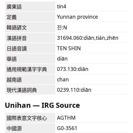
tin4
廣東話
Yunnan province
定義
韓語諺文
진:N
31694.060:diān,tián,zhēn
漢語拼音
TEN SHIN
日語音讀
diān
華語
073.130:diān
通用規範漢字字典
chan
越南語
0239.110:diān
現代漢語詞典
Unihan — IRG Source
AGTHM
國際表意文字核心
G0-3561
中國源