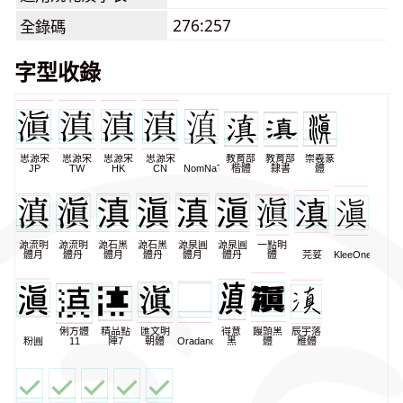
276:257
全錄碼
字型收錄
思源宋
思源宋
思源宋
思源宋
教育部
教育部
崇羲篆
JP
TW
HK
CN
NomNaTong
楷體
隸書
體
源流明
源流明
源石黑
源石黑
源泉圓
源泉圓
一點明
體月
體丹
體月
體丹
體月
體丹
體
芫荽
KleeOne
俐方體
精品點
匯文明
得意
饅頭黑
辰宇落
粉圓
11
陣7
朝體
Oradano
黑
體
雁體