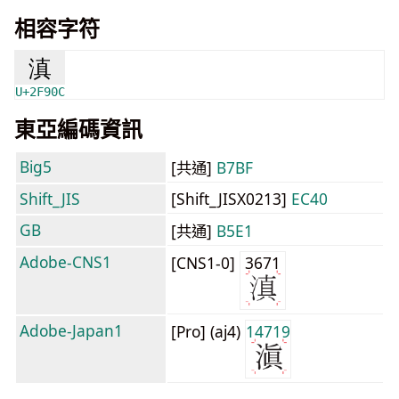
相容字符
滇
U+2F90C
東亞編碼資訊
Big5
[共通]
B7BF
Shift_JIS
[Shift_JISX0213]
EC40
GB
[共通]
B5E1
Adobe-CNS1
[CNS1-0]
3671
Adobe-Japan1
[Pro] (aj4)
14719