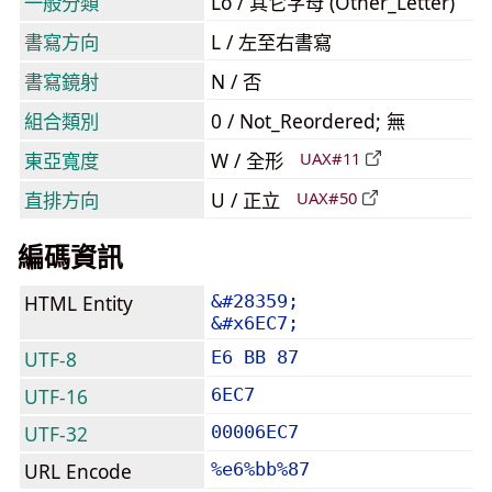
一般分類
Lo / 其它字母 (Other_Letter)
書寫方向
L / 左至右書寫
書寫鏡射
N / 否
組合類別
0 / Not_Reordered; 無
東亞寬度
W / 全形
UAX#11
直排方向
U / 正立
UAX#50
編碼資訊
HTML Entity
&#28359;
&#x6EC7;
UTF-8
E6 BB 87
UTF-16
6EC7
UTF-32
00006EC7
URL Encode
%e6%bb%87