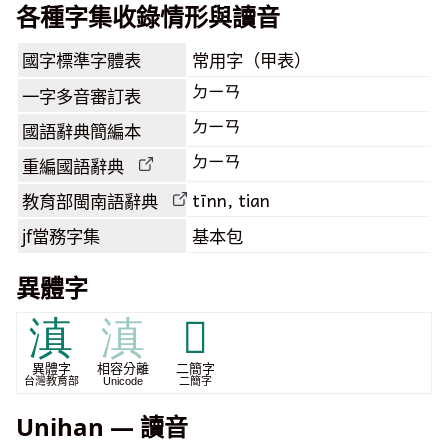
各種字集收錄情形與讀音
國字標準字體表
常用字（甲表）
ㄉㄧㄢ
一字多音審訂表
ㄉㄧㄢ
國語辭典簡編本
ㄉㄧㄢ
重編國語辭典
tīnn, tian
教育部閩南語
辭典
jf當務字集
基本包
異體字
滇
滇
𰛬
異體字
相容分離
二簡字
台灣教育部
Unicode
二簡字
Unihan — 讀音