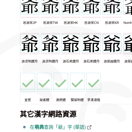
思源宋JP
思源宋TW
思源宋HK
思源宋CN
思源宋KR
NomN
源流明體月
源流明體丹
源石黑體月
源石黑體丹
源泉圓體月
源泉
金萱
凝書體
激燃體
蘭陽明體
李漢港楷
其它漢字網路資源
在
萌典
查詢「爺」字 (華語)