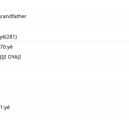
 grandfather
 yé(281)
70:yé
IJI OYAJI
1:yé