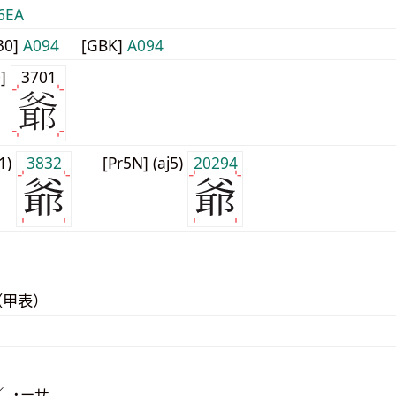
6EA
30]
A094
[GBK]
A094
0]
3701
j1)
3832
[Pr5N] (aj5)
20294
（甲表）
／ ˙ㄧㄝ