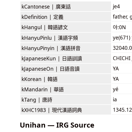
je4
kCantonese |
廣東話
father,
kDefinition |
定義
kHangul |
韓語諺文
야:0N
ye(671)
kHanyuPinlu |
漢語字頻
32040.0
kHanyuPinyin |
漢語拼音
CHICHI J
kJapaneseKun |
日語訓讀
YA
kJapaneseOn |
日語音讀
YA
kKorean |
韓語
yé
kMandarin |
華語
ia
kTang |
唐詩
1345.12
kXHC1983 |
現代漢語詞典
Unihan — IRG Source