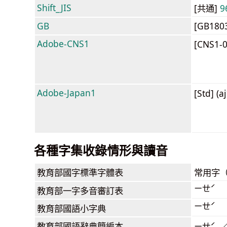
Shift_JIS
[共通]
9
GB
[GB180
Adobe-CNS1
[CNS1-
Adobe-Japan1
[Std] (a
各種字集收錄情形與讀音
教育部
國字標準字體表
常用字
ㄧㄝˊ
教育部
一字多音審訂表
ㄧㄝˊ
教育部
國語小字典
教育部
國語辭典簡編本
ㄧㄝˊ 