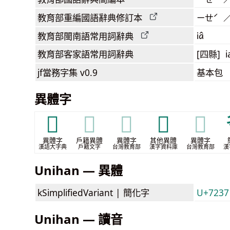
教育部
重編國語辭典
修訂本
ㄧㄝˊ 
iâ
教育部閩南語
常用詞
辭典
教育部客家語
常用詞
辭典
[四縣] i
jf當務字集
v0.9
基本包
異體字
𤕓
𤕓
𤕓
𨈺
𨈺
異體字
戶籍異體
異體字
其他異體
異體字
漢語大字典
戶籍文字
台灣教育部
漢字資料庫
台灣教育部
漢
Unihan — 異體
kSimplifiedVariant |
簡化字
U+7237
Unihan — 讀音