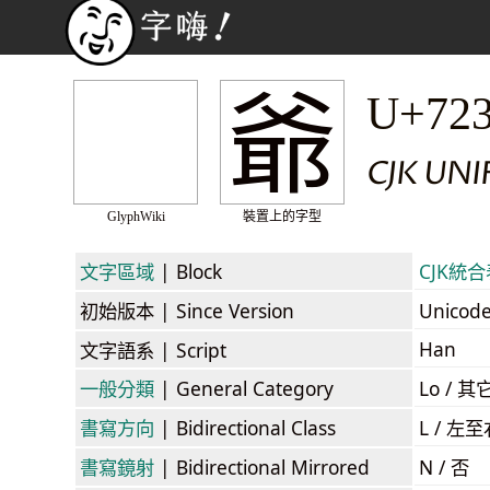
爺
U+72
CJK UNI
GlyphWiki
裝置上的字型
文字區域
| Block
CJK統合表
初始版本
| Since Version
Unicod
Han
文字語系
| Script
一般分類
| General Category
Lo / 其它
書寫方向
| Bidirectional Class
L / 左
書寫鏡射
| Bidirectional Mirrored
N / 否