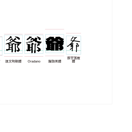
辰宇落雁
7
匯文明朝體
Oradano
饅頭黑體
體