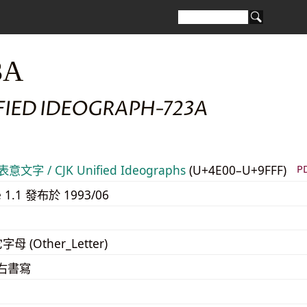
3A
FIED IDEOGRAPH-723A
意文字 / CJK Unified Ideographs
(U+4E00–U+9FFF)
P
e 1.1 發布於 1993/06
字母 (Other_Letter)
至右書寫