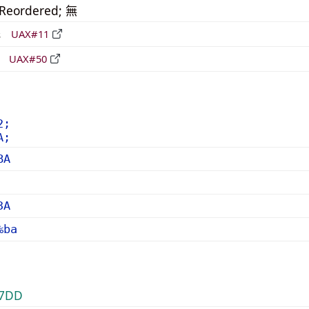
_Reordered; 無
形
UAX#11
立
UAX#50
2;
A;
BA
3A
%ba
7DD