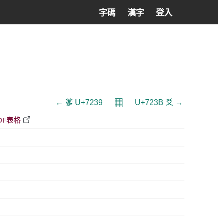
字碼
漢字
登入
𝄜
← 爹 U+7239
U+723B 爻 →
DF表格