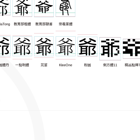
aTong
教育部楷體
教育部隸書
崇羲篆體
圓體丹
一點明體
芫荽
KleeOne
粉圓
俐方體11
精品點陣