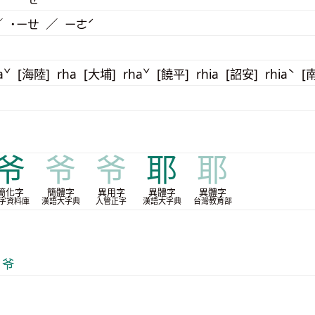
／ ˙ㄧㄝ ／ ㄧㄜˊ
aˇ [海陸] rha [大埔] rhaˇ [饒平] rhia [詔安] rhiaˋ [
爷
爷
爷
耶
耶
簡化字
簡體字
異用字
異體字
異體字
字資料庫
漢語大字典
入管正字
漢語大字典
台灣教育部
 爷