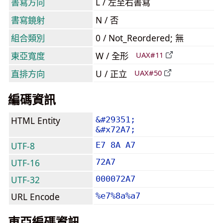
書寫方向
L / 左至右書寫
書寫鏡射
N / 否
組合類別
0 / Not_Reordered; 無
東亞寬度
W / 全形
UAX#11
直排方向
U / 正立
UAX#50
編碼資訊
HTML Entity
&#29351;
&#x72A7;
UTF-8
E7 8A A7
UTF-16
72A7
UTF-32
000072A7
URL Encode
%e7%8a%a7
東亞編碼資訊