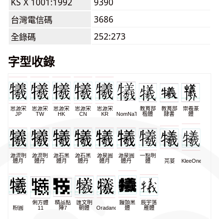
KS X 1001:1992
9390
3686
台灣電信碼
252:273
全錄碼
字型收錄
思源宋
思源宋
思源宋
思源宋
思源宋
教育部
教育部
崇羲篆
JP
TW
HK
CN
KR
NomNaTong
楷體
隸書
體
源流明
源流明
源石黑
源石黑
源泉圓
源泉圓
一點明
體月
體丹
體月
體丹
體月
體丹
體
芫荽
KleeOne
俐方體
精品點
匯文明
饅頭黑
辰宇落
粉圓
11
陣7
朝體
Oradano
體
雁體