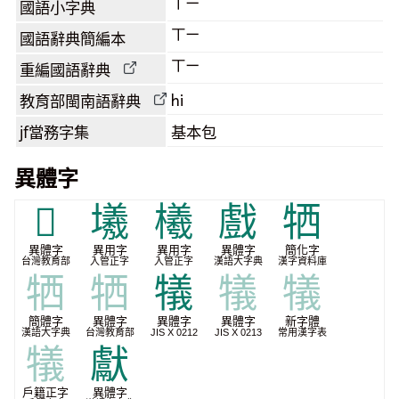
ㄒㄧ
國語小字典
ㄒㄧ
國語辭典簡編本
ㄒㄧ
重編國語辭典
hi
教育部閩南語
辭典
jf當務字集
基本包
異體字
𣚘
㙿
㰕
戲
牺
異體字
異用字
異用字
異體字
簡化字
台灣教育部
入管正字
入管正字
漢語大字典
漢字資料庫
牺
牺
犠
犠
犠
簡體字
異體字
異體字
異體字
新字體
漢語大字典
台灣教育部
JIS X 0212
JIS X 0213
常用漢字表
犠
獻
戶籍正字
異體字