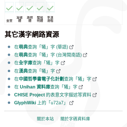
凝書
激燃
蘭陽
李漢
金萱
體
體
明體
港楷
其它漢字網路資源
在
萌典
查詢「犧」字 (華語)
在
萌典
查詢「犧」字 (台灣閩南語)
在
全字庫
查詢「犧」字
在
漢典
查詢「犧」字
在
中國哲學書電子化計劃
查詢「犧」字
在
Unihan 資料庫
查詢「犧」字
CHISE Project
的表意文字描述等資料
GlyphWiki
上的「u72a7」
關於本站
｜
關於字碼資料庫