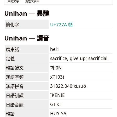
戶籍文字
漢語大字典
Unihan — 異體
簡化字
U+727A 牺
Unihan — 讀音
hei1
廣東話
sacrifice, give up; sacrificial
定義
韓語諺文
희:0N
xī(103)
漢語字頻
31822.040:xī,suō
漢語拼音
IKENIE
日語訓讀
GI KI
日語音讀
HUY SA
韓語