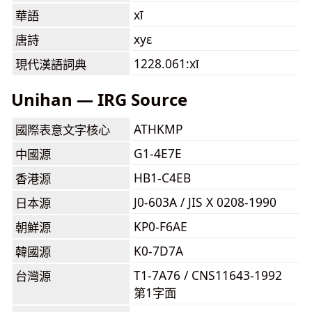
xī
華語
xyɛ
唐詩
1228.061:xī
現代漢語詞典
Unihan — IRG Source
ATHKMP
國際表意文字核心
G1-4E7E
中國源
HB1-C4EB
香港源
J0-603A / JIS X 0208-1990
日本源
KP0-F6AE
朝鮮源
K0-7D7A
韓國源
T1-7A76 / CNS11643-1992
台灣源
第1字面