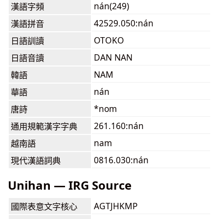
nán(249)
漢語字頻
42529.050:nán
漢語拼音
OTOKO
日語訓讀
DAN NAN
日語音讀
NAM
韓語
nán
華語
*nom
唐詩
261.160:nán
通用規範漢字字典
nam
越南語
0816.030:nán
現代漢語詞典
Unihan — IRG Source
AGTJHKMP
國際表意文字核心