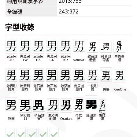
2013:733
通用規範漢字表
243:372
全錄碼
字型收錄
思源宋
思源宋
思源宋
思源宋
思源宋
教育部
教育部
崇羲篆
JP
TW
HK
CN
KR
NomNaTong
楷體
隸書
體
源流明
源流明
源石黑
源石黑
源泉圓
源泉圓
一點明
體月
體丹
體月
體丹
體月
體丹
體
芫荽
KleeOne
辰宇
俐方體
精品點
匯文明
得意
饅頭黑
落雁
粉圓
11
陣7
朝體
Oradano
黑
體
體