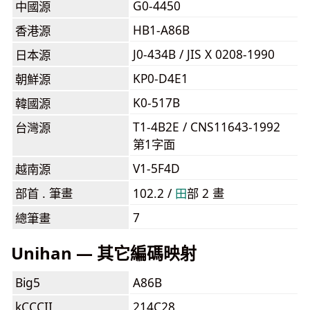
G0-4450
中國源
HB1-A86B
香港源
J0-434B / JIS X 0208-1990
日本源
KP0-D4E1
朝鮮源
K0-517B
韓國源
T1-4B2E / CNS11643-1992
台灣源
第1字面
V1-5F4D
越南源
部首 . 筆畫
102.2 /
⽥
部 2 畫
7
總筆畫
Unihan — 其它編碼映射
Big5
A86B
kCCCII
214C28