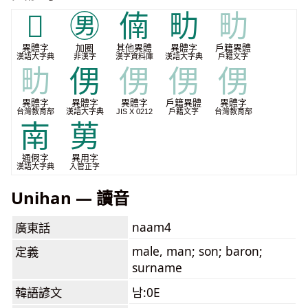
𧇙
㊚
㑲
㽖
㽖
異體字
加圈
其他異體
異體字
戶籍異體
漢語大字典
非漢字
漢字資料庫
漢語大字典
戶籍文字
㽖
侽
侽
侽
侽
異體字
異體字
異體字
戶籍異體
異體字
台灣教育部
漢語大字典
JIS X 0212
戶籍文字
台灣教育部
南
莮
通假字
異用字
漢語大字典
入管正字
Unihan — 讀音
naam4
廣東話
male, man; son; baron;
定義
surname
韓語諺文
남:0E