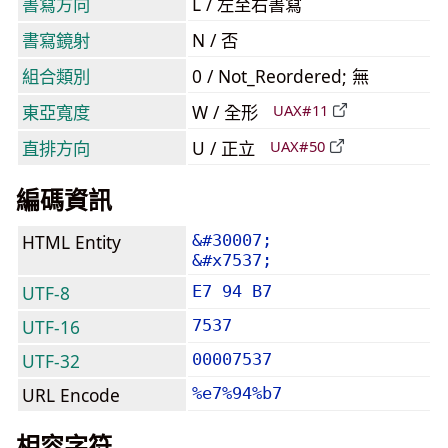
書寫方向
L / 左至右書寫
書寫鏡射
N / 否
組合類別
0 / Not_Reordered; 無
東亞寬度
W / 全形
UAX#11
直排方向
U / 正立
UAX#50
編碼資訊
HTML Entity
&#30007;
&#x7537;
UTF-8
E7 94 B7
UTF-16
7537
UTF-32
00007537
URL Encode
%e7%94%b7
相容字符