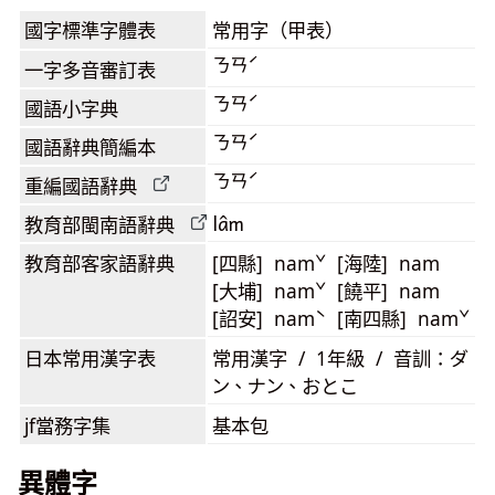
國字標準字體表
常用字（甲表）
ㄋㄢˊ
一字多音審訂表
ㄋㄢˊ
國語小字典
ㄋㄢˊ
國語辭典簡編本
ㄋㄢˊ
重編國語辭典
lâm
教育部閩南語
辭典
教育部客家語
辭典
[四縣] namˇ [海陸] nam
[大埔] namˇ [饒平] nam
[詔安] namˋ [南四縣] namˇ
日本常用漢字表
常用漢字 / 1年級 / 音訓：ダ
ン、ナン、おとこ
jf當務字集
基本包
異體字