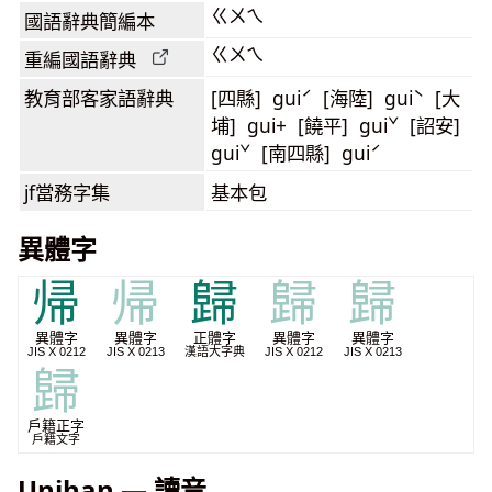
ㄍㄨㄟ
國語辭典簡編本
ㄍㄨㄟ
重編國語辭典
教育部客家語
辭典
[四縣] guiˊ [海陸] guiˋ [大
埔] gui+ [饒平] guiˇ [詔安]
guiˇ [南四縣] guiˊ
jf當務字集
基本包
異體字
帰
帰
歸
歸
歸
異體字
異體字
正體字
異體字
異體字
JIS X 0212
JIS X 0213
漢語大字典
JIS X 0212
JIS X 0213
歸
戶籍正字
戶籍文字
Unihan — 讀音