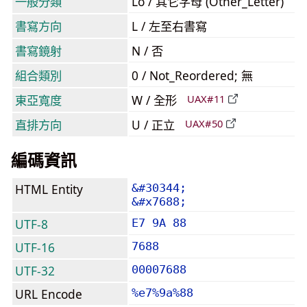
一般分類
Lo / 其它字母 (Other_Letter)
書寫方向
L / 左至右書寫
書寫鏡射
N / 否
組合類別
0 / Not_Reordered; 無
東亞寬度
W / 全形
UAX#11
直排方向
U / 正立
UAX#50
編碼資訊
HTML Entity
&#30344;
&#x7688;
UTF-8
E7 9A 88
UTF-16
7688
UTF-32
00007688
URL Encode
%e7%9a%88