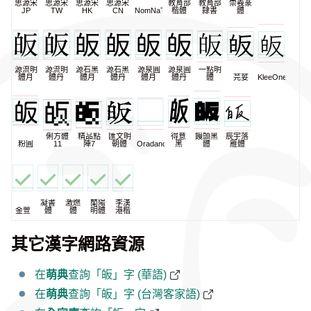
思源宋
思源宋
思源宋
思源宋
教育部
教育部
崇羲篆
JP
TW
HK
CN
NomNaTong
楷體
隸書
體
源流明
源流明
源石黑
源石黑
源泉圓
源泉圓
一點明
體月
體丹
體月
體丹
體月
體丹
體
芫荽
KleeOne
俐方體
精品點
匯文明
得意
饅頭黑
辰宇落
粉圓
11
陣7
朝體
Oradano
黑
體
雁體
凝書
激燃
蘭陽
李漢
金萱
體
體
明體
港楷
其它漢字網路資源
在
萌典
查詢「皈」字 (華語)
在
萌典
查詢「皈」字 (台灣客家語)