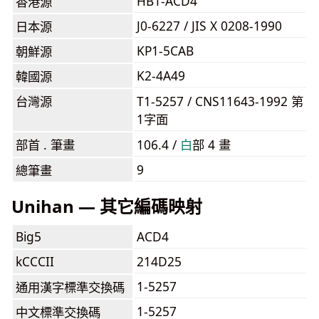
HB1-ACD4
香港源
J0-6227 / JIS X 0208-1990
日本源
KP1-5CAB
朝鮮源
K2-4A49
韓國源
台灣源
T1-5257 / CNS11643-1992 第
1字面
部首 . 筆畫
106.4 /
⽩
部 4 畫
9
總筆畫
Unihan — 其它編碼映射
Big5
ACD4
kCCCII
214D25
1-5257
通用漢字標準交換碼
1-5257
中文標準交換碼