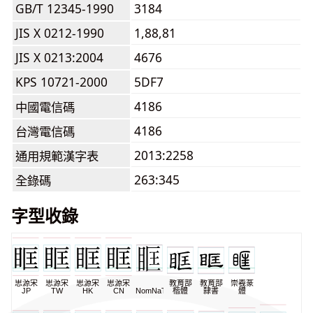
GB/T 12345-1990
3184
JIS X 0212-1990
1,88,81
JIS X 0213:2004
4676
KPS 10721-2000
5DF7
4186
中國電信碼
4186
台灣電信碼
2013:2258
通用規範漢字表
263:345
全錄碼
字型收錄
思源宋
思源宋
思源宋
思源宋
教育部
教育部
崇羲篆
JP
TW
HK
CN
NomNaTong
楷體
隸書
體