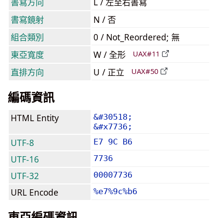
書寫方向
L / 左至右書寫
書寫鏡射
N / 否
組合類別
0 / Not_Reordered; 無
東亞寬度
W / 全形
UAX#11
直排方向
U / 正立
UAX#50
編碼資訊
HTML Entity
&#30518;
&#x7736;
UTF-8
E7 9C B6
UTF-16
7736
UTF-32
00007736
URL Encode
%e7%9c%b6
東亞編碼資訊