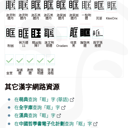
源流明
源流明
源石黑
源石黑
源泉圓
源泉圓
一點明
體月
體丹
體月
體丹
體月
體丹
體
芫荽
KleeOne
俐方體
精品點
匯文明
得意
饅頭黑
辰宇落
粉圓
11
陣7
朝體
Oradano
黑
體
雁體
凝書
激燃
蘭陽
李漢
金萱
體
體
明體
港楷
其它漢字網路資源
在
萌典
查詢「眶」字 (華語)
在
全字庫
查詢「眶」字
在
漢典
查詢「眶」字
在
中國哲學書電子化計劃
查詢「眶」字