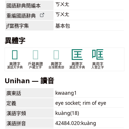
ㄎㄨㄤ
國語辭典簡編本
ㄎㄨㄤ
重編國語辭典
jf當務字集
基本包
異體字
𩒑
𩒑
𩒑
匡
哐
異體字
戶籍異體
異體字
異體字
異用字
漢語大字典
戶籍文字
台灣教育部
漢語大字典
入管正字
Unihan — 讀音
kwaang1
廣東話
eye socket; rim of eye
定義
kuàng(18)
漢語字頻
42484.020:kuàng
漢語拼音