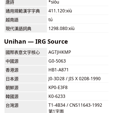
*siòu
唐詩
411.120:xiù
通用規範漢字字典
tú
越南語
1298.080:xiù
現代漢語詞典
Unihan — IRG Source
AGTJHKMP
國際表意文字核心
G0-5063
中國源
HB1-A871
香港源
J0-3D28 / JIS X 0208-1990
日本源
KP0-E3F8
朝鮮源
K0-6233
韓國源
T1-4B34 / CNS11643-1992
台灣源
第1字面