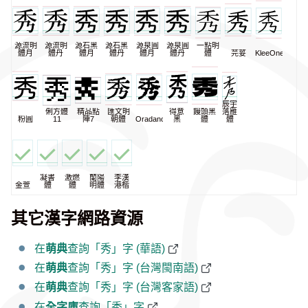
源流明
源流明
源石黑
源石黑
源泉圓
源泉圓
一點明
體月
體丹
體月
體丹
體月
體丹
體
芫荽
KleeOne
辰宇
俐方體
精品點
匯文明
得意
饅頭黑
落雁
粉圓
11
陣7
朝體
Oradano
黑
體
體
凝書
激燃
蘭陽
李漢
金萱
體
體
明體
港楷
其它漢字網路資源
在
萌典
查詢「秀」字 (華語)
在
萌典
查詢「秀」字 (台灣閩南語)
在
萌典
查詢「秀」字 (台灣客家語)
在
全字庫
查詢「秀」字