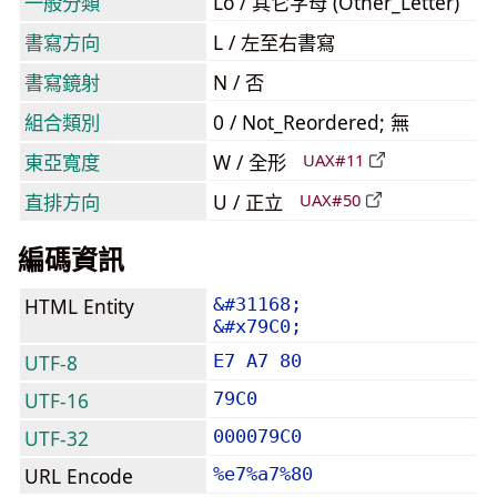
一般分類
Lo / 其它字母 (Other_Letter)
書寫方向
L / 左至右書寫
書寫鏡射
N / 否
組合類別
0 / Not_Reordered; 無
東亞寬度
W / 全形
UAX#11
直排方向
U / 正立
UAX#50
編碼資訊
HTML Entity
&#31168;
&#x79C0;
UTF-8
E7 A7 80
UTF-16
79C0
UTF-32
000079C0
URL Encode
%e7%a7%80