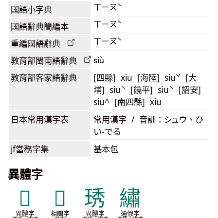
ㄒㄧㄡˋ
國語小字典
ㄒㄧㄡˋ
國語辭典簡編本
ㄒㄧㄡˋ
重編國語辭典
siù
教育部閩南語
辭典
教育部客家語
辭典
[四縣] xiu [海陸] siuˇ [大
埔] siuˋ [饒平] siuˋ [詔安]
siu^ [南四縣] xiu
日本常用漢字表
常用漢字 / 音訓：シュウ、ひ
い-でる
jf當務字集
基本包
異體字
𥝠
𰨩
琇
繡
異體字
相關字
異體字
通假字