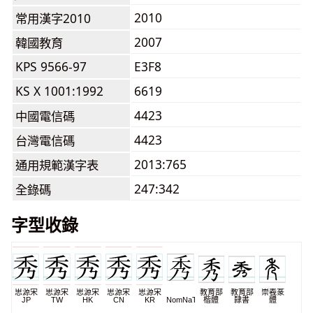
2010
常用漢字2010
2007
韓國教育
KPS 9566-97
E3F8
KS X 1001:1992
6619
4423
中國電信碼
4423
台灣電信碼
2013:765
通用規範漢字表
247:342
全錄碼
字型收錄
思源宋
思源宋
思源宋
思源宋
思源宋
教育部
教育部
崇羲篆
JP
TW
HK
CN
KR
NomNaTong
楷體
隸書
體