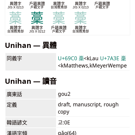
異體字
戶籍異體
異體字
異體字
戶籍異體
JIS X 0213
戶籍文字
台灣教育部
JIS X 0213
戶籍文字
藁
藳
藳
藳
異體字
異體字
戶籍異體
異體字
台灣教育部
JIS X 0212
戶籍文字
台灣教育部
Unihan — 異體
同義字
U+69C0 槀
<kLau
U+7A3E 稾
<kMatthews,kMeyerWempe
Unihan — 讀音
gou2
廣東話
draft, manuscript, rough
定義
copy
韓語諺文
고:0E
gǎo(64)
漢語字頻