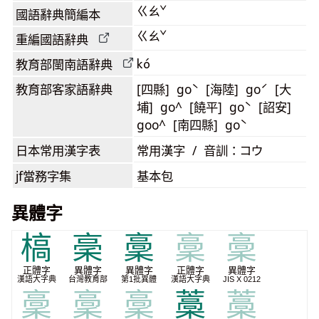
ㄍㄠˇ
國語辭典簡編本
ㄍㄠˇ
重編國語辭典
kó
教育部閩南語
辭典
教育部客家語
辭典
[四縣] goˋ [海陸] goˊ [大
埔] go^ [饒平] goˋ [詔安]
goo^ [南四縣] goˋ
日本常用漢字表
常用漢字 / 音訓：コウ
jf當務字集
基本包
異體字
槁
稁
稾
稾
稾
正體字
異體字
異體字
正體字
異體字
漢語大字典
台灣教育部
第1批異體
漢語大字典
JIS X 0212
稾
稾
稾
藁
藁