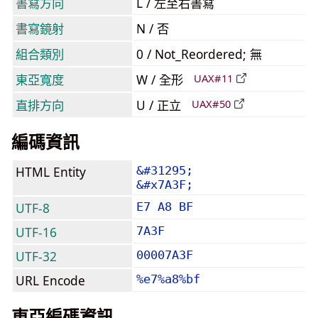
書寫方向
L / 左至右書寫
書寫鏡射
N / 否
組合類別
0 / Not_Reordered; 無
東亞寬度
W / 全形
UAX#11
直排方向
U / 正立
UAX#50
編碼資訊
HTML Entity
&#31295;
&#x7A3F;
UTF-8
E7 A8 BF
UTF-16
7A3F
UTF-32
00007A3F
URL Encode
%e7%a8%bf
東亞編碼資訊