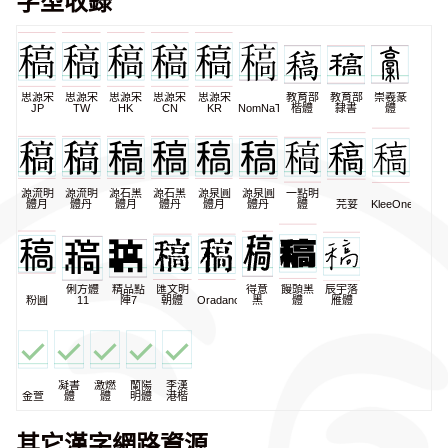
字型收錄
思源宋
思源宋
思源宋
思源宋
思源宋
教育部
教育部
崇羲篆
JP
TW
HK
CN
KR
NomNaTong
楷體
隸書
體
源流明
源流明
源石黑
源石黑
源泉圓
源泉圓
一點明
體月
體丹
體月
體丹
體月
體丹
體
芫荽
KleeOne
俐方體
精品點
匯文明
得意
饅頭黑
辰宇落
粉圓
11
陣7
朝體
Oradano
黑
體
雁體
凝書
激燃
蘭陽
李漢
金萱
體
體
明體
港楷
其它漢字網路資源