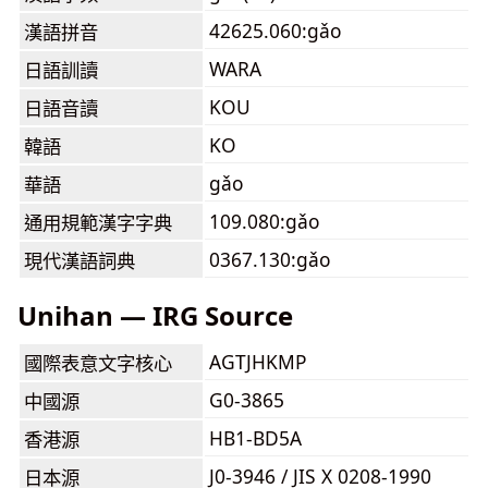
42625.060:gǎo
漢語拼音
WARA
日語訓讀
KOU
日語音讀
KO
韓語
gǎo
華語
109.080:gǎo
通用規範漢字字典
0367.130:gǎo
現代漢語詞典
Unihan — IRG Source
AGTJHKMP
國際表意文字核心
G0-3865
中國源
HB1-BD5A
香港源
J0-3946 / JIS X 0208-1990
日本源