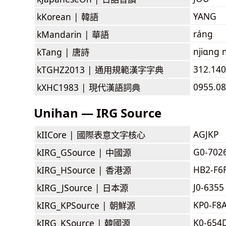
YANG
kKorean |
韓語
ráng
kMandarin |
華語
njiɑng n
kTang |
唐詩
312.140
kTGHZ2013 |
通用規範漢字字典
0955.08
kXHC1983 |
現代漢語詞典
Unihan — IRG Source
AGJKP
kIICore |
國際表意文字核心
G0-702
kIRG_GSource |
中國源
HB2-F6
kIRG_HSource |
香港源
J0-6355
kIRG_JSource |
日本源
KP0-F8
kIRG_KPSource |
朝鮮源
K0-654
kIRG_KSource |
韓國源