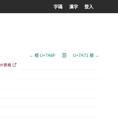
字碼
漢字
登入
𝄜
← 穯 U+7A6F
U+7A71 穱 →
DF表格