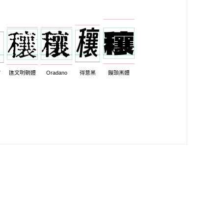
7
匯文明朝體
Oradano
得意黑
饅頭黑體