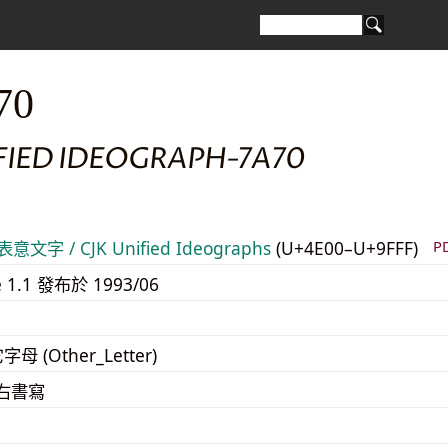
70
FIED IDEOGRAPH-7A70
意文字 / CJK Unified Ideographs
(U+4E00–U+9FFF)
P
e 1.1 發布於 1993/06
字母 (Other_Letter)
至右書寫