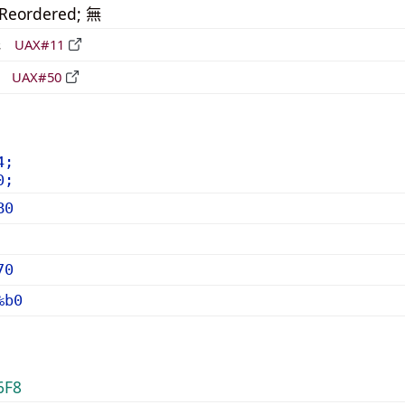
_Reordered; 無
形
UAX#11
立
UAX#50
4;
0;
B0
70
%b0
6F8