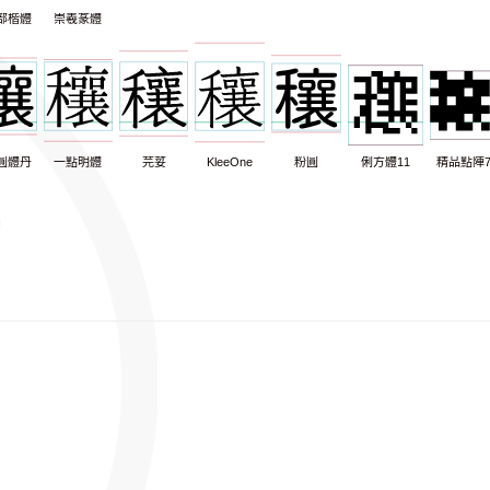
部楷體
崇羲篆體
圓體丹
一點明體
芫荽
KleeOne
粉圓
俐方體11
精品點陣