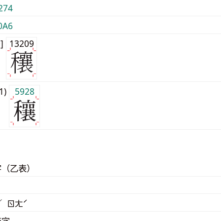
274
0A6
0]
13209
j1)
5928
字（乙表）
／ ㄖㄤˊ