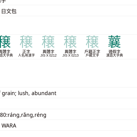
漢字
、日文包
穣
穣
穣
穣
穣
蘘
異體字
正字
異體字
異體字
戶籍正字
通假字
語大字典
人名用漢字
JIS X 0212
JIS X 0213
戶籍文字
漢語大字典
f grain; lush, abundant
80:ráng,rǎng,réng
 WARA