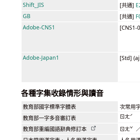
Shift_JIS
[共通]
E
GB
[共通]
F
Adobe-CNS1
[CNS1-
Adobe-Japan1
[Std] (a
各種字集收錄情形與讀音
教育部
國字標準字體表
次常用
ㄖㄤˊ
教育部
一字多音審訂表
教育部
重編國語辭典
修訂本
ㄖㄤˇ 
日本常用漢字表
、人名用漢字表