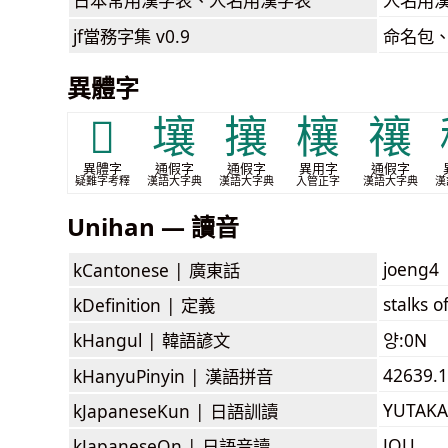
人名用
jf當務字集
v0.9
命名包
異體字
𥣺
壤
攘
欀
禳
異體字
通假字
通假字
異用字
通假字
疑難字考釋
漢語大字典
漢語大字典
入管正字
漢語大字典
漢
Unihan — 讀音
joeng4
kCantonese |
廣東話
stalks o
kDefinition |
定義
kHangul |
韓語諺文
양:0N
42639.1
kHanyuPinyin |
漢語拼音
YUTAKA
kJapaneseKun |
日語訓讀
JOU
kJapaneseOn |
日語音讀