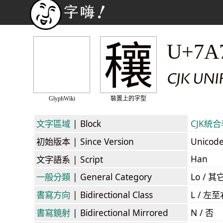
穰
U+7A
CJK UNI
GlyphWiki
裝置上的字型
文字區域
| Block
CJK統合表
初始版本
| Since Version
Unicod
Han
文字語系
| Script
一般分類
| General Category
Lo / 其它
書寫方向
| Bidirectional Class
L / 左
書寫鏡射
| Bidirectional Mirrored
N / 否