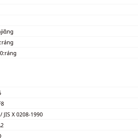
jiɑ̌ng
:ráng
0:ráng
6
F8
 / JIS X 0208-1990
A2
D