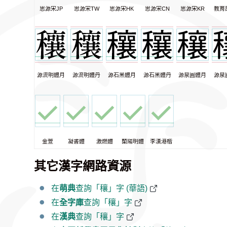
思源宋JP
思源宋TW
思源宋HK
思源宋CN
思源宋KR
教育
源流明體月
源流明體丹
源石黑體月
源石黑體丹
源泉圓體月
源泉
金萱
凝書體
激燃體
蘭陽明體
李漢港楷
其它漢字網路資源
在
萌典
查詢「穰」字 (華語)
在
全字庫
查詢「穰」字
在
漢典
查詢「穰」字