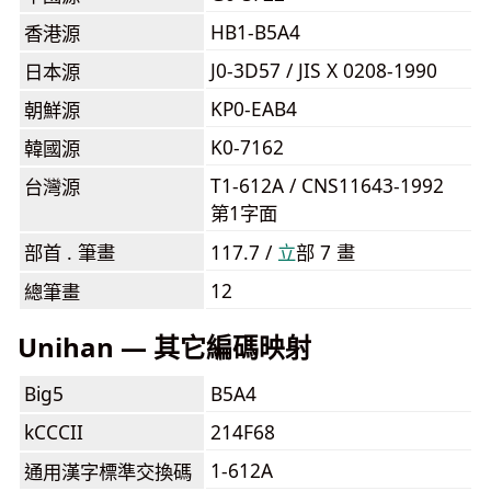
HB1-B5A4
香港源
J0-3D57 / JIS X 0208-1990
日本源
KP0-EAB4
朝鮮源
K0-7162
韓國源
T1-612A / CNS11643-1992
台灣源
第1字面
部首 . 筆畫
117.7 /
⽴
部 7 畫
12
總筆畫
Unihan — 其它編碼映射
Big5
B5A4
kCCCII
214F68
1-612A
通用漢字標準交換碼