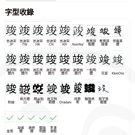
字型收錄
思源宋
思源宋
思源宋
思源宋
思源宋
教育部
教育部
崇羲篆
JP
TW
HK
CN
KR
NomNaTong
楷體
隸書
體
源流明
源流明
源石黑
源石黑
源泉圓
源泉圓
一點明
體月
體丹
體月
體丹
體月
體丹
體
芫荽
KleeOne
俐方體
精品點
匯文明
得意
饅頭黑
辰宇落
粉圓
11
陣7
朝體
Oradano
黑
體
雁體
凝書
激燃
蘭陽
李漢
金萱
體
體
明體
港楷