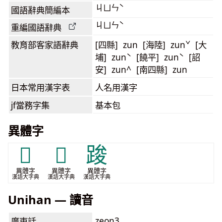
ㄐㄩㄣˋ
國語辭典簡編本
ㄐㄩㄣˋ
重編國語辭典
教育部客家語
辭典
[四縣] zun [海陸] zunˇ [大
埔] zunˋ [饒平] zunˋ [詔
安] zun^ [南四縣] zun
日本常用漢字表
人名用漢字
jf當務字集
基本包
異體字
𤶗
𥪣
踆
異體字
異體字
異體字
漢語大字典
漢語大字典
漢語大字典
Unihan — 讀音
zeon3
廣東話