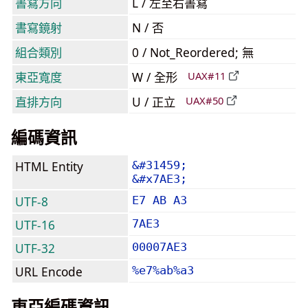
書寫方向
L / 左至右書寫
書寫鏡射
N / 否
組合類別
0 / Not_Reordered; 無
東亞寬度
W / 全形
UAX#11
直排方向
U / 正立
UAX#50
編碼資訊
HTML Entity
&#31459;
&#x7AE3;
UTF-8
E7 AB A3
UTF-16
7AE3
UTF-32
00007AE3
URL Encode
%e7%ab%a3
東亞編碼資訊