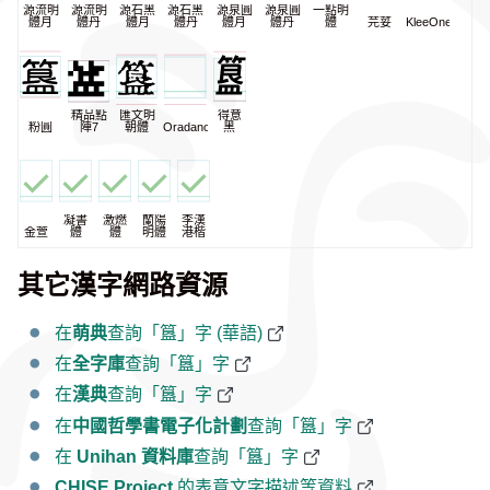
源流明
源流明
源石黑
源石黑
源泉圓
源泉圓
一點明
體月
體丹
體月
體丹
體月
體丹
體
芫荽
KleeOne
精品點
匯文明
得意
粉圓
陣7
朝體
Oradano
黑
凝書
激燃
蘭陽
李漢
金萱
體
體
明體
港楷
其它漢字網路資源
在
萌典
查詢「簋」字 (華語)
在
全字庫
查詢「簋」字
在
漢典
查詢「簋」字
在
中國哲學書電子化計劃
查詢「簋」字
在
Unihan 資料庫
查詢「簋」字
CHISE Project
的表意文字描述等資料