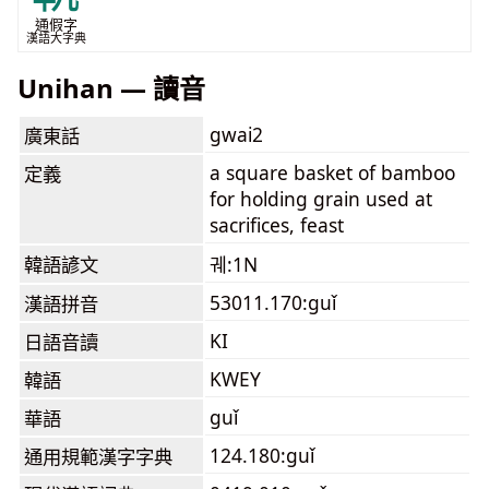
通假字
漢語大字典
Unihan — 讀音
gwai2
廣東話
a square basket of bamboo
定義
for holding grain used at
sacrifices, feast
韓語諺文
궤:1N
53011.170:guǐ
漢語拼音
KI
日語音讀
KWEY
韓語
guǐ
華語
124.180:guǐ
通用規範漢字字典