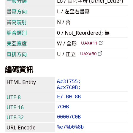
一般分類
Lo / 其它字母 (Other_Letter)
書寫方向
L / 左至右書寫
書寫鏡射
N / 否
組合類別
0 / Not_Reordered; 無
東亞寬度
W / 全形
UAX#11
直排方向
U / 正立
UAX#50
編碼資訊
HTML Entity
&#31755;
&#x7C0B;
UTF-8
E7 B0 8B
UTF-16
7C0B
UTF-32
00007C0B
URL Encode
%e7%b0%8b