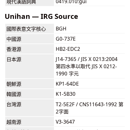
0419.010:guǐ
現代漢語詞典
Unihan — IRG Source
BGH
國際表意文字核心
G0-737E
中國源
HB2-EDC2
香港源
J14-7365 / JIS X 0213:2004
日本源
第四水準以取代 JIS X 0212-
1990 字元
KP1-64DE
朝鮮源
K1-5B30
韓國源
台灣源
T2-5E2F / CNS11643-1992 第
2字面
V3-3647
越南源