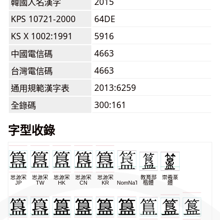
2015
韓國人名漢字
KPS 10721-2000
64DE
KS X 1002:1991
5916
4663
中國電信碼
4663
台灣電信碼
2013:6259
通用規範漢字表
300:161
全錄碼
字型收錄
思源宋
思源宋
思源宋
思源宋
思源宋
教育部
崇羲篆
JP
TW
HK
CN
KR
NomNaTong
楷體
體