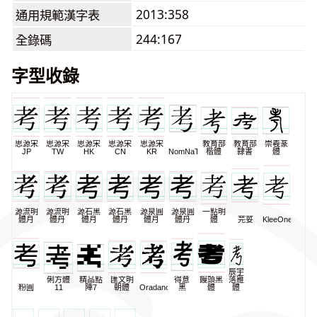
2013:358
通用規範漢字表
244:167
全錄碼
字型收錄
思源宋
思源宋
思源宋
思源宋
思源宋
教育部
教育部
崇羲篆
JP
TW
HK
CN
KR
NomNaTong
楷體
隸書
體
源流明
源流明
源石黑
源石黑
源泉圓
源泉圓
一點明
體月
體丹
體月
體丹
體月
體丹
體
芫荽
KleeOne
辰宇
俐方體
精品點
匯文明
得意
饅頭黑
落雁
粉圓
11
陣7
朝體
Oradano
黑
體
體