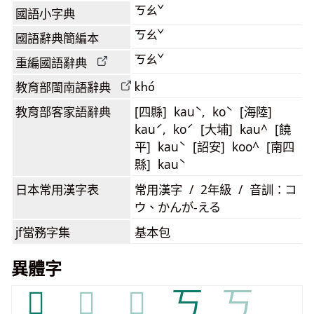
ㄎㄠˇ
國語小字典
ㄎㄠˇ
國語辭典簡編本
ㄎㄠˇ
重編國語辭典
khó
教育部閩南語
辭典
教育部客家語
辭典
[四縣] kauˋ, koˋ [海陸]
kauˊ, koˊ [大埔] kau^ [饒
平] kauˋ [詔安] koo^ [南四
縣] kauˋ
日本常用漢字表
常用漢字 / 2年級 / 音訓：コ
ウ、かんが-える
jf當務字集
基本包
異體字
𦒱
𦒱
𦒱
丂
丂