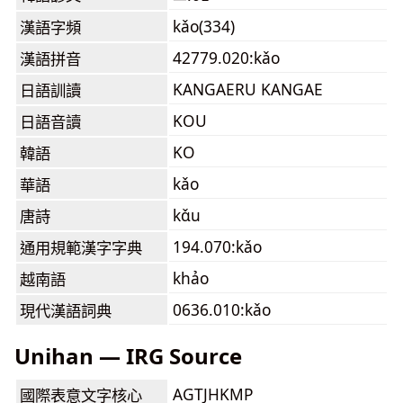
kǎo(334)
漢語字頻
42779.020:kǎo
漢語拼音
KANGAERU KANGAE
日語訓讀
KOU
日語音讀
KO
韓語
kǎo
華語
kɑ̌u
唐詩
194.070:kǎo
通用規範漢字字典
khảo
越南語
0636.010:kǎo
現代漢語詞典
Unihan — IRG Source
AGTJHKMP
國際表意文字核心