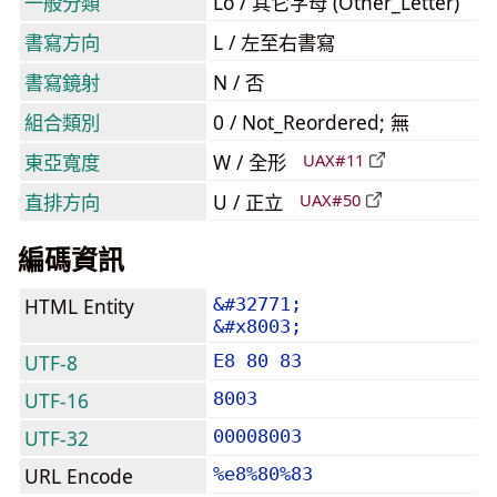
一般分類
Lo / 其它字母 (Other_Letter)
書寫方向
L / 左至右書寫
書寫鏡射
N / 否
組合類別
0 / Not_Reordered; 無
東亞寬度
W / 全形
UAX#11
直排方向
U / 正立
UAX#50
編碼資訊
HTML Entity
&#32771;
&#x8003;
UTF-8
E8 80 83
UTF-16
8003
UTF-32
00008003
URL Encode
%e8%80%83