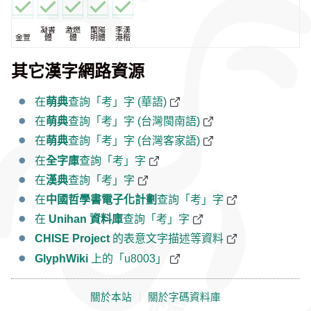
凝書
激燃
蘭陽
李漢
金萱
體
體
明體
港楷
其它漢字網路資源
在
萌典
查詢「考」字 (華語)
在
萌典
查詢「考」字 (台灣閩南語)
在
萌典
查詢「考」字 (台灣客家語)
在
全字庫
查詢「考」字
在
漢典
查詢「考」字
在
中國哲學書電子化計劃
查詢「考」字
在
Unihan 資料庫
查詢「考」字
CHISE Project
的表意文字描述等資料
GlyphWiki
上的「u8003」
關於本站
｜
關於字碼資料庫