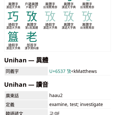
異體字
戶籍異體
異體字
異體字
異體字
漢語大字典
戶籍文字
台灣教育部
漢語大字典
台灣教育部
巧
攷
攷
攷
攷
通假字
異體字
通假字
異體字
異體字
漢語大字典
第1批異體
漢語大字典
漢語大字典
台灣教育部
簋
老
通假字
部首字
漢語大字典
漢字資料庫
Unihan — 異體
同義字
U+6537 攷
<kMatthews
Unihan — 讀音
haau2
廣東話
examine, test; investigate
定義
韓語諺文
고:0E