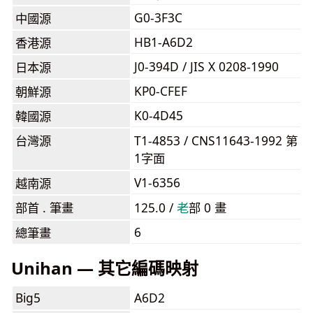
G0-3F3C
中國源
HB1-A6D2
香港源
J0-394D / JIS X 0208-1990
日本源
KP0-CFEF
朝鮮源
K0-4D45
韓國源
台灣源
T1-4853 / CNS11643-1992 第
1字面
V1-6356
越南源
部首 . 筆畫
125.0 /
⽼
部 0 畫
6
總筆畫
Unihan — 其它編碼映射
Big5
A6D2