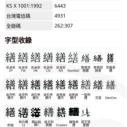
KS X 1001:1992
6443
4931
台灣電信碼
262:307
全錄碼
字型收錄
思源宋
思源宋
思源宋
思源宋
思源宋
教育部
教育部
崇羲篆
JP
TW
HK
CN
KR
NomNaTong
楷體
隸書
體
源流明
源流明
源石黑
源石黑
源泉圓
源泉圓
一點明
體月
體丹
體月
體丹
體月
體丹
體
芫荽
KleeOne
俐方體
精品點
匯文明
饅頭黑
辰宇落
粉圓
11
陣7
朝體
Oradano
體
雁體