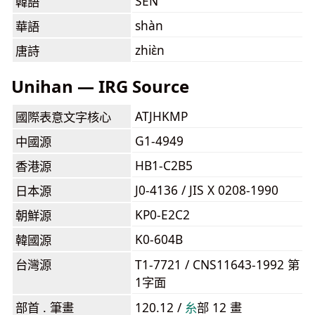
SEN
韓語
shàn
華語
zhiɛ̀n
唐詩
Unihan — IRG Source
ATJHKMP
國際表意文字核心
G1-4949
中國源
HB1-C2B5
香港源
J0-4136 / JIS X 0208-1990
日本源
KP0-E2C2
朝鮮源
K0-604B
韓國源
台灣源
T1-7721 / CNS11643-1992 第
1字面
部首 . 筆畫
120.12 /
⽷
部 12 畫