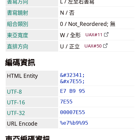
書寫方向
L / 左至右書寫
書寫鏡射
N / 否
組合類別
0 / Not_Reordered; 無
東亞寬度
W / 全形
UAX#11
直排方向
U / 正立
UAX#50
編碼資訊
HTML Entity
&#32341;
&#x7E55;
UTF-8
E7 B9 95
UTF-16
7E55
UTF-32
00007E55
URL Encode
%e7%b9%95
東亞編碼資訊