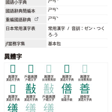
ㄕㄢˋ
國語小字典
ㄕㄢˋ
國語辭典簡編本
ㄕㄢˋ
重編國語辭典
日本常用漢字表
常用漢字 / 音訓：ゼン、つく
ろ-う
jf當務字集
基本包
異體字
𦆇
𦆏
𦆏
𦆶
𦆶
異體字
戶籍異體
異體字
異體字
異體字
漢語大字典
戶籍文字
台灣教育部
漢語大字典
台灣教育部
𧭽
㪨
㪨
僐
善
異體字
異體字
戶籍異體
正字
通假字
漢語大字典
漢語大字典
戶籍文字
龍龕手鏡
漢語大字典
缮
缮
缮