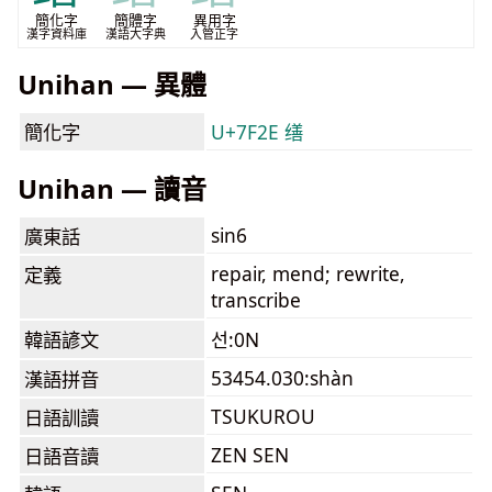
簡化字
簡體字
異用字
漢字資料庫
漢語大字典
入管正字
Unihan — 異體
簡化字
U+7F2E 缮
Unihan — 讀音
sin6
廣東話
repair, mend; rewrite,
定義
transcribe
韓語諺文
선:0N
53454.030:shàn
漢語拼音
TSUKUROU
日語訓讀
ZEN SEN
日語音讀