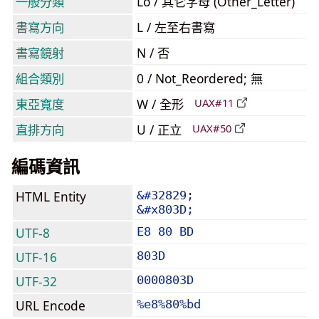
一般分類
Lo / 其它字母 (Other_Letter)
書寫方向
L / 左至右書寫
書寫鏡射
N / 否
組合類別
0 / Not_Reordered; 無
東亞寬度
W / 全形
UAX#11
直排方向
U / 正立
UAX#50
編碼資訊
HTML Entity
&#32829;
&#x803D;
UTF-8
E8 80 BD
UTF-16
803D
UTF-32
0000803D
URL Encode
%e8%80%bd