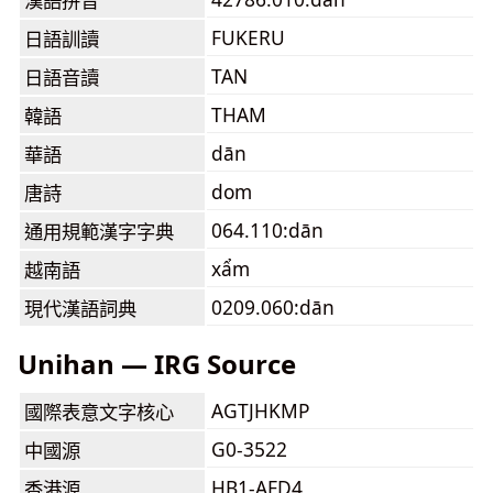
漢語拼音
FUKERU
日語訓讀
TAN
日語音讀
THAM
韓語
dān
華語
dom
唐詩
064.110:dān
通用規範漢字字典
xẩm
越南語
0209.060:dān
現代漢語詞典
Unihan — IRG Source
AGTJHKMP
國際表意文字核心
G0-3522
中國源
HB1-AFD4
香港源