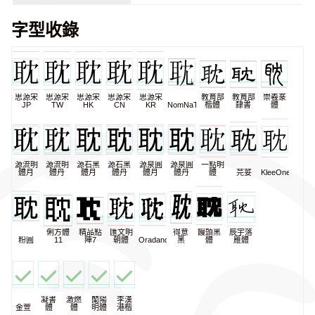
字型收錄
思源宋
思源宋
思源宋
思源宋
思源宋
教育部
教育部
崇羲篆
JP
TW
HK
CN
KR
NomNaTong
楷體
隸書
體
源流明
源流明
源石黑
源石黑
源泉圓
源泉圓
一點明
體月
體丹
體月
體丹
體月
體丹
體
芫荽
KleeOne
俐方體
精品點
匯文明
得意
饅頭黑
辰宇落
粉圓
11
陣7
朝體
Oradano
黑
體
雁體
凝書
激燃
蘭陽
李漢
金萱
體
體
明體
港楷