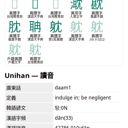
𦕍
𧴸
𧴸
㴷
㽎
異體字
異體字
異體字
異用字
異體字
台灣教育部
漢語大字典
台灣教育部
入管正字
龍龕手鏡
䏙
聃
躭
躭
躭
異體字
異體字
異體字
異體字
異體字
龍龕手鏡
漢語大字典
第1批異體
漢語大字典
JIS X 0212
躭
躭
戶籍異體
異體字
戶籍文字
台灣教育部
Unihan — 讀音
daam1
廣東話
indulge in; be negligent
定義
韓語諺文
탐:0N
dān(33)
漢語字頻
42786.010:dān