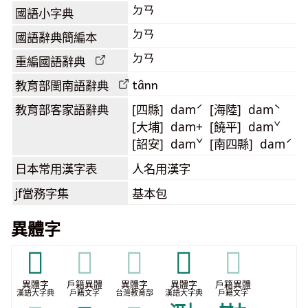
ㄉㄢ
國語小字典
ㄉㄢ
國語辭典簡編本
ㄉㄢ
重編國語辭典
tânn
教育部閩南語
辭典
教育部客家語
辭典
[四縣] damˊ [海陸] damˋ
[大埔] dam+ [饒平] damˇ
[詔安] damˇ [南四縣] damˊ
日本常用漢字表
人名用漢字
jf當務字集
基本包
異體字
𤯉
𤯉
𤯉
𦕍
𦕍
異體字
戶籍異體
異體字
異體字
戶籍異體
漢語大字典
戶籍文字
台灣教育部
漢語大字典
戶籍文字