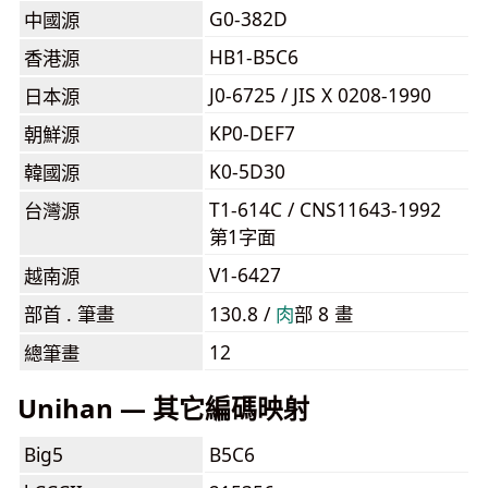
G0-382D
中國源
HB1-B5C6
香港源
J0-6725 / JIS X 0208-1990
日本源
KP0-DEF7
朝鮮源
K0-5D30
韓國源
T1-614C / CNS11643-1992
台灣源
第1字面
V1-6427
越南源
部首 . 筆畫
130.8 /
⾁
部 8 畫
12
總筆畫
Unihan — 其它編碼映射
Big5
B5C6