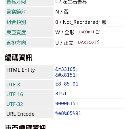
書寫方向
L / 左至右書寫
書寫鏡射
N / 否
組合類別
0 / Not_Reordered; 無
東亞寬度
W / 全形
UAX#11
直排方向
U / 正立
UAX#50
編碼資訊
HTML Entity
&#33105;
&#x8151;
UTF-8
E8 85 91
UTF-16
8151
UTF-32
00008151
URL Encode
%e8%85%91
東亞編碼資訊