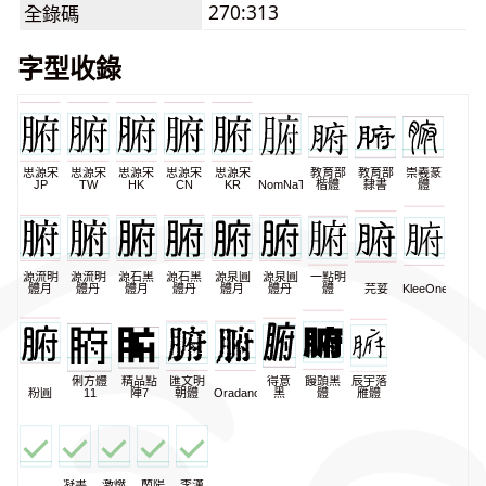
270:313
全錄碼
字型收錄
思源宋
思源宋
思源宋
思源宋
思源宋
教育部
教育部
崇羲篆
JP
TW
HK
CN
KR
NomNaTong
楷體
隸書
體
源流明
源流明
源石黑
源石黑
源泉圓
源泉圓
一點明
體月
體丹
體月
體丹
體月
體丹
體
芫荽
KleeOne
俐方體
精品點
匯文明
得意
饅頭黑
辰宇落
粉圓
11
陣7
朝體
Oradano
黑
體
雁體
凝書
激燃
蘭陽
李漢