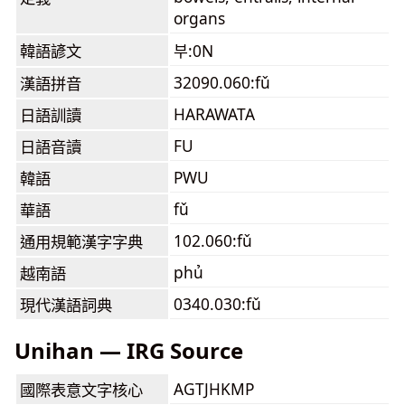
organs
韓語諺文
부:0N
32090.060:fǔ
漢語拼音
HARAWATA
日語訓讀
FU
日語音讀
PWU
韓語
fǔ
華語
102.060:fǔ
通用規範漢字字典
phủ
越南語
0340.030:fǔ
現代漢語詞典
Unihan — IRG Source
AGTJHKMP
國際表意文字核心