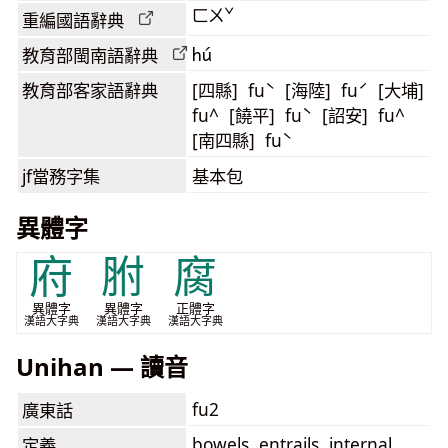
ㄈㄨˇ
重編國語辭典
hú
教育部閩南語
辭典
教育部客家語
辭典
[四縣] fuˋ [海陸] fuˊ [大埔]
fu^ [饒平] fuˋ [詔安] fu^
[南四縣] fuˋ
jf當務字集
基本包
異體字
府
胕
腐
異體字
異體字
正體字
漢語大字典
漢語大字典
漢語大字典
Unihan — 讀音
fu2
廣東話
bowels, entrails, internal
定義