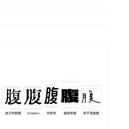
7
匯文明朝體
Oradano
得意黑
饅頭黑體
辰宇落雁體