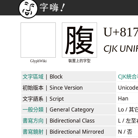
腹
U+81
CJK UNI
GlyphWiki
裝置上的字型
文字區域
| Block
CJK統合表
初始版本
| Since Version
Unicod
Han
文字語系
| Script
一般分類
| General Category
Lo / 其它
書寫方向
| Bidirectional Class
L / 左
書寫鏡射
| Bidirectional Mirrored
N / 否