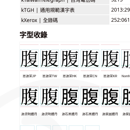
2013:2
kTGH |
通用規範漢字表
252:061
kXerox |
全錄碼
字型收錄
思源宋JP
思源宋TW
思源宋HK
思源宋CN
思源宋KR
NomN
源流明體月
源流明體丹
源石黑體月
源石黑體丹
源泉圓體月
源泉