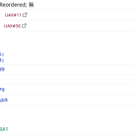
_Reordered; 無
形
UAX#11
立
UAX#50
5;
9;
B9
79
%b9
8A1