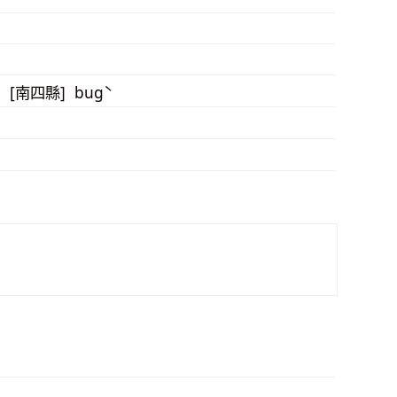
ˊ [南四縣] bugˋ