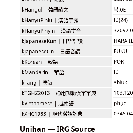
kHangul |
韓語諺文
복:0E
fù(24)
kHanyuPinlu |
漢語字頻
32097.0
kHanyuPinyin |
漢語拼音
HARA I
kJapaneseKun |
日語訓讀
FUKU
kJapaneseOn |
日語音讀
POK
kKorean |
韓語
fù
kMandarin |
華語
*biuk
kTang |
唐詩
103.120
kTGHZ2013 |
通用規範漢字字典
phục
kVietnamese |
越南語
0345.04
kXHC1983 |
現代漢語詞典
Unihan — IRG Source