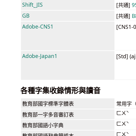
Shift_JIS
[共通]
9
GB
[共通]
B
Adobe-CNS1
[CNS1-
Adobe-Japan1
[Std] (a
各種字集收錄情形與讀音
教育部
國字標準字體表
常用字
ㄈㄨˋ
教育部
一字多音審訂表
ㄈㄨˋ
教育部
國語小字典
ㄈㄨˋ
教育部
國語辭典簡編本