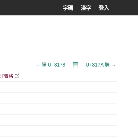
字碼
漢字
登入
𝄜
← 腸 U+8178
U+817A 腺 →
DF表格