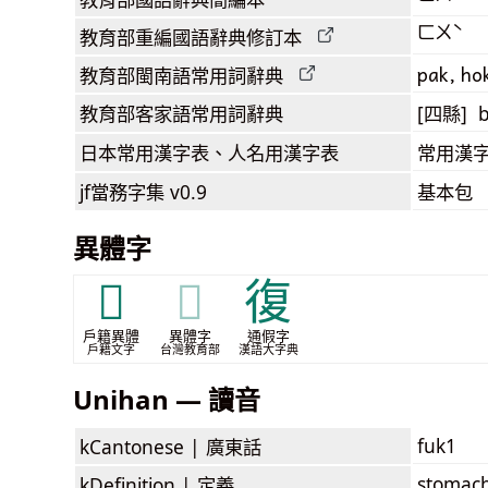
ㄈㄨˋ
教育部
重編國語辭典
修訂本
pak, ho
教育部閩南語
常用詞
辭典
教育部客家語
常用詞
辭典
[四縣] 
日本常用漢字表
、人名用漢字表
常用漢字
jf當務字集
v0.9
基本包
異體字
𦞶
𦞶
復
戶籍異體
異體字
通假字
戶籍文字
台灣教育部
漢語大字典
Unihan — 讀音
fuk1
kCantonese |
廣東話
stomach
kDefinition |
定義