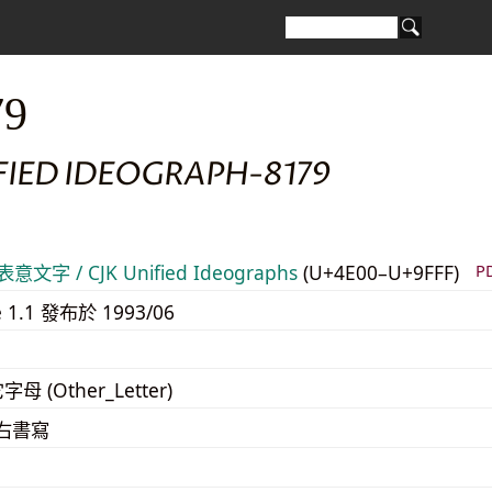
79
FIED IDEOGRAPH-8179
意文字 / CJK Unified Ideographs
(U+4E00–U+9FFF)
P
e 1.1 發布於 1993/06
字母 (Other_Letter)
至右書寫