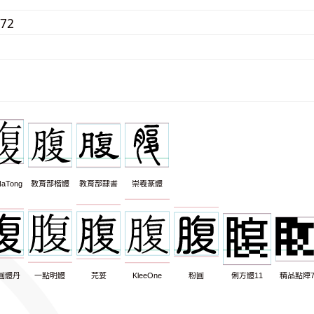
972
aTong
教育部楷體
教育部隸書
崇羲篆體
圓體丹
一點明體
芫荽
KleeOne
粉圓
俐方體11
精品點陣