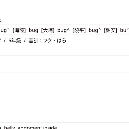
k
bugˋ [海陸] bug [大埔] bug^ [饒平] bugˋ [詔安] bu
 / 6年級 / 音訓：フク、はら
, belly, abdomen; inside