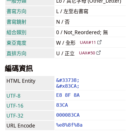
一般分類
Lo / 其它字母 (Other_Letter)
書寫方向
L / 左至右書寫
書寫鏡射
N / 否
組合類別
0 / Not_Reordered; 無
東亞寬度
W / 全形
UAX#11
直排方向
U / 正立
UAX#50
編碼資訊
HTML Entity
&#33738;
&#x83CA;
UTF-8
E8 8F 8A
UTF-16
83CA
UTF-32
000083CA
URL Encode
%e8%8f%8a