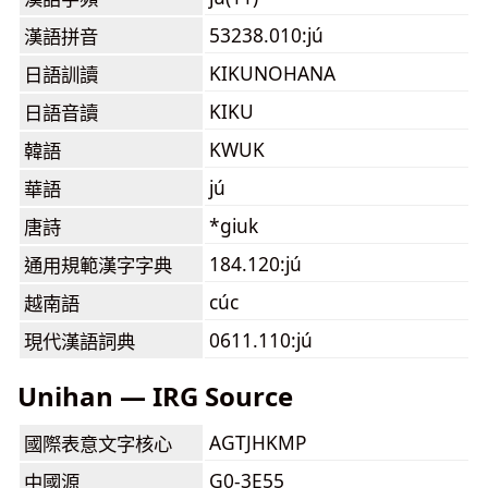
53238.010:jú
漢語拼音
KIKUNOHANA
日語訓讀
KIKU
日語音讀
KWUK
韓語
jú
華語
*giuk
唐詩
184.120:jú
通用規範漢字字典
cúc
越南語
0611.110:jú
現代漢語詞典
Unihan — IRG Source
AGTJHKMP
國際表意文字核心
G0-3E55
中國源