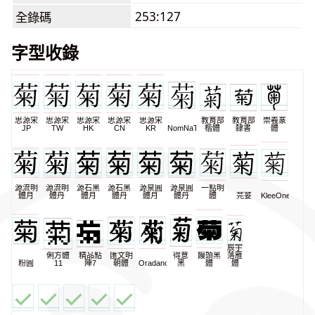
253:127
全錄碼
字型收錄
思源宋
思源宋
思源宋
思源宋
思源宋
教育部
教育部
崇羲篆
JP
TW
HK
CN
KR
NomNaTong
楷體
隸書
體
源流明
源流明
源石黑
源石黑
源泉圓
源泉圓
一點明
體月
體丹
體月
體丹
體月
體丹
體
芫荽
KleeOne
辰宇
俐方體
精品點
匯文明
得意
饅頭黑
落雁
粉圓
11
陣7
朝體
Oradano
黑
體
體