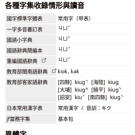
各種字集收錄情形與讀音
國字標準字體表
常用字（甲表）
ㄐㄩˊ
一字多音審訂表
ㄐㄩˊ
國語小字典
ㄐㄩˊ
國語辭典簡編本
ㄐㄩˊ
重編國語辭典
kiok, kak
教育部閩南語
辭典
教育部客家語
辭典
[四縣] kiugˋ [海陸] kiug
[大埔] kiug^ [饒平] kiugˋ
[詔安] kiuˊ [南四縣] kiugˋ
日本常用漢字表
常用漢字 / 音訓：キク
jf當務字集
基本包
異體字