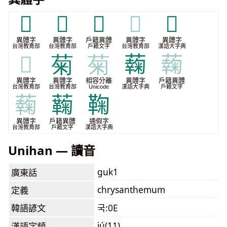
𦵳
𦶗
𧂲
𧂲
𧃓
異體字
異體字
戶籍異體
異體字
異體字
台灣教育部
台灣教育部
戶籍文字
台灣教育部
漢語大字典
𧃓
菊
菊
䕮
䕮
異體字
異體字
相容分離
異體字
戶籍異體
台灣教育部
台灣教育部
Unicode
漢語大字典
戶籍文字
䕮
蘜
鞠
異體字
戶籍異體
通假字
台灣教育部
戶籍文字
漢語大字典
Unihan — 讀音
guk1
廣東話
chrysanthemum
定義
韓語諺文
국:0E
jú(11)
漢語字頻