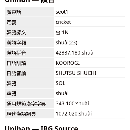
seot1
廣東話
cricket
定義
韓語諺文
솔:1N
shuài(23)
漢語字頻
42887.180:shuài
漢語拼音
KOOROGI
日語訓讀
SHUTSU SHUCHI
日語音讀
SOL
韓語
shuài
華語
343.100:shuài
通用規範漢字字典
1072.020:shuài
現代漢語詞典
Unihan — IRG Source