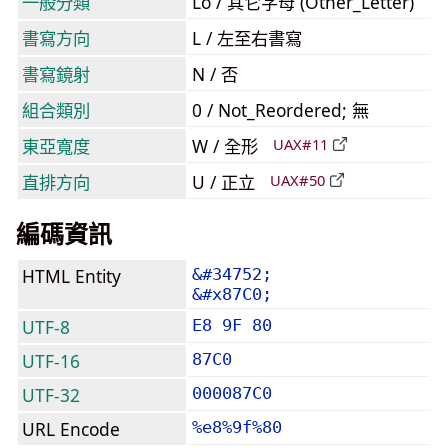
一般分類
Lo / 其它字母 (Other_Letter)
書寫方向
L / 左至右書寫
書寫鏡射
N / 否
組合類別
0 / Not_Reordered; 無
東亞寬度
W / 全形
UAX#11
直排方向
U / 正立
UAX#50
編碼資訊
HTML Entity
&#34752;
&#x87C0;
UTF-8
E8 9F 80
UTF-16
87C0
UTF-32
000087C0
URL Encode
%e8%9f%80