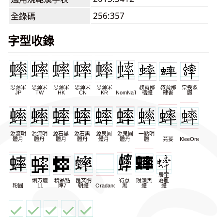
256:357
全錄碼
字型收錄
思源宋
思源宋
思源宋
思源宋
思源宋
教育部
教育部
崇羲篆
JP
TW
HK
CN
KR
NomNaTong
楷體
隸書
體
源流明
源流明
源石黑
源石黑
源泉圓
源泉圓
一點明
體月
體丹
體月
體丹
體月
體丹
體
芫荽
KleeOne
辰宇
俐方體
精品點
匯文明
得意
饅頭黑
落雁
粉圓
11
陣7
朝體
Oradano
黑
體
體