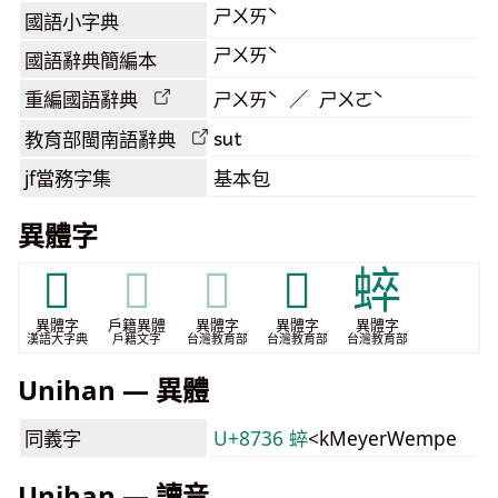
ㄕㄨㄞˋ
國語小字典
ㄕㄨㄞˋ
國語辭典簡編本
重編國語辭典
ㄕㄨㄞˋ ／ ㄕㄨㄛˋ
sut
教育部閩南語
辭典
jf當務字集
基本包
異體字
𧍓
𧍓
𧍓
𧏍
蜶
異體字
戶籍異體
異體字
異體字
異體字
漢語大字典
戶籍文字
台灣教育部
台灣教育部
台灣教育部
Unihan — 異體
同義字
U+8736 蜶
<kMeyerWempe
Unihan — 讀音