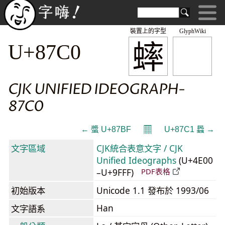
裝置上的字型
GlyphWiki
蟀
U+87C0
CJK UNIFIED IDEOGRAPH-
87C0
𝄜
← 螿 U+87BF
U+87C1 蟁 →
文字區域
CJK統合表意文字 / CJK
Unified Ideographs
(U+4E00
–U+9FFF)
PDF表格
初始版本
Unicode 1.1 發布於 1993/06
Han
文字語系