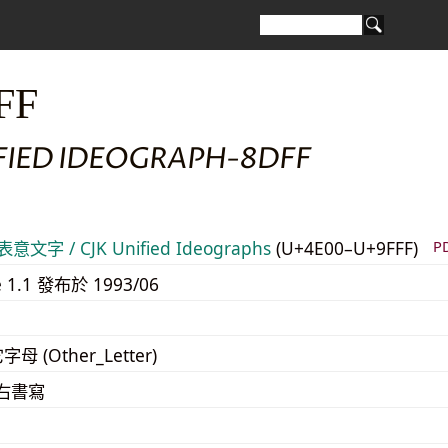
FF
IFIED IDEOGRAPH-8DFF
意文字 / CJK Unified Ideographs
(U+4E00–U+9FFF)
P
e 1.1 發布於 1993/06
字母 (Other_Letter)
至右書寫