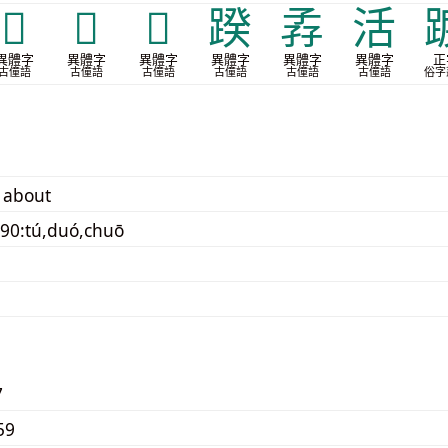
𬦱
𮛒
𰺺
䠏
孨
活
異體字
異體字
異體字
異體字
異體字
異體字
正
古僮語
古僮語
古僮語
古僮語
古僮語
古僮語
俗字
 about
90:tú,duó,chuō
7
59