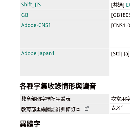
Shift_JIS
[共通]
E
GB
[GB180
Adobe-CNS1
[CNS1-
Adobe-Japan1
[Std] (a
各種字集收錄情形與讀音
教育部
國字標準字體表
次常用
ㄊㄨˊ
教育部
重編國語辭典
修訂本
異體字