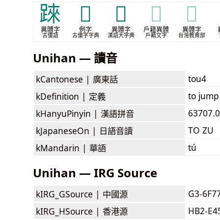
𨂐
𨃅
𨃝
𨃝
𨃝
異體字
例字
異體字
戶籍異體
異體字
古僮語
古僮字字典
漢語大字典
戶籍文字
台灣教育部
Unihan — 讀音
tou4
kCantonese |
廣東話
to jump
kDefinition |
定義
63707.0
kHanyuPinyin |
漢語拼音
TO ZU
kJapaneseOn |
日語音讀
tú
kMandarin |
華語
Unihan — IRG Source
G3-6F7
kIRG_GSource |
中國源
HB2-E4
kIRG_HSource |
香港源