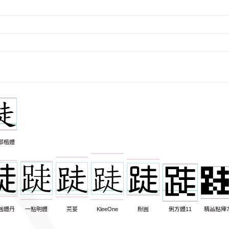
部楷體
圓體丹
一點明體
芫荽
KleeOne
粉圓
俐方體11
精品點陣