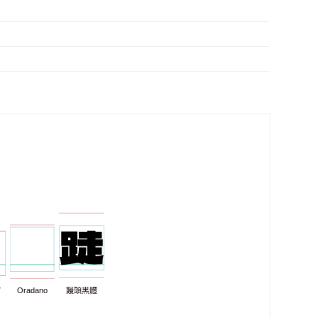
7
Oradano
饅頭黑體