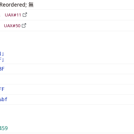
_Reordered; 無
形
UAX#11
立
UAX#50
1;
F;
BF
FF
%bf
459