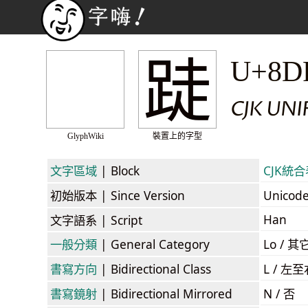
跿
U+8D
CJK UN
GlyphWiki
裝置上的字型
文字區域
| Block
CJK統合表
初始版本
| Since Version
Unicod
Han
文字語系
| Script
一般分類
| General Category
Lo / 其它
書寫方向
| Bidirectional Class
L / 左
書寫鏡射
| Bidirectional Mirrored
N / 否