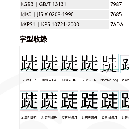
kGB3 |
GB/T 13131
7987
kJis0 |
JIS X 0208-1990
7685
kKPS1 |
KPS 10721-2000
7ADA
字型收錄
思源宋JP
思源宋TW
思源宋HK
思源宋CN
NomNaTong
教育
源流明體月
源流明體丹
源石黑體月
源石黑體丹
源泉圓體月
源泉