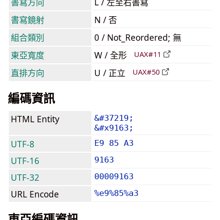
書寫方向
L / 左至右書寫
書寫鏡射
N / 否
組合類別
0 / Not_Reordered; 無
東亞寬度
W / 全形
UAX#11
直排方向
U / 正立
UAX#50
編碼資訊
HTML Entity
&#37219;
&#x9163;
UTF-8
E9 85 A3
UTF-16
9163
UTF-32
00009163
URL Encode
%e9%85%a3
東亞編碼資訊