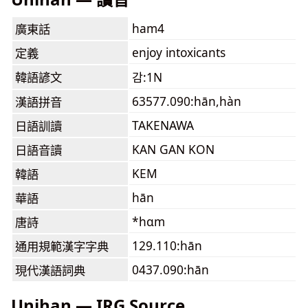
ham4
廣東話
enjoy intoxicants
定義
韓語諺文
감:1N
63577.090:hān,hàn
漢語拼音
TAKENAWA
日語訓讀
KAN GAN KON
日語音讀
KEM
韓語
hān
華語
*hɑm
唐詩
129.110:hān
通用規範漢字字典
0437.090:hān
現代漢語詞典
Unihan — IRG Source