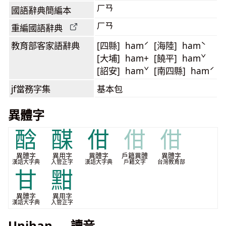
ㄏㄢ
國語辭典簡編本
ㄏㄢ
重編國語辭典
教育部客家語
辭典
[四縣] hamˊ [海陸] hamˋ
[大埔] ham+ [饒平] hamˇ
[詔安] hamˇ [南四縣] hamˊ
jf當務字集
基本包
異體字
䣻
䤂
佄
佄
佄
異體字
異用字
異體字
戶籍異體
異體字
漢語大字典
入管正字
漢語大字典
戶籍文字
台灣教育部
甘
黚
異體字
異用字
漢語大字典
入管正字
Unihan — 讀音