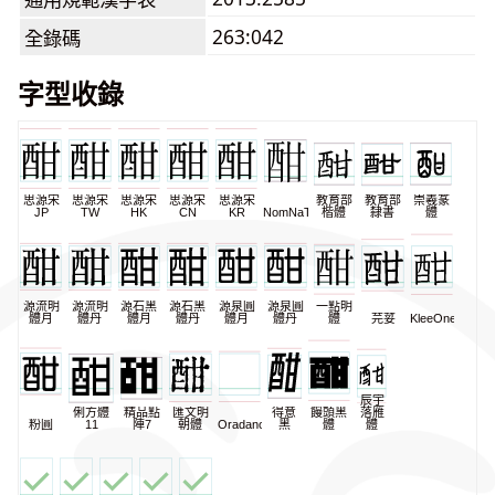
263:042
全錄碼
字型收錄
思源宋
思源宋
思源宋
思源宋
思源宋
教育部
教育部
崇羲篆
JP
TW
HK
CN
KR
NomNaTong
楷體
隸書
體
源流明
源流明
源石黑
源石黑
源泉圓
源泉圓
一點明
體月
體丹
體月
體丹
體月
體丹
體
芫荽
KleeOne
辰宇
俐方體
精品點
匯文明
得意
饅頭黑
落雁
粉圓
11
陣7
朝體
Oradano
黑
體
體