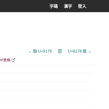
字碼
漢字
登入
𝄜
← 酶 U+9176
U+9178 酸 →
DF表格