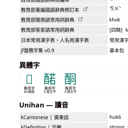
ㄎㄨˋ
教育部
重編國語辭典
修訂本
khok
教育部閩南語
常用詞
辭典
教育部客家語
常用詞
辭典
[四縣] 
日本常用漢字表
、人名用漢字表
常用漢字
jf當務字集
v0.9
基本包
異體字
𮠭
䤀
酮
異用字
異用字
異用字
MJ縮退
入管正字
入管正字
Unihan — 讀音
huk6
kCantonese |
廣東話
strong, 
kDefinition |
定義