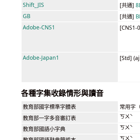
Shift_JIS
[共通]
8
GB
[共通]
B
Adobe-CNS1
[CNS1-
Adobe-Japan1
[Std] (a
各種字集收錄情形與讀音
教育部
國字標準字體表
常用字
ㄎㄨˋ
教育部
一字多音審訂表
ㄎㄨˋ
教育部
國語小字典
ㄎㄨˋ
教育部
國語辭典簡編本