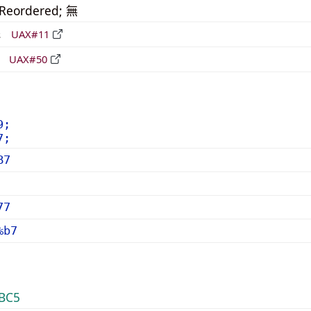
_Reordered; 無
形
UAX#11
立
UAX#50
9;
7;
B7
77
%b7
BC5