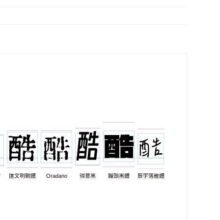
7
匯文明朝體
Oradano
得意黑
饅頭黑體
辰宇落雁體