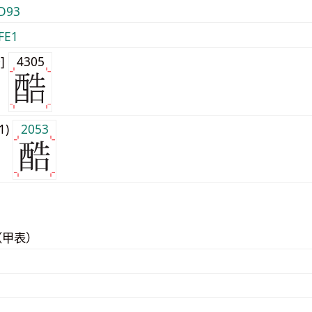
D93
FE1
0]
4305
j1)
2053
（甲表）