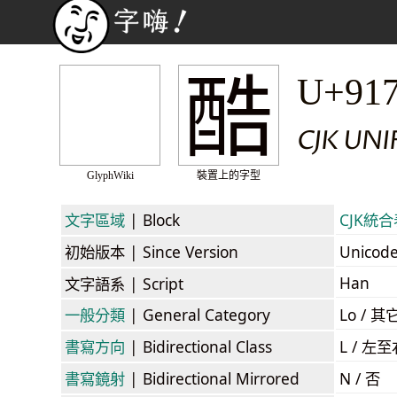
酷
U+91
CJK UNI
GlyphWiki
裝置上的字型
文字區域
| Block
CJK統合表
初始版本
| Since Version
Unicod
Han
文字語系
| Script
一般分類
| General Category
Lo / 其它
書寫方向
| Bidirectional Class
L / 左
書寫鏡射
| Bidirectional Mirrored
N / 否