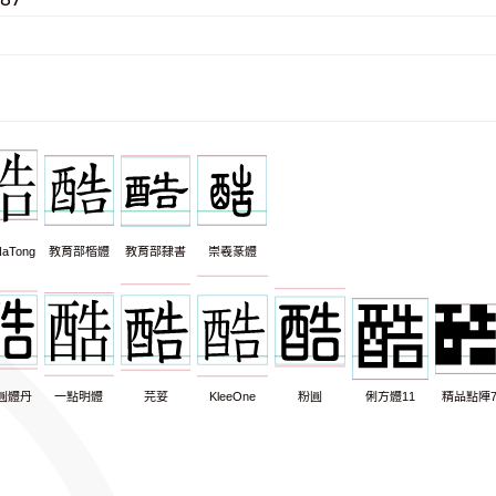
aTong
教育部楷體
教育部隸書
崇羲篆體
圓體丹
一點明體
芫荽
KleeOne
粉圓
俐方體11
精品點陣