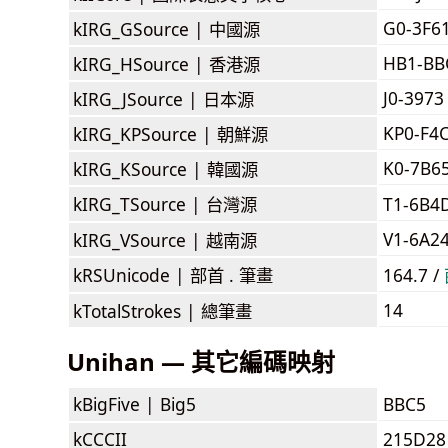
G0-3F6
kIRG_GSource |
中國源
HB1-BB
kIRG_HSource |
香港源
J0-3973
kIRG_JSource |
日本源
KP0-F4
kIRG_KPSource |
朝鮮源
K0-7B6
kIRG_KSource |
韓國源
kIRG_TSource |
台灣源
T1-6B4
V1-6A2
kIRG_VSource |
越南源
kRSUnicode |
部首 . 筆畫
164.7 /
14
kTotalStrokes |
總筆畫
Unihan — 其它編碼映射
kBigFive |
Big5
BBC5
kCCCII
215D28