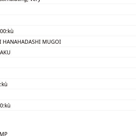
00:kù
II HANAHADASHI MUGOI
KAKU
:kù
0:kù
KMP