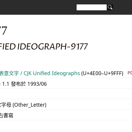
77
FIED IDEOGRAPH-9177
意文字 / CJK Unified Ideographs
(U+4E00–U+9FFF)
P
e 1.1 發布於 1993/06
字母 (Other_Letter)
至右書寫