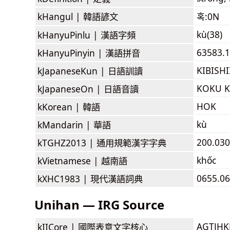
kHangul |
韓語諺文
혹:0N
kù(38)
kHanyuPinlu |
漢語字頻
63583.1
kHanyuPinyin |
漢語拼音
KIBISH
kJapaneseKun |
日語訓讀
KOKU 
kJapaneseOn |
日語音讀
HOK
kKorean |
韓語
kù
kMandarin |
華語
200.030
kTGHZ2013 |
通用規範漢字字典
khốc
kVietnamese |
越南語
0655.06
kXHC1983 |
現代漢語詞典
Unihan — IRG Source
AGTJH
kIICore |
國際表意文字核心