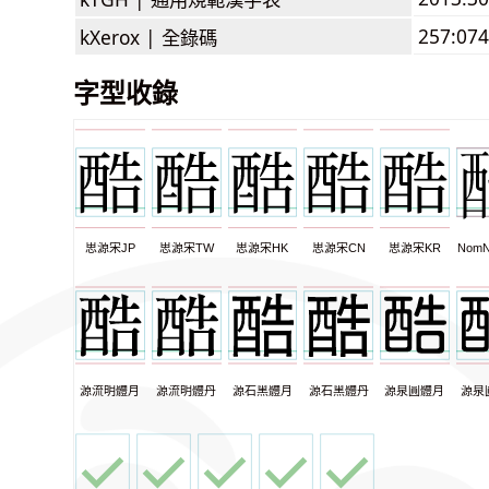
257:074
kXerox |
全錄碼
字型收錄
思源宋JP
思源宋TW
思源宋HK
思源宋CN
思源宋KR
NomN
源流明體月
源流明體丹
源石黑體月
源石黑體丹
源泉圓體月
源泉