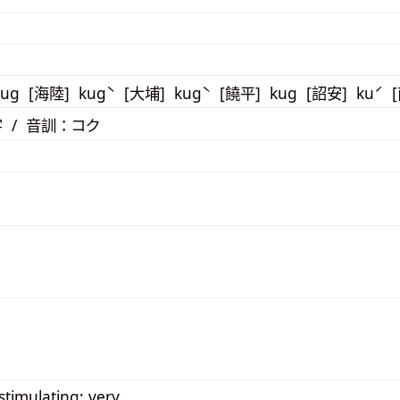
kug [海陸] kugˋ [大埔] kugˋ [饒平] kug [詔安] kuˊ 
 / 音訓：コク
stimulating; very