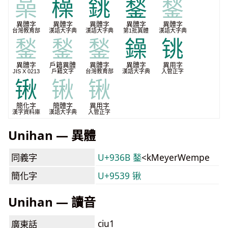
喿
橾
銚
鍫
鍫
異體字
異體字
異體字
異體字
異體字
台灣教育部
漢語大字典
漢語大字典
第1批異體
漢語大字典
鍫
鍫
鍫
鐰
铫
異體字
戶籍異體
異體字
異體字
異用字
JIS X 0213
戶籍文字
台灣教育部
漢語大字典
入管正字
锹
锹
锹
簡化字
簡體字
異用字
漢字資料庫
漢語大字典
入管正字
Unihan — 異體
同義字
U+936B 鍫
<kMeyerWempe
簡化字
U+9539 锹
Unihan — 讀音
ciu1
廣東話