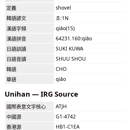
shovel
定義
韓語諺文
초:1N
qiāo(15)
漢語字頻
64231.160:qiāo
漢語拼音
SUKI KUWA
日語訓讀
SHUU SHOU
日語音讀
CHO
韓語
qiāo
華語
Unihan — IRG Source
ATJH
國際表意文字核心
G1-4742
中國源
HB1-C1EA
香港源