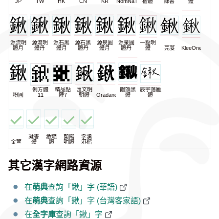
JP
TW
HK
CN
KR
NomNaTong
楷體
隸書
體
源流明
源流明
源石黑
源石黑
源泉圓
源泉圓
一點明
體月
體丹
體月
體丹
體月
體丹
體
芫荽
KleeOne
俐方體
精品點
匯文明
饅頭黑
辰宇落雁
粉圓
11
陣7
朝體
Oradano
體
體
凝書
激燃
蘭陽
李漢
金萱
體
體
明體
港楷
其它漢字網路資源
在
萌典
查詢「鍬」字 (華語)
在
萌典
查詢「鍬」字 (台灣客家語)
在
全字庫
查詢「鍬」字