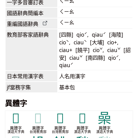
ㄑㄧㄠ
一字多音審訂表
ㄑㄧㄠ
國語辭典簡編本
ㄑㄧㄠ
重編國語辭典
教育部客家語
辭典
[四縣] qioˊ, qiauˊ [海陸]
cioˋ, ciauˋ [大埔] cio+,
ciau+ [饒平] cioˇ, ciauˇ [詔
安] ciauˇ [南四縣] qioˊ,
qiauˊ
日本常用漢字表
人名用漢字
jf當務字集
基本包
異體字
𠝡
𠝡
𢊙
𣂥
喿
異體字
異體字
異體字
異體字
異體字
漢語大字典
台灣教育部
台灣教育部
漢語大字典
漢語大字典