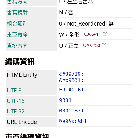
書寫方向
L / 左至右書寫
書寫鏡射
N / 否
組合類別
0 / Not_Reordered; 無
東亞寬度
W / 全形
UAX#11
直排方向
U / 正立
UAX#50
編碼資訊
HTML Entity
&#39729;
&#x9B31;
UTF-8
E9 AC B1
UTF-16
9B31
UTF-32
00009B31
URL Encode
%e9%ac%b1
東亞編碼資訊