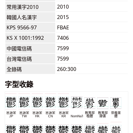
2010
常用漢字2010
2015
韓國人名漢字
KPS 9566-97
FBAE
KS X 1001:1992
7406
7599
中國電信碼
7599
台灣電信碼
260:300
全錄碼
字型收錄
思源宋
思源宋
思源宋
思源宋
思源宋
教育部
教育部
崇羲篆
JP
TW
HK
CN
KR
NomNaTong
楷體
隸書
體