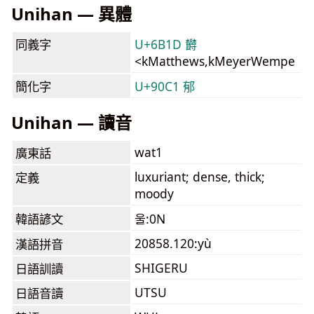
Unihan — 異體
同義字
U+6B1D 欝
<kMatthews,kMeyerWempe
簡化字
U+90C1 郁
Unihan — 讀音
wat1
廣東話
luxuriant; dense, thick;
定義
moody
韓語諺文
울:0N
20858.120:yù
漢語拼音
SHIGERU
日語訓讀
UTSU
日語音讀