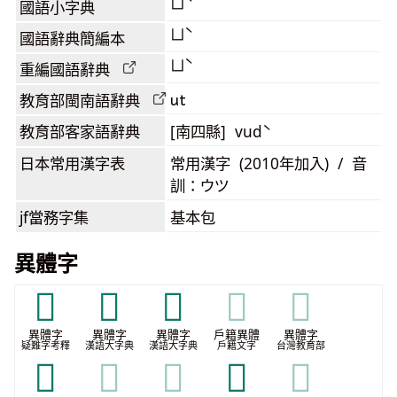
ㄩˋ
國語小字典
ㄩˋ
國語辭典簡編本
ㄩˋ
重編國語辭典
ut
教育部閩南語
辭典
教育部客家語
辭典
[南四縣] vudˋ
日本常用漢字表
常用漢字 (2010年加入) / 音
訓：ウツ
jf當務字集
基本包
異體字
𣜺
𣡇
𣡸
𣡸
𣡸
異體字
異體字
異體字
戶籍異體
異體字
疑難字考釋
漢語大字典
漢語大字典
戶籍文字
台灣教育部
𦉚
𦉚
𦉚
𦉠
𦉠