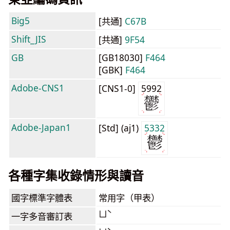
Big5
[共通]
C67B
Shift_JIS
[共通]
9F54
GB
[GB18030]
F464
[GBK]
F464
Adobe-CNS1
[CNS1-0]
5992
Adobe-Japan1
[Std] (aj1)
5332
各種字集收錄情形與讀音
國字標準字體表
常用字（甲表）
ㄩˋ
一字多音審訂表