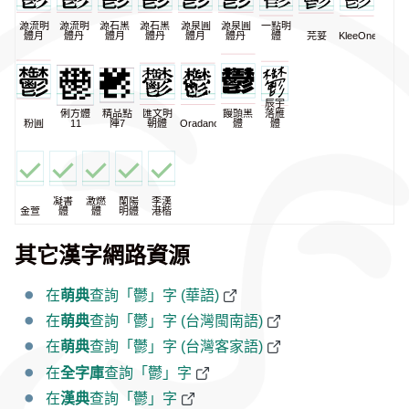
源流明
源流明
源石黑
源石黑
源泉圓
源泉圓
一點明
體月
體丹
體月
體丹
體月
體丹
體
芫荽
KleeOne
辰宇
俐方體
精品點
匯文明
饅頭黑
落雁
粉圓
11
陣7
朝體
Oradano
體
體
凝書
激燃
蘭陽
李漢
金萱
體
體
明體
港楷
其它漢字網路資源
在
萌典
查詢「鬱」字 (華語)
在
萌典
查詢「鬱」字 (台灣閩南語)
在
萌典
查詢「鬱」字 (台灣客家語)
在
全字庫
查詢「鬱」字
在
漢典
查詢「鬱」字