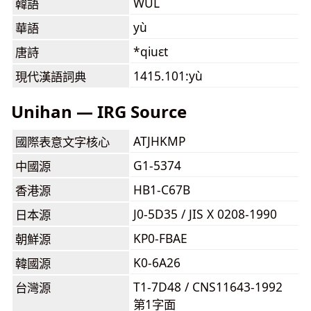
WUL
韓語
yù
華語
*qiuɛt
唐詩
1415.101:yù
現代漢語詞典
Unihan — IRG Source
ATJHKMP
國際表意文字核心
G1-5374
中國源
HB1-C67B
香港源
J0-5D35 / JIS X 0208-1990
日本源
KP0-FBAE
朝鮮源
K0-6A26
韓國源
T1-7D48 / CNS11643-1992
台灣源
第1字面