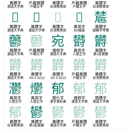
異體字
戶籍異體
異體字
戶籍異體
異體字
漢語大字典
戶籍文字
台灣教育部
戶籍文字
台灣教育部
𩏴
𩰪
𩰪
𮫘
㯄
異體字
異體字
異體字
異用字
異體字
漢語大字典
漢語大字典
台灣教育部
MJ縮退
疑難字考釋
䖇
䖇
宛
欎
欝
異體字
戶籍異體
通假字
異用字
異體字
漢語大字典
戶籍文字
漢語大字典
入管正字
第1批異體
欝
欝
欝
欝
欝
異體字
異體字
異體字
戶籍異體
異體字
漢語大字典
JIS X 0212
JIS X 0213
戶籍文字
台灣教育部
灪
爩
郁
郁
郁
異用字
異用字
簡化字
通假字
簡體字
入管正字
入管正字
漢字資料庫
漢語大字典
漢語大字典
郁
鬰
鬰
鬰
鬰
異體字
異體字
異體字
戶籍異體
異體字
台灣教育部
第1批異體
漢語大字典
戶籍文字
台灣教育部