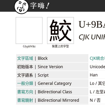
鮫
U+9B
CJK UN
GlyphWiki
裝置上的字型
文字區域
| Block
CJK統合表
初始版本
| Since Version
Unicod
Han
文字語系
| Script
一般分類
| General Category
Lo / 其它
書寫方向
| Bidirectional Class
L / 左
書寫鏡射
| Bidirectional Mirrored
N / 否