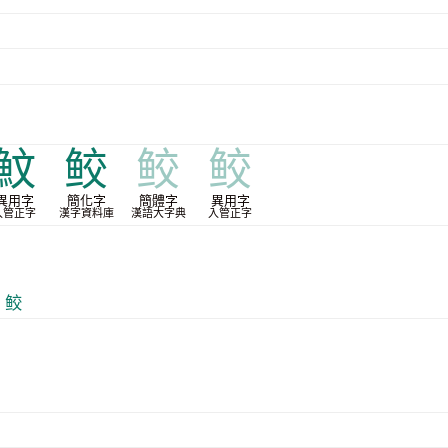
魰
鲛
鲛
鲛
異用字
簡化字
簡體字
異用字
入管正字
漢字資料庫
漢語大字典
入管正字
B 鲛