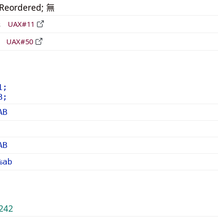
_Reordered; 無
形
UAX#11
立
UAX#50
1;
B;
AB
AB
%ab
242