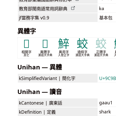
ka
教育部閩南語
常用詞
辭典
jf當務字集
v0.9
基本包
異體字
𧣦
𩊔
䱣
蛟
蛟
相關字
異體字
異用字
通假字
正體字
其它
漢語大字典
入管正字
漢語大字典
漢語大字典
Unihan — 異體
kSimplifiedVariant |
簡化字
U+9C9
Unihan — 讀音
gaau1
kCantonese |
廣東話
shark
kDefinition |
定義