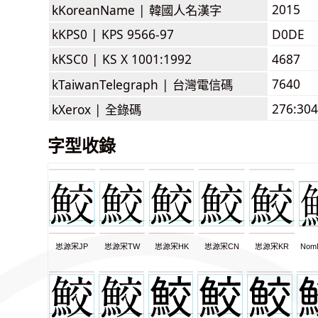
2015
kKoreanName |
韓國人名漢字
kKPS0 |
KPS 9566-97
D0DE
kKSC0 |
KS X 1001:1992
4687
7640
kTaiwanTelegraph |
台灣電信碼
276:304
kXerox |
全錄碼
字型收錄
思源宋JP
思源宋TW
思源宋HK
思源宋CN
思源宋KR
Nom