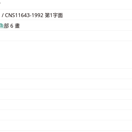
7
E / CNS11643-1992 第1字面
⿂
部 6 畫