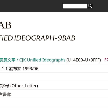
AB
IFIED IDEOGRAPH-9BAB
意文字 / CJK Unified Ideographs
(U+4E00–U+9FFF)
P
e 1.1 發布於 1993/06
字母 (Other_Letter)
至右書寫