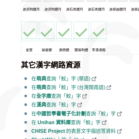
源流明體月
源流明體丹
源石黑體月
源石黑體丹
源泉圓體月
源泉
金萱
凝書體
激燃體
蘭陽明體
李漢港楷
其它漢字網路資源
在
萌典
查詢「鮫」字 (華語)
在
萌典
查詢「鮫」字 (台灣閩南語)
在
全字庫
查詢「鮫」字
在
漢典
查詢「鮫」字
在
中國哲學書電子化計劃
查詢「鮫」字
在
Unihan 資料庫
查詢「鮫」字
CHISE Project
的表意文字描述等資料