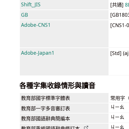
Shift_JIS
[共通]
8
GB
[GB180
Adobe-CNS1
[CNS1-
Adobe-Japan1
[Std] (a
各種字集收錄情形與讀音
教育部
國字標準字體表
常用字
ㄐㄧㄠ
教育部
一字多音審訂表
ㄐㄧㄠ
教育部
國語辭典簡編本
ㄐㄧㄠ
教育部
重編國語辭典
修訂本