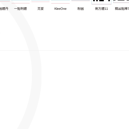
圓體丹
一點明體
芫荽
KleeOne
粉圓
俐方體11
精品點陣