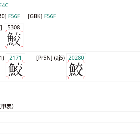
E4C
30]
F56F
[GBK]
F56F
0]
5308
j1)
2171
[Pr5N] (aj5)
20280
（甲表）