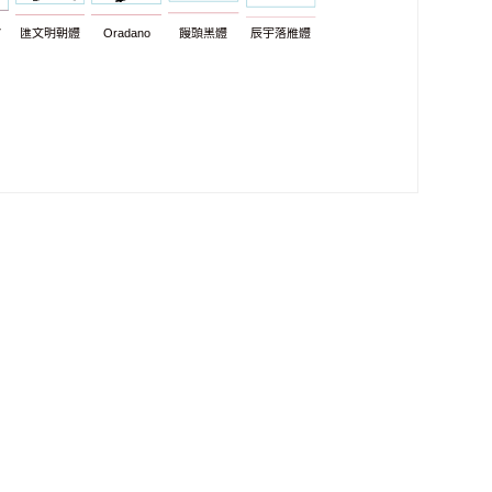
7
匯文明朝體
Oradano
饅頭黑體
辰宇落雁體