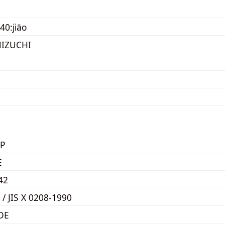
40:jiāo
IZUCHI
P
E
42
 / JIS X 0208-1990
DE