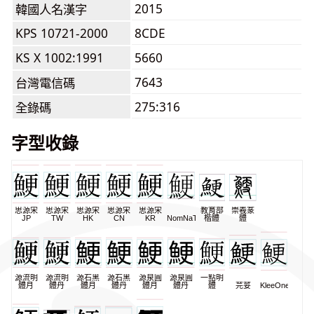
2015
韓國人名漢字
KPS 10721-2000
8CDE
KS X 1002:1991
5660
7643
台灣電信碼
275:316
全錄碼
字型收錄
思源宋
思源宋
思源宋
思源宋
思源宋
教育部
崇羲篆
JP
TW
HK
CN
KR
NomNaTong
楷體
體
源流明
源流明
源石黑
源石黑
源泉圓
源泉圓
一點明
體月
體丹
體月
體丹
體月
體丹
體
芫荽
KleeOne