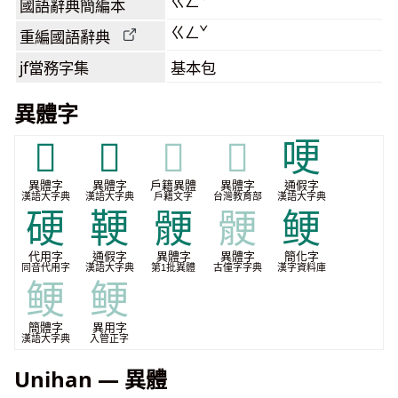
ㄍㄥˇ
國語辭典簡編本
ㄍㄥˇ
重編國語辭典
jf當務字集
基本包
異體字
𦛟
𩹐
𩹐
𩹐
哽
異體字
異體字
戶籍異體
異體字
通假字
漢語大字典
漢語大字典
戶籍文字
台灣教育部
漢語大字典
硬
鞕
骾
骾
鲠
代用字
通假字
異體字
異體字
簡化字
同音代用字
漢語大字典
第1批異體
古僮字字典
漢字資料庫
鲠
鲠
簡體字
異用字
漢語大字典
入管正字
Unihan — 異體