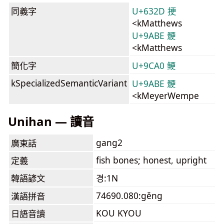
同義字
U+632D 挭
<kMatthews
U+9ABE 骾
<kMatthews
簡化字
U+9CA0 鲠
kSpecializedSemanticVariant
U+9ABE 骾
<kMeyerWempe
Unihan — 讀音
gang2
廣東話
fish bones; honest, upright
定義
韓語諺文
경:1N
74690.080:gěng
漢語拼音
KOU KYOU
日語音讀