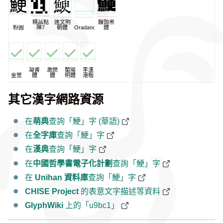
精品點
匯文明
饅頭黑
粉圓
陣7
朝體
Oradano
體
凝書
激燃
蘭陽
李漢
金萱
體
體
明體
港楷
其它漢字網路資源
在
萌典
查詢「鯁」字 (華語)
在
全字庫
查詢「鯁」字
在
漢典
查詢「鯁」字
在
中國哲學書電子化計劃
查詢「鯁」字
在
Unihan 資料庫
查詢「鯁」字
CHISE Project
的表意文字描述等資料
GlyphWiki
上的「u9bc1」