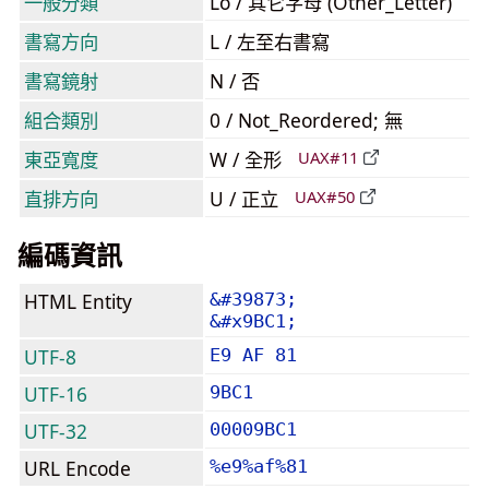
一般分類
Lo / 其它字母 (Other_Letter)
書寫方向
L / 左至右書寫
書寫鏡射
N / 否
組合類別
0 / Not_Reordered; 無
東亞寬度
W / 全形
UAX#11
直排方向
U / 正立
UAX#50
編碼資訊
HTML Entity
&#39873;
&#x9BC1;
UTF-8
E9 AF 81
UTF-16
9BC1
UTF-32
00009BC1
URL Encode
%e9%af%81