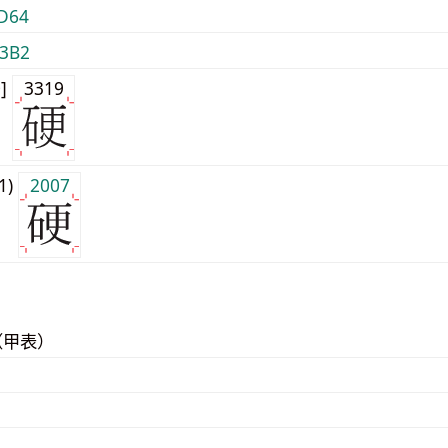
D64
3B2
0]
3319
j1)
2007
（甲表）