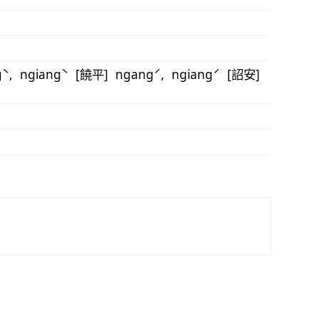
ˋ, ngiangˋ [饒平] ngangˊ, ngiangˊ [詔安]