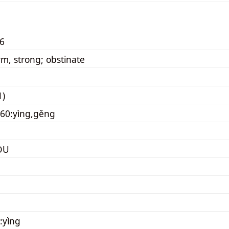
6
rm, strong; obstinate
1)
60:yìng,gěng
OU
:yìng