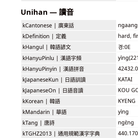
Unihan — 讀音
ngaang
kCantonese |
廣東話
hard, fi
kDefinition |
定義
kHangul |
韓語諺文
경:0E
yìng(22
kHanyuPinlu |
漢語字頻
42432.0
kHanyuPinyin |
漢語拼音
KATAI
kJapaneseKun |
日語訓讀
KOU G
kJapaneseOn |
日語音讀
KYENG
kKorean |
韓語
yìng
kMandarin |
華語
ngɛ̀ng
kTang |
唐詩
440.170
kTGHZ2013 |
通用規範漢字字典