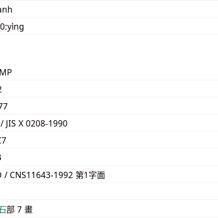
ạnh
0:yìng
KMP
2
77
 / JIS X 0208-1990
C7
3
D / CNS11643-1992 第1字面
7
⽯
部 7 畫