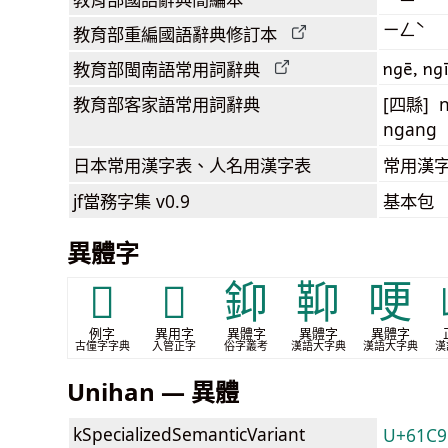
ㄧㄥˋ
教育部
重編國語辭典
修訂本
ngē, ng
教育部閩南語
常用詞
辭典
教育部客家語
常用詞
辭典
[四縣] n
ngang 
日本常用漢字表
、人名用漢字表
常用漢字
jf當務字集
v0.9
基本包
異體字
𢙾
𥑷
䤝
䩕
哽
例字
異用字
異體字
異體字
異體字
古僮字字典
入管正字
俗字叢考
漢語大字典
漢語大字典
漢
Unihan — 異體
kSpecializedSemanticVariant
U+61C9