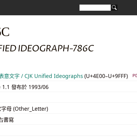
6C
FIED IDEOGRAPH-786C
意文字 / CJK Unified Ideographs
(U+4E00–U+9FFF)
P
e 1.1 發布於 1993/06
字母 (Other_Letter)
至右書寫