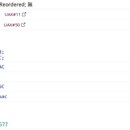
_Reordered; 無
形
UAX#11
立
UAX#50
8;
C;
AC
6C
%ac
577