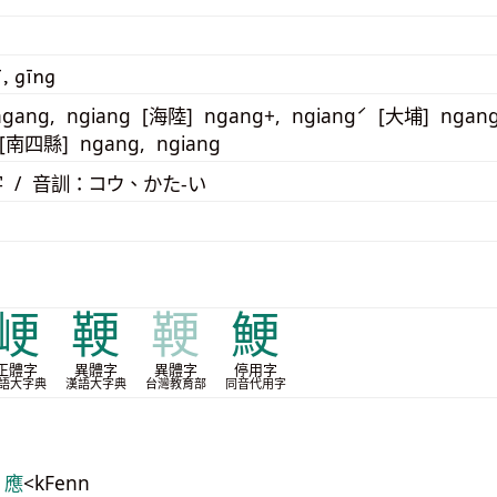
ī, gīng
gang, ngiang [海陸] ngang+, ngiangˊ [大埔] ngang
[南四縣] ngang, ngiang
 / 音訓：コウ、かた-い
峺
鞕
鞕
鯁
正體字
異體字
異體字
停用字
語大字典
漢語大字典
台灣教育部
同音代用字
 應
<kFenn