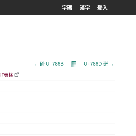
字碼
漢字
登入
𝄜
← 硫 U+786B
U+786D 硭 →
DF表格