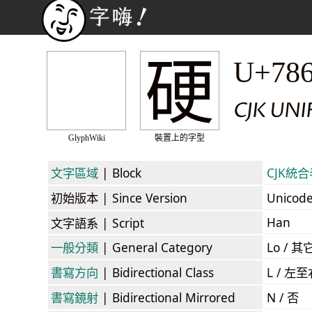
硬
U+78
CJK UNI
GlyphWiki
裝置上的字型
文字區域
| Block
CJK統合表
初始版本
| Since Version
Unicod
Han
文字語系
| Script
一般分類
| General Category
Lo / 其它
書寫方向
| Bidirectional Class
L / 左
書寫鏡射
| Bidirectional Mirrored
N / 否