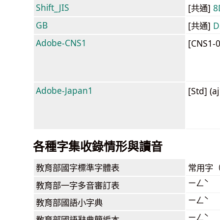
Shift_JIS
[共通]
8
GB
[共通]
D
Adobe-CNS1
[CNS1-
Adobe-Japan1
[Std] (a
各種字集收錄情形與讀音
教育部
國字標準字體表
常用字
ㄧㄥˋ
教育部
一字多音審訂表
ㄧㄥˋ
教育部
國語小字典
ㄧㄥˋ
教育部
國語辭典簡編本