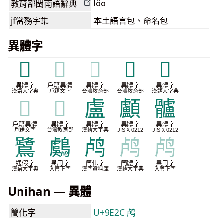
lôo
教育部閩南語
辭典
jf當務字集
本土語言包、命名包
異體字
𩁨
𩁨
𩁨
𪇸
𪈒
異體字
戶籍異體
異體字
異體字
異體字
漢語大字典
戶籍文字
台灣教育部
台灣教育部
漢語大字典
𪈒
𪈒
盧
顱
髗
戶籍異體
異體字
異體字
異體字
異體字
戶籍文字
台灣教育部
漢語大字典
JIS X 0212
JIS X 0212
鷺
鸆
鸬
鸬
鸬
通假字
異用字
簡化字
簡體字
異用字
漢語大字典
入管正字
漢字資料庫
漢語大字典
入管正字
Unihan — 異體
簡化字
U+9E2C 鸬