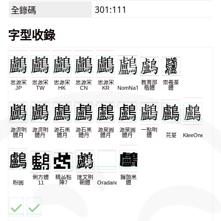
301:111
全錄碼
字型收錄
思源宋
思源宋
思源宋
思源宋
思源宋
教育部
崇羲篆
JP
TW
HK
CN
KR
NomNaTong
楷體
體
源流明
源流明
源石黑
源石黑
源泉圓
源泉圓
一點明
體月
體丹
體月
體丹
體月
體丹
體
芫荽
KleeOne
俐方體
精品點
匯文明
饅頭黑
粉圓
11
陣7
朝體
Oradano
體