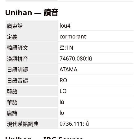
Unihan — 讀音
lou4
廣東話
cormorant
定義
韓語諺文
로:1N
74670.080:lú
漢語拼音
ATAMA
日語訓讀
RO
日語音讀
LO
韓語
lú
華語
lo
唐詩
0736.111:lú
現代漢語詞典