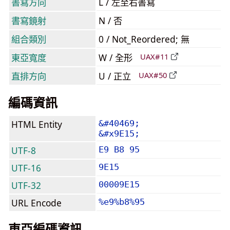
書寫方向
L / 左至右書寫
書寫鏡射
N / 否
組合類別
0 / Not_Reordered; 無
東亞寬度
W / 全形
UAX#11
直排方向
U / 正立
UAX#50
編碼資訊
HTML Entity
&#40469;
&#x9E15;
UTF-8
E9 B8 95
UTF-16
9E15
UTF-32
00009E15
URL Encode
%e9%b8%95
東亞編碼資訊