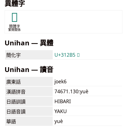
異體字
𱊵
簡體字
繁簡關係
Unihan — 異體
U+312B5 𱊵
簡化字
Unihan — 讀音
joek6
廣東話
74671.130:yuè
漢語拼音
HIBARI
日語訓讀
YAKU
日語音讀
yuè
華語