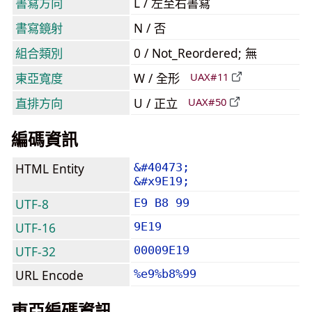
書寫方向
L / 左至右書寫
書寫鏡射
N / 否
組合類別
0 / Not_Reordered; 無
東亞寬度
W / 全形
UAX#11
直排方向
U / 正立
UAX#50
編碼資訊
HTML Entity
&#40473;
&#x9E19;
UTF-8
E9 B8 99
UTF-16
9E19
UTF-32
00009E19
URL Encode
%e9%b8%99
東亞編碼資訊