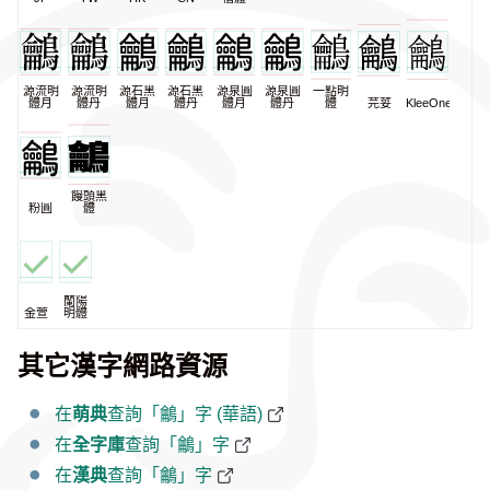
源流明
源流明
源石黑
源石黑
源泉圓
源泉圓
一點明
體月
體丹
體月
體丹
體月
體丹
體
芫荽
KleeOne
饅頭黑
粉圓
體
蘭陽
金萱
明體
其它漢字網路資源
在
萌典
查詢「鸙」字 (華語)
在
全字庫
查詢「鸙」字
在
漢典
查詢「鸙」字