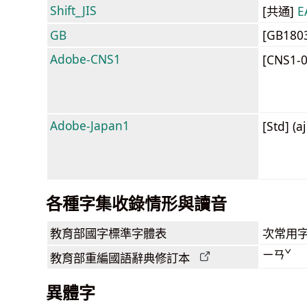
Shift_JIS
[共通]
E
GB
[GB180
Adobe-CNS1
[CNS1-
Adobe-Japan1
[Std] (a
各種字集收錄情形與讀音
教育部
國字標準字體表
次常用
ㄧㄢˇ
教育部
重編國語辭典
修訂本
異體字