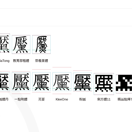
aTong
教育部楷體
崇羲篆體
圓體丹
一點明體
芫荽
KleeOne
粉圓
俐方體11
精品點陣