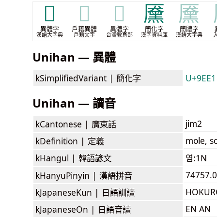
𪒞
𪒞
𪒞
黡
黡
異體字
戶籍異體
異體字
簡化字
簡體字
漢語大字典
戶籍文字
台灣教育部
漢字資料庫
漢語大字典
Unihan — 異體
kSimplifiedVariant |
簡化字
U+9EE1
Unihan — 讀音
jim2
kCantonese |
廣東話
mole, sc
kDefinition |
定義
kHangul |
韓語諺文
염:1N
74757.0
kHanyuPinyin |
漢語拼音
HOKUR
kJapaneseKun |
日語訓讀
EN AN
kJapaneseOn |
日語音讀