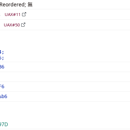
_Reordered; 無
形
UAX#11
立
UAX#50
4;
6;
B6
F6
%b6
97D