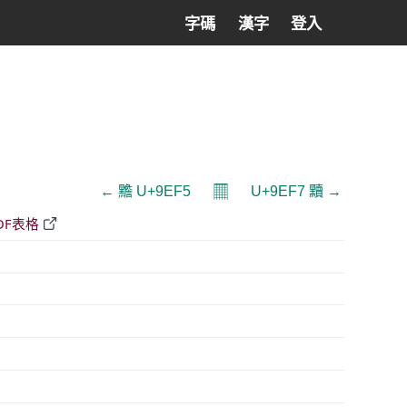
字碼
漢字
登入
𝄜
← 黵 U+9EF5
U+9EF7 黷 →
DF表格