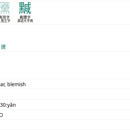
黡
黬
異用字
異體字
入管正字
漢語大字典
 黡
ar, blemish
30:yǎn
O