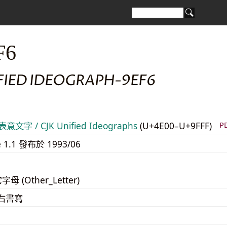
F6
IFIED IDEOGRAPH-9EF6
意文字 / CJK Unified Ideographs
(U+4E00–U+9FFF)
P
e 1.1 發布於 1993/06
字母 (Other_Letter)
至右書寫