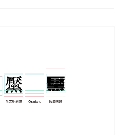
7
匯文明朝體
Oradano
饅頭黑體