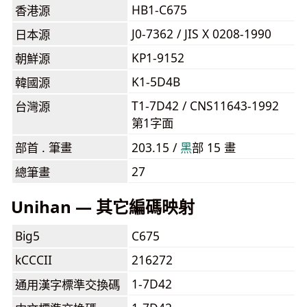
HB1-C675
香港源
J0-7362 / JIS X 0208-1990
日本源
KP1-9152
朝鮮源
K1-5D4B
韓國源
T1-7D42 / CNS11643-1992
台灣源
第1字面
部首 . 筆畫
203.15 /
⿊
部 15 畫
27
總筆畫
Unihan — 其它編碼映射
Big5
C675
kCCCII
216272
1-7D42
通用漢字標準交換碼