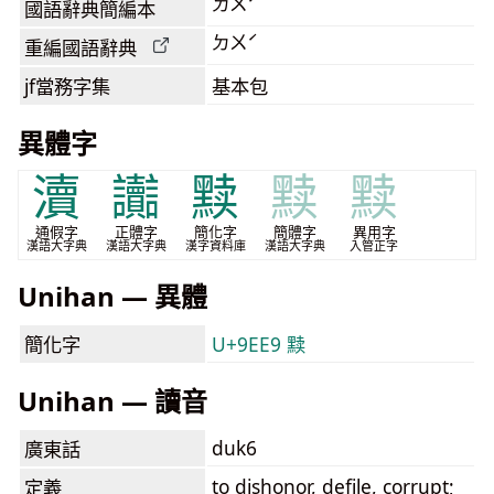
ㄉㄨˊ
國語辭典簡編本
ㄉㄨˊ
重編國語辭典
jf當務字集
基本包
異體字
瀆
讟
黩
黩
黩
通假字
正體字
簡化字
簡體字
異用字
漢語大字典
漢語大字典
漢字資料庫
漢語大字典
入管正字
Unihan — 異體
簡化字
U+9EE9 黩
Unihan — 讀音
duk6
廣東話
to dishonor, defile, corrupt;
定義