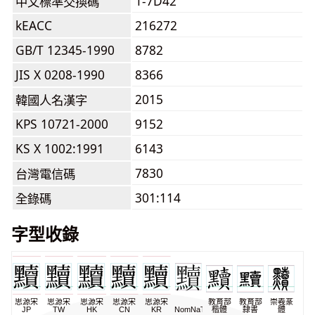
1-7D42
中文標準交換碼
kEACC
216272
GB/T 12345-1990
8782
JIS X 0208-1990
8366
2015
韓國人名漢字
KPS 10721-2000
9152
KS X 1002:1991
6143
7830
台灣電信碼
301:114
全錄碼
字型收錄
思源宋
思源宋
思源宋
思源宋
思源宋
教育部
教育部
崇羲篆
JP
TW
HK
CN
KR
NomNaTong
楷體
隸書
體