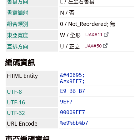
書寫方向
L / 左至右書寫
書寫鏡射
N / 否
組合類別
0 / Not_Reordered; 無
東亞寬度
W / 全形
UAX#11
直排方向
U / 正立
UAX#50
編碼資訊
HTML Entity
&#40695;
&#x9EF7;
UTF-8
E9 BB B7
UTF-16
9EF7
UTF-32
00009EF7
URL Encode
%e9%bb%b7
東亞編碼資訊