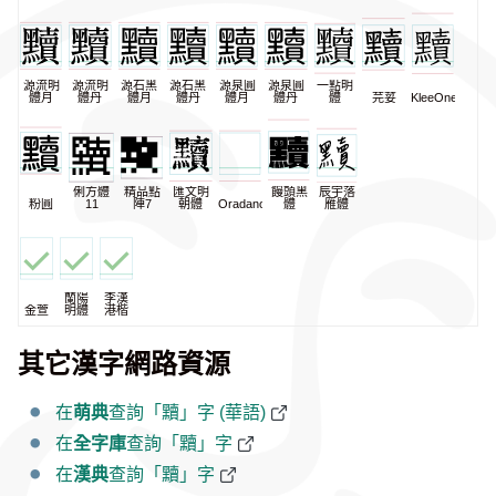
源流明
源流明
源石黑
源石黑
源泉圓
源泉圓
一點明
體月
體丹
體月
體丹
體月
體丹
體
芫荽
KleeOne
俐方體
精品點
匯文明
饅頭黑
辰宇落
粉圓
11
陣7
朝體
Oradano
體
雁體
蘭陽
李漢
金萱
明體
港楷
其它漢字網路資源
在
萌典
查詢「黷」字 (華語)
在
全字庫
查詢「黷」字
在
漢典
查詢「黷」字