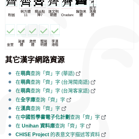
辰宇
俐方體
精品點
匯文明
饅頭黑
落雁
粉圓
11
陣7
朝體
Oradano
體
體
凝書
激燃
蘭陽
李漢
金萱
體
體
明體
港楷
其它漢字網路資源
在
萌典
查詢「齊」字 (華語)
在
萌典
查詢「齊」字 (台灣閩南語)
在
萌典
查詢「齊」字 (台灣客家語)
在
全字庫
查詢「齊」字
在
漢典
查詢「齊」字
在
中國哲學書電子化計劃
查詢「齊」字
在
Unihan 資料庫
查詢「齊」字
CHISE Project
的表意文字描述等資料