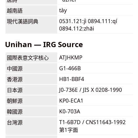
tày
越南語
0531.121:jì 0894.111:qí
現代漢語詞典
0894.112:zhāi
Unihan — IRG Source
ATJHKMP
國際表意文字核心
G1-466B
中國源
HB1-BBF4
香港源
J0-736E / JIS X 0208-1990
日本源
KP0-ECA1
朝鮮源
K0-703A
韓國源
T1-6B7D / CNS11643-1992
台灣源
第1字面