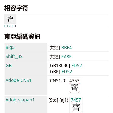
相容字符
⿑
U+2FD1
東亞編碼資訊
Big5
[共通]
BBF4
Shift_JIS
[共通]
EA8E
GB
[GB18030]
FD52
[GBK]
FD52
Adobe-CNS1
[CNS1-0]
4353
Adobe-Japan1
[Std] (aj1)
7457