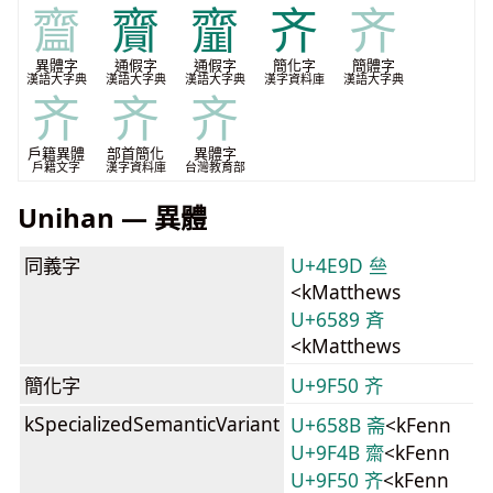
齍
齎
齏
齐
齐
異體字
通假字
通假字
簡化字
簡體字
漢語大字典
漢語大字典
漢語大字典
漢字資料庫
漢語大字典
齐
齐
齐
戶籍異體
部首簡化
異體字
戶籍文字
漢字資料庫
台灣教育部
Unihan — 異體
同義字
U+4E9D 亝
<kMatthews
U+6589 斉
<kMatthews
簡化字
U+9F50 齐
kSpecializedSemanticVariant
U+658B 斋
<kFenn
U+9F4B 齋
<kFenn
U+9F50 齐
<kFenn