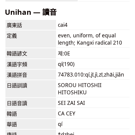
Unihan — 讀音
cai4
廣東話
even, uniform, of equal
定義
length; Kangxi radical 210
韓語諺文
제:0E
qí(190)
漢語字頻
74783.010:qí,jī,jì,zī,zhāi,jiǎn
漢語拼音
SOROU HITOSHII
日語訓讀
HITOSHIKU
SEI ZAI SAI
日語音讀
CA CEY
韓語
qí
華語
*dzhei
唐詩