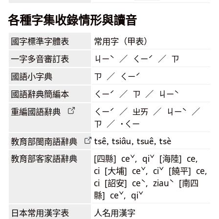
各種字集收錄情形與讀音
國字標準字體表
常用字（甲表）
一字多音審訂表
ㄐㄧˋ ／ ㄑㄧˊ ／ ㄗ
國語小字典
ㄗ ／ ㄑㄧˊ
國語辭典簡編本
ㄑㄧˊ ／ ㄗ ／ ㄐㄧˋ
重編國語辭典
ㄑㄧˊ ／ ㄓㄞ ／ ㄐㄧˋ ／
ㄗ ／ ˙ㄑㄧ
tsê, tsiâu, tsuê, tsè
教育部閩南語
辭典
教育部客家語
辭典
[四縣] ceˇ, qiˇ [海陸] ce,
ci [大埔] ceˇ, ciˇ [饒平] ce,
ci [詔安] ceˋ, ziauˋ [南四
縣] ceˇ, qiˇ
日本常用漢字表
人名用漢字