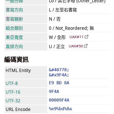
一般分類
Lo / 其它字母 (Other_Letter)
書寫方向
L / 左至右書寫
書寫鏡射
N / 否
組合類別
0 / Not_Reordered; 無
東亞寬度
W / 全形
UAX#11
直排方向
U / 正立
UAX#50
編碼資訊
HTML Entity
&#40778;
&#x9F4A;
UTF-8
E9 BD 8A
UTF-16
9F4A
UTF-32
00009F4A
URL Encode
%e9%bd%8a