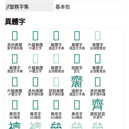
jf當務字集
基本包
異體字
𠄷
𠫱
𠫸
𠫼
𠫼
其他異體
戶籍異體
異體字
異體字
異體字
漢字資料庫
戶籍文字
漢語大字典
漢語大字典
台灣教育部
𡕓
𡕓
𡕓
𡕙
𦙟
異體字
戶籍異體
異體字
相關字
異體字
漢語大字典
戶籍文字
台灣教育部
其它
台灣教育部
𧜍
𪗄
𪗄
𪗋
𬹱
戶籍異體
其他異體
部首異體
通假字
其他異體
戶籍文字
漢字資料庫
漢字資料庫
漢語大字典
漢字資料庫
𭚃
𮮺
𮮻
𮮼
⿑
異用字
異用字
異用字
異用字
康煕部首
MJ縮退
MJ縮退
MJ縮退
MJ縮退
非漢字
䄢
䄢
亝
亝
亝