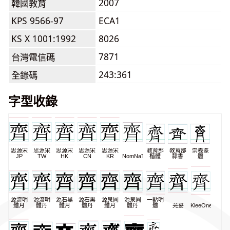
2007
韓國教育
KPS 9566-97
ECA1
KS X 1001:1992
8026
7871
台灣電信碼
243:361
全錄碼
字型收錄
思源宋
思源宋
思源宋
思源宋
思源宋
教育部
教育部
崇羲篆
JP
TW
HK
CN
KR
NomNaTong
楷體
隸書
體
源流明
源流明
源石黑
源石黑
源泉圓
源泉圓
一點明
體月
體丹
體月
體丹
體月
體丹
體
芫荽
KleeOne