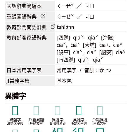
國語辭典簡編本
ㄑㄧㄝˇ ／ ㄐㄩ
重編國語辭典
ㄑㄧㄝˇ ／ ㄐㄩ
tshiánn
教育部閩南語
辭典
教育部客家語
辭典
[四縣] qiaˋ, qiaˊ [海陸]
ciaˊ, ciaˋ [大埔] cia+, cia^
[饒平] ciaˋ, ciaˇ [詔安] cia^
[南四縣] qiaˋ, qiaˊ
日本常用漢字表
常用漢字 / 音訓：か-つ
jf當務字集
基本包
異體字
𠀃
𠀃
𠀃
𠀇
𠀇
異體字
戶籍異體
異體字
異體字
戶籍異體
漢語大字典
戶籍文字
台灣教育部
漢語大字典
戶籍文字