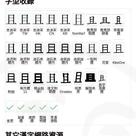
字型收錄
思源宋
思源宋
思源宋
思源宋
思源宋
教育部
教育部
崇羲篆
JP
TW
HK
CN
KR
NomNaTong
楷體
隸書
體
源流明
源流明
源石黑
源石黑
源泉圓
源泉圓
一點明
體月
體丹
體月
體丹
體月
體丹
體
芫荽
KleeOne
辰宇
俐方體
精品點
匯文明
得意
饅頭黑
落雁
粉圓
11
陣7
朝體
Oradano
黑
體
體
凝書
激燃
蘭陽
李漢
金萱
體
體
明體
港楷
其它漢字網路資源