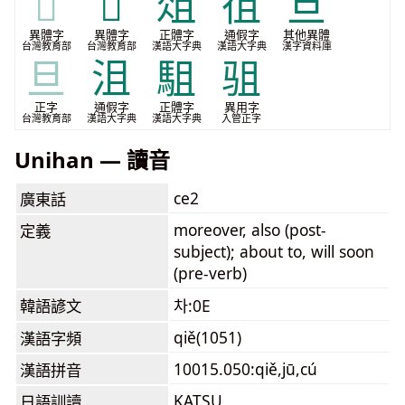
𠀇
𣅂
俎
徂
旦
異體字
異體字
正體字
通假字
其他異體
台灣教育部
台灣教育部
漢語大字典
漢語大字典
漢字資料庫
旦
沮
駔
驵
正字
通假字
正體字
異用字
台灣教育部
漢語大字典
漢語大字典
入管正字
Unihan — 讀音
ce2
廣東話
moreover, also (post-
定義
subject); about to, will soon
(pre-verb)
韓語諺文
차:0E
qiě(1051)
漢語字頻
10015.050:qiě,jū,cú
漢語拼音
KATSU
日語訓讀