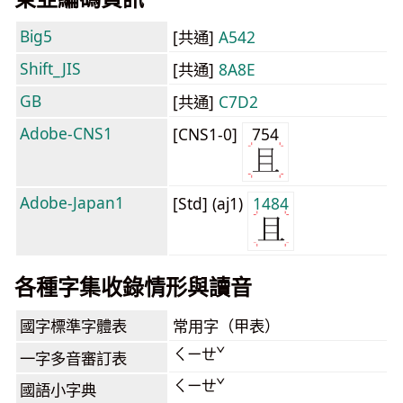
Big5
[共通]
A542
Shift_JIS
[共通]
8A8E
GB
[共通]
C7D2
Adobe-CNS1
[CNS1-0]
754
Adobe-Japan1
[Std] (aj1)
1484
各種字集收錄情形與讀音
國字標準字體表
常用字（甲表）
ㄑㄧㄝˇ
一字多音審訂表
ㄑㄧㄝˇ
國語小字典