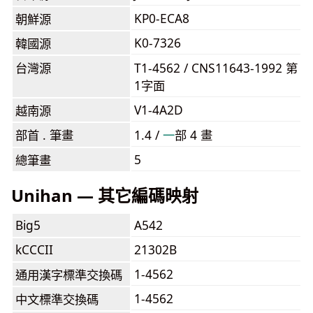
KP0-ECA8
朝鮮源
K0-7326
韓國源
台灣源
T1-4562 / CNS11643-1992 第
1字面
V1-4A2D
越南源
部首 . 筆畫
1.4 /
⼀
部 4 畫
5
總筆畫
Unihan — 其它編碼映射
Big5
A542
kCCCII
21302B
1-4562
通用漢字標準交換碼
1-4562
中文標準交換碼