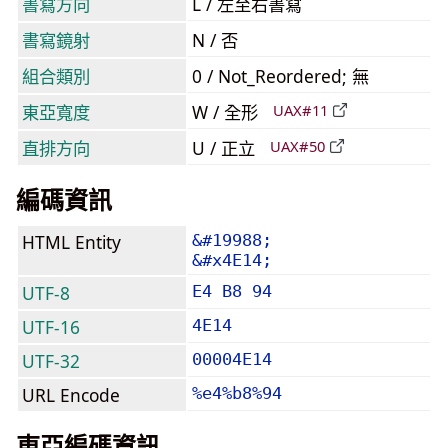
書寫方向
L / 左至右書寫
書寫鏡射
N / 否
組合類別
0 / Not_Reordered; 無
東亞寬度
W / 全形
UAX#11
直排方向
U / 正立
UAX#50
編碼資訊
HTML Entity
&#19988;
&#x4E14;
UTF-8
E4 B8 94
UTF-16
4E14
UTF-32
00004E14
URL Encode
%e4%b8%94
東亞編碼資訊