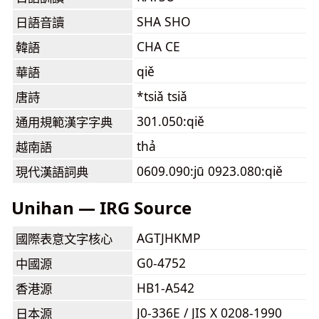
SHA SHO
日語音讀
CHA CE
韓語
qiě
華語
*tsiǎ tsiǎ
唐詩
301.050:qiě
通用規範漢字字典
thả
越南語
0609.090:jū 0923.080:qiě
現代漢語詞典
Unihan — IRG Source
AGTJHKMP
國際表意文字核心
G0-4752
中國源
HB1-A542
香港源
J0-336E / JIS X 0208-1990
日本源