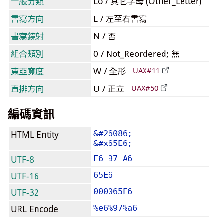
一般分類
Lo / 其它字母 (Other_Letter)
書寫方向
L / 左至右書寫
書寫鏡射
N / 否
組合類別
0 / Not_Reordered; 無
東亞寬度
W / 全形
UAX#11
直排方向
U / 正立
UAX#50
編碼資訊
HTML Entity
&#26086;
&#x65E6;
UTF-8
E6 97 A6
UTF-16
65E6
UTF-32
000065E6
URL Encode
%e6%97%a6