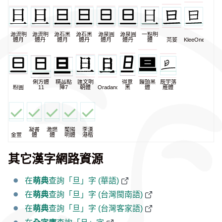
源流明
源流明
源石黑
源石黑
源泉圓
源泉圓
一點明
體月
體丹
體月
體丹
體月
體丹
體
芫荽
KleeOne
俐方體
精品點
匯文明
得意
饅頭黑
辰宇落
粉圓
11
陣7
朝體
Oradano
黑
體
雁體
凝書
激燃
蘭陽
李漢
金萱
體
體
明體
港楷
其它漢字網路資源
在
萌典
查詢「旦」字 (華語)
在
萌典
查詢「旦」字 (台灣閩南語)
在
萌典
查詢「旦」字 (台灣客家語)