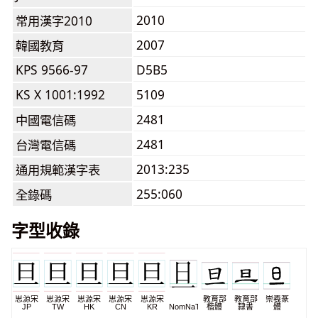
2010
常用漢字2010
2007
韓國教育
KPS 9566-97
D5B5
KS X 1001:1992
5109
2481
中國電信碼
2481
台灣電信碼
2013:235
通用規範漢字表
255:060
全錄碼
字型收錄
思源宋
思源宋
思源宋
思源宋
思源宋
教育部
教育部
崇羲篆
JP
TW
HK
CN
KR
NomNaTong
楷體
隸書
體