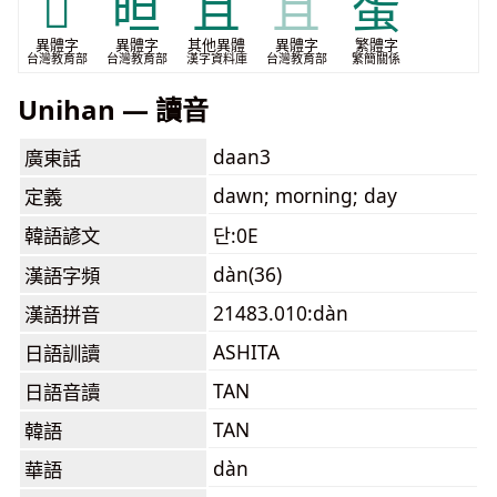
𣅂
㫜
且
且
蛋
異體字
異體字
其他異體
異體字
繁體字
台灣教育部
台灣教育部
漢字資料庫
台灣教育部
繁簡關係
Unihan — 讀音
daan3
廣東話
dawn; morning; day
定義
韓語諺文
단:0E
dàn(36)
漢語字頻
21483.010:dàn
漢語拼音
ASHITA
日語訓讀
TAN
日語音讀
TAN
韓語
dàn
華語