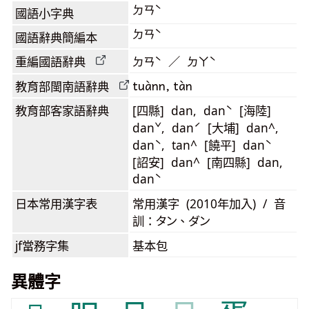
ㄉㄢˋ
國語小字典
ㄉㄢˋ
國語辭典簡編本
重編國語辭典
ㄉㄢˋ ／ ㄉㄚˋ
tuànn, tàn
教育部閩南語
辭典
教育部客家語
辭典
[四縣] dan, danˋ [海陸]
danˇ, danˊ [大埔] dan^,
danˋ, tan^ [饒平] danˋ
[詔安] dan^ [南四縣] dan,
danˋ
日本常用漢字表
常用漢字 (2010年加入) / 音
訓：タン、ダン
jf當務字集
基本包
異體字