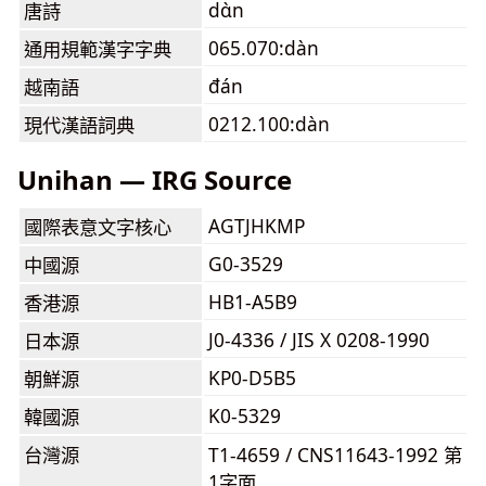
dɑ̀n
唐詩
065.070:dàn
通用規範漢字字典
đán
越南語
0212.100:dàn
現代漢語詞典
Unihan — IRG Source
AGTJHKMP
國際表意文字核心
G0-3529
中國源
HB1-A5B9
香港源
J0-4336 / JIS X 0208-1990
日本源
KP0-D5B5
朝鮮源
K0-5329
韓國源
台灣源
T1-4659 / CNS11643-1992 第
1字面