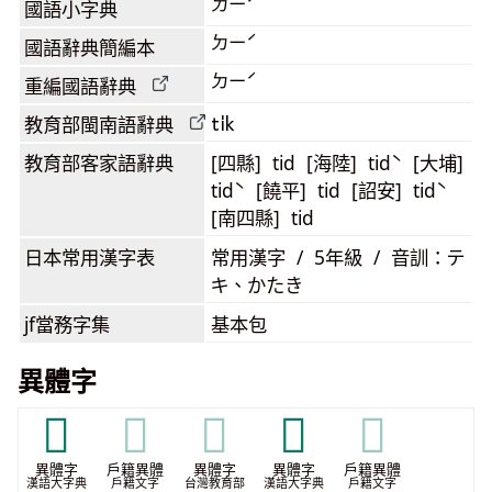
ㄉㄧˊ
國語小字典
ㄉㄧˊ
國語辭典簡編本
ㄉㄧˊ
重編國語辭典
ti̍k
教育部閩南語
辭典
教育部客家語
辭典
[四縣] tid [海陸] tidˋ [大埔]
tidˋ [饒平] tid [詔安] tidˋ
[南四縣] tid
日本常用漢字表
常用漢字 / 5年級 / 音訓：テ
キ、かたき
jf當務字集
基本包
異體字
𠢗
𠢗
𠢗
𢿪
𢿪
異體字
戶籍異體
異體字
異體字
戶籍異體
漢語大字典
戶籍文字
台灣教育部
漢語大字典
戶籍文字