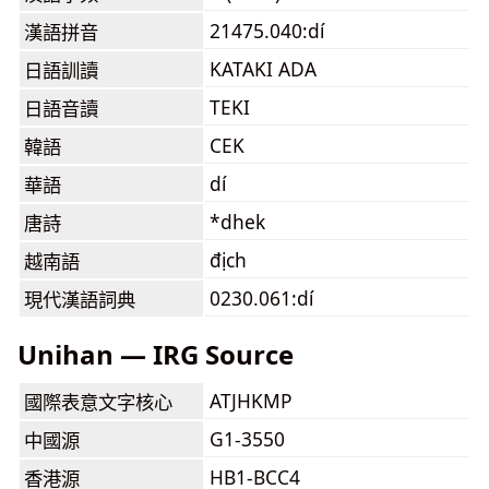
21475.040:dí
漢語拼音
KATAKI ADA
日語訓讀
TEKI
日語音讀
CEK
韓語
dí
華語
*dhek
唐詩
địch
越南語
0230.061:dí
現代漢語詞典
Unihan — IRG Source
ATJHKMP
國際表意文字核心
G1-3550
中國源
HB1-BCC4
香港源