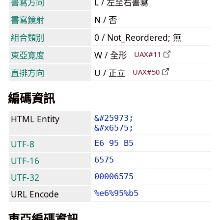
書寫方向
L / 左至右書寫
書寫鏡射
N / 否
組合類別
0 / Not_Reordered; 無
東亞寬度
W / 全形
UAX#11
直排方向
U / 正立
UAX#50
編碼資訊
HTML Entity
&#25973;
&#x6575;
UTF-8
E6 95 B5
UTF-16
6575
UTF-32
00006575
URL Encode
%e6%95%b5
東亞編碼資訊