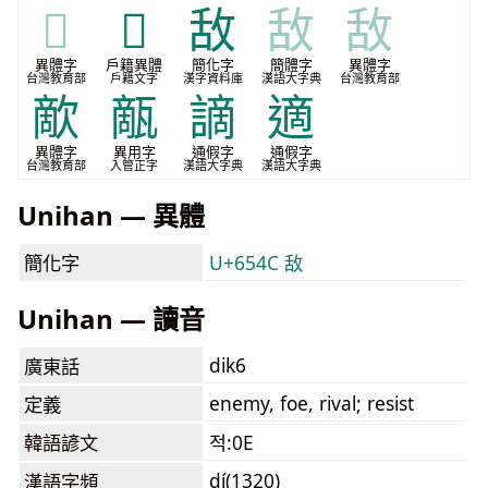
𢿪
𪯙
敌
敌
敌
異體字
戶籍異體
簡化字
簡體字
異體字
台灣教育部
戶籍文字
漢字資料庫
漢語大字典
台灣教育部
歒
甋
謫
適
異體字
異用字
通假字
通假字
台灣教育部
入管正字
漢語大字典
漢語大字典
Unihan — 異體
簡化字
U+654C 敌
Unihan — 讀音
dik6
廣東話
enemy, foe, rival; resist
定義
韓語諺文
적:0E
dí(1320)
漢語字頻