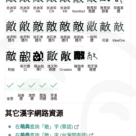
思源宋
思源宋
思源宋
思源宋
思源宋
教育部
教育部
崇羲篆
JP
TW
HK
CN
KR
NomNaTong
楷體
隸書
體
源流明
源流明
源石黑
源石黑
源泉圓
源泉圓
一點明
體月
體丹
體月
體丹
體月
體丹
體
芫荽
KleeOne
俐方體
精品點
匯文明
饅頭黑
辰宇落
粉圓
11
陣7
朝體
Oradano
體
雁體
凝書
激燃
蘭陽
李漢
金萱
體
體
明體
港楷
其它漢字網路資源
在
萌典
查詢「敵」字 (華語)
在
萌典
查詢「敵」字 (台灣閩南語)